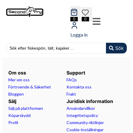
cart
wishlist
0
0
Logga in
Sök
Om oss
Support
Mer om oss
FAQs
Förtroende & Säkerhet
Kontakta oss
Bloggen
Frakt
Sälj
Juridisk information
Sälj på plattformen
Användarvillkor
Köparskydd
Integritetspolicy
Profil
Community riktlinjer
Cookie-inställningar