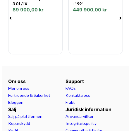
Vikt (kg): 1820
3.0 L/LX
-1991
Max personer (st): 9
89 900,00
kr
449 900,00
kr
Kojplatser (st): 4
Rek motor (hk): 400
Årsmodell: 2019
Tidigare begärt pris 739 000 kr
Med reservation för felskrivning Uttern Flipper
Finnmaster Yamarin
Specifikationer:
Märke: Quicksilver
Om oss
Support
Modell: Activ 805 Sundeck
Mer om oss
FAQs
Modellår: 2019
Förtroende & Säkerhet
Kontakta oss
Typ: Daycruiser
Bloggen
Frakt
Drivmedel: Bensin
Sälj
Juridisk information
Motor inkluderad: Ja
Sälj på plattformen
Användarvillkor
Motorstorlek: 300 hk
Köparskydd
Integritetspolicy
Motortyp: Utombordare
Profil
Community riktlinjer