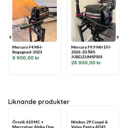
Ny lagt Soft floor på durk 2025.
Solbädd med dynor på fördäck.
Fendrar
Landström
Bogpropeller
Vattenskidbåge
Mid Kabin
Mercury F4 MH-
Mercury F9.9 MH EFI-
Stort och rymligt körkapell med bågar.
Begagnad-2023
2026-20 ÅRS
Hydralstyrning
JUBELEUMSPRIS
9 900,00
kr
Elreglage
28 900,00
kr
Vattentoalett med septiktank & sugtömning
Rostfri propeller
Data:
Tillverkare: QUICKSILVER
Liknande produkter
Modell: ACTIV 805 SUNDECK SD
Båttyp: Daycruiser
Längd (m): 7,88
Bredd (m): 2,55
Örnvik 610 MC +
Nimbus 29 Coupé &
Mercruiser Alpha One
Volvo Penta AD41