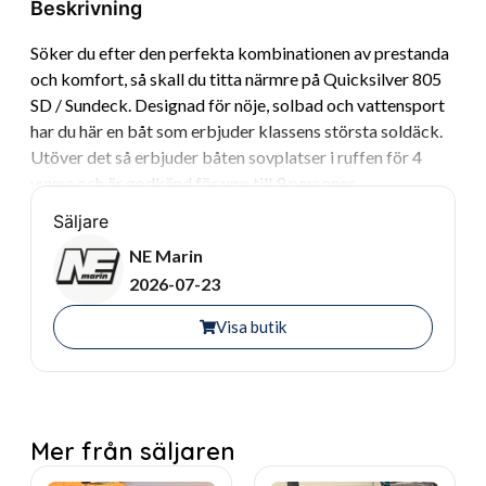
Beskrivning
Söker du efter den perfekta kombinationen av prestanda
och komfort, så skall du titta närmre på Quicksilver 805
SD / Sundeck. Designad för nöje, solbad och vattensport
har du här en båt som erbjuder klassens största soldäck.
Utöver det så erbjuder båten sovplatser i ruffen för 4
vuxna och är godkänd för upp till 9 personer.
Säljare
Utrustning:
Ingår gör en US-vagn 30km.
NE Marin
Trimplan
2026-07-23
Mercury V8 300hk , ca 170 gångtimmar
Visa butik
Simrad GPS/Ekolod
Dusch
Kyl
Pentry
Gasolkök
Mer från säljaren
Färskvatten