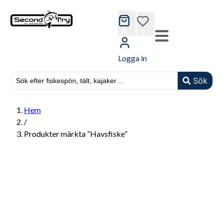
cart
wishlist
0
0
Logga in
Sök
Hem
/
Produkter märkta ”Havsfiske”