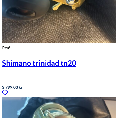
Rea!
Shimano trinidad tn20
3 799,00
kr