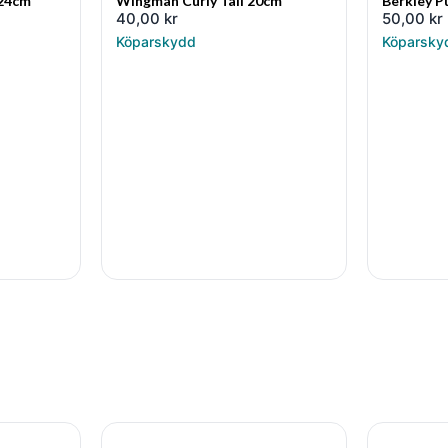
 24cm
Wingman Curly Tail 20cm
Berkley P
40,00
kr
50,00
kr
Köparskydd
Köparsky