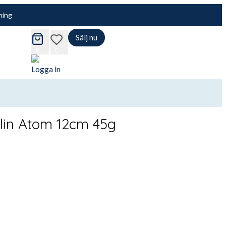
ning
Sälj nu
cart
wishlist
0
0
Logga in
lin Atom 12cm 45g