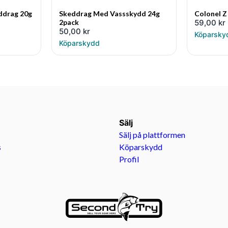
drag 20g
Skeddrag Med Vassskydd 24g
Colonel Z
2pack
59,00
kr
50,00
kr
Köparsky
Köparskydd
Sälj
Sälj på plattformen
s
Köparskydd
Profil