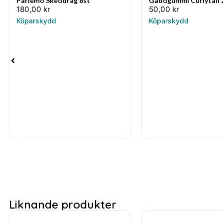
Pärlemo Skeddrag 8st
Gäddgummi Curlytail
180,00
kr
50,00
kr
Köparskydd
Köparskydd
Liknande produkter