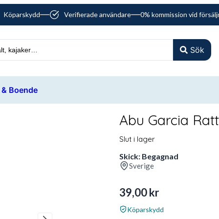
Köparskydd
Verifierade användare
0% kommission vid försälj
Sök
 & Boende
Abu Garcia Ratt
Slut i lager
Skick: Begagnad
Sverige
39,00
kr
Köparskydd