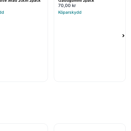
ulse Shad 20cm 2pack
Gäddgummi 2pack
70,00
kr
dd
Köparskydd