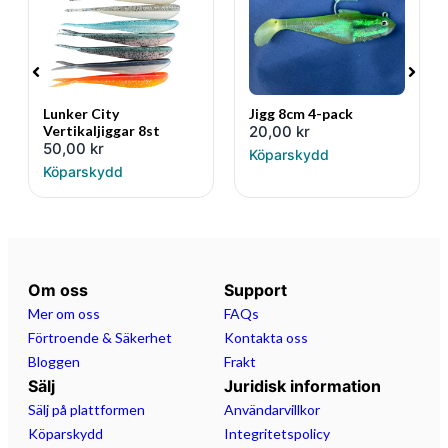
Lunker City
Jigg 8cm 4-pack
Vertikaljiggar 8st
20,00
kr
50,00
kr
Köparskydd
Köparskydd
Om oss
Support
Mer om oss
FAQs
Förtroende & Säkerhet
Kontakta oss
Bloggen
Frakt
Sälj
Juridisk information
Sälj på plattformen
Användarvillkor
Köparskydd
Integritetspolicy