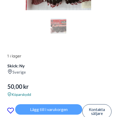
1 i lager
Skick: Ny
Sverige
50,00
kr
Köparskydd
Lägg till i varukorgen
Kontakta
säljare