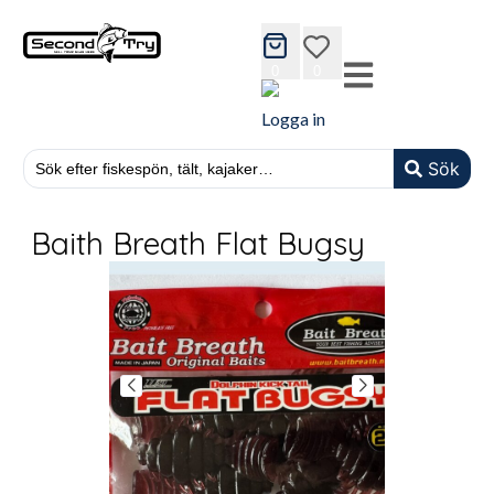
cart
wishlist
0
0
Logga in
Sök
Baith Breath Flat Bugsy