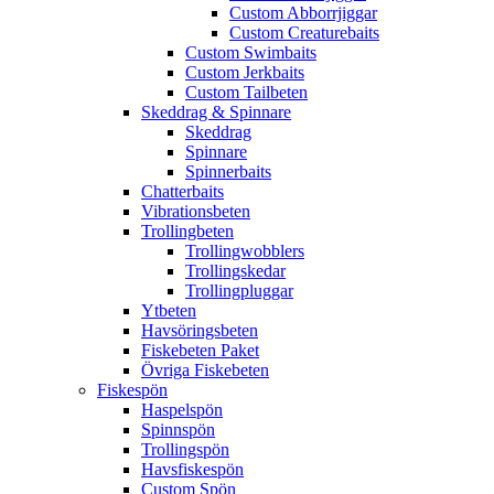
Custom Abborrjiggar
Custom Creaturebaits
Custom Swimbaits
Custom Jerkbaits
Custom Tailbeten
Skeddrag & Spinnare
Skeddrag
Spinnare
Spinnerbaits
Chatterbaits
Vibrationsbeten
Trollingbeten
Trollingwobblers
Trollingskedar
Trollingpluggar
Ytbeten
Havsöringsbeten
Fiskebeten Paket
Övriga Fiskebeten
Fiskespön
Haspelspön
Spinnspön
Trollingspön
Havsfiskespön
Custom Spön