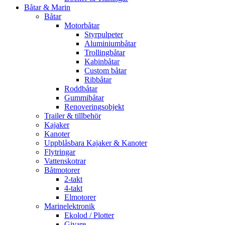
Båtar & Marin
Båtar
Motorbåtar
Styrpulpeter
Aluminiumbåtar
Trollingbåtar
Kabinbåtar
Custom båtar
Ribbåtar
Roddbåtar
Gummibåtar
Renoveringsobjekt
Trailer & tillbehör
Kajaker
Kanoter
Uppblåsbara Kajaker & Kanoter
Flytringar
Vattenskotrar
Båtmotorer
2-takt
4-takt
Elmotorer
Marinelektronik
Ekolod / Plotter
Givare