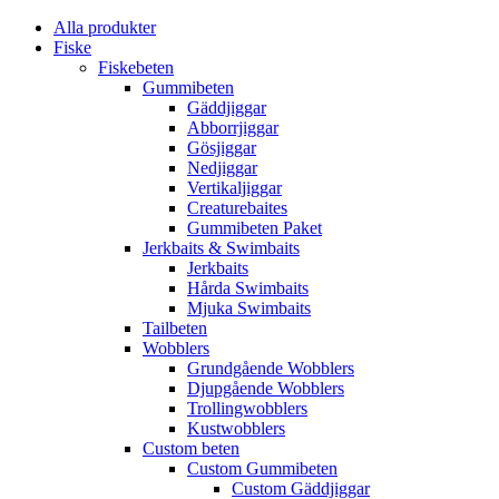
Alla produkter
Fiske
Fiskebeten
Gummibeten
Gäddjiggar
Abborrjiggar
Gösjiggar
Nedjiggar
Vertikaljiggar
Creaturebaites
Gummibeten Paket
Jerkbaits & Swimbaits
Jerkbaits
Hårda Swimbaits
Mjuka Swimbaits
Tailbeten
Wobblers
Grundgående Wobblers
Djupgående Wobblers
Trollingwobblers
Kustwobblers
Custom beten
Custom Gummibeten
Custom Gäddjiggar