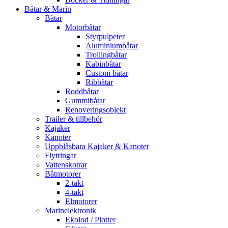
Båtar & Marin
Båtar
Motorbåtar
Styrpulpeter
Aluminiumbåtar
Trollingbåtar
Kabinbåtar
Custom båtar
Ribbåtar
Roddbåtar
Gummibåtar
Renoveringsobjekt
Trailer & tillbehör
Kajaker
Kanoter
Uppblåsbara Kajaker & Kanoter
Flytringar
Vattenskotrar
Båtmotorer
2-takt
4-takt
Elmotorer
Marinelektronik
Ekolod / Plotter