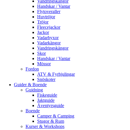
Vandringskängor
Handskar / Vantar
Flytoveraller
Huvtröjor
Tröjor
Fleecejackor
Jackor
Vadarbyxor
Vadarkängor
Vandringskängor
Skor
Handskar / Vantar
Mössor
Fordon
ATV & Fyrhjulingar
Snöskoter
Guider & Boende
Guidning
Fiskeguide
Jaktguide
Äventyrsguide
Boende
Camper & Camping
Stugor & Rum
Kurser & Workshops