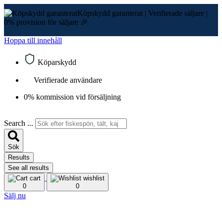
Köpskydd garanterat
|
Verifierade säljare
|
0% provision för säljare 🎉
Hoppa till innehåll
Köparskydd
Verifierade användare
0% kommission vid försäljning
Search ...
Sök
Results
See all results
cart
wishlist
0
0
Sälj nu