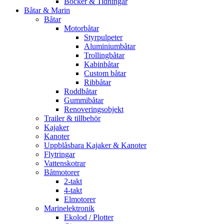
Böcker & Tidningar
Båtar & Marin
Båtar
Motorbåtar
Styrpulpeter
Aluminiumbåtar
Trollingbåtar
Kabinbåtar
Custom båtar
Ribbåtar
Roddbåtar
Gummibåtar
Renoveringsobjekt
Trailer & tillbehör
Kajaker
Kanoter
Uppblåsbara Kajaker & Kanoter
Flytringar
Vattenskotrar
Båtmotorer
2-takt
4-takt
Elmotorer
Marinelektronik
Ekolod / Plotter