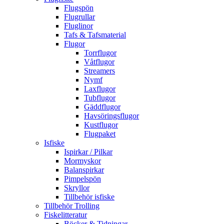
Flugspön
Flugrullar
Fluglinor
Tafs & Tafsmaterial
Flugor
Torrflugor
Våtflugor
Streamers
Nymf
Laxflugor
Tubflugor
Gäddflugor
Havsöringsflugor
Kustflugor
Flugpaket
Isfiske
Ispirkar / Pilkar
Mormyskor
Balanspirkar
Pimpelspön
Skryllor
Tillbehör isfiske
Tillbehör Trolling
Fiskelitteratur
Böcker & Tidningar