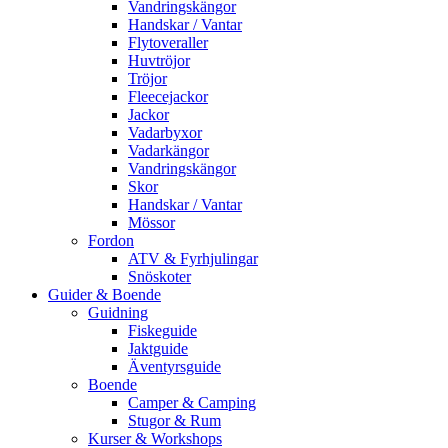
Vandringskängor
Handskar / Vantar
Flytoveraller
Huvtröjor
Tröjor
Fleecejackor
Jackor
Vadarbyxor
Vadarkängor
Vandringskängor
Skor
Handskar / Vantar
Mössor
Fordon
ATV & Fyrhjulingar
Snöskoter
Guider & Boende
Guidning
Fiskeguide
Jaktguide
Äventyrsguide
Boende
Camper & Camping
Stugor & Rum
Kurser & Workshops