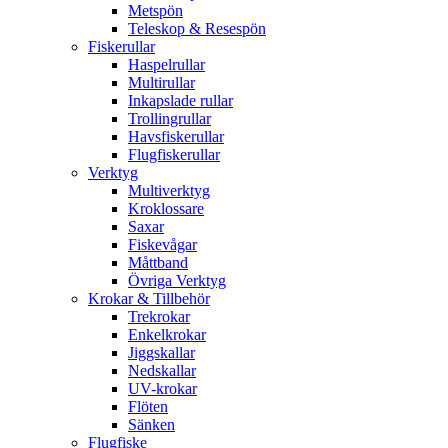
Metspön
Teleskop & Resespön
Fiskerullar
Haspelrullar
Multirullar
Inkapslade rullar
Trollingrullar
Havsfiskerullar
Flugfiskerullar
Verktyg
Multiverktyg
Kroklossare
Saxar
Fiskevågar
Måttband
Övriga Verktyg
Krokar & Tillbehör
Trekrokar
Enkelkrokar
Jiggskallar
Nedskallar
UV-krokar
Flöten
Sänken
Flugfiske