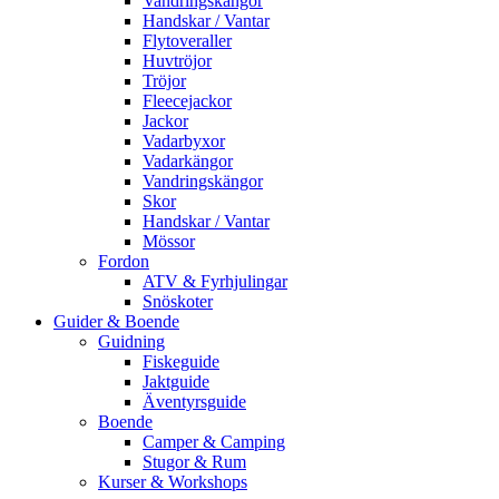
Vandringskängor
Handskar / Vantar
Flytoveraller
Huvtröjor
Tröjor
Fleecejackor
Jackor
Vadarbyxor
Vadarkängor
Vandringskängor
Skor
Handskar / Vantar
Mössor
Fordon
ATV & Fyrhjulingar
Snöskoter
Guider & Boende
Guidning
Fiskeguide
Jaktguide
Äventyrsguide
Boende
Camper & Camping
Stugor & Rum
Kurser & Workshops