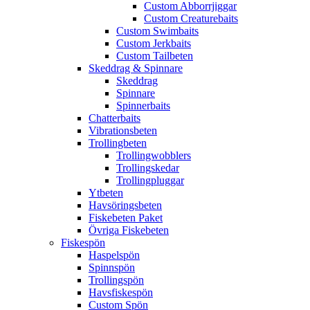
Custom Abborrjiggar
Custom Creaturebaits
Custom Swimbaits
Custom Jerkbaits
Custom Tailbeten
Skeddrag & Spinnare
Skeddrag
Spinnare
Spinnerbaits
Chatterbaits
Vibrationsbeten
Trollingbeten
Trollingwobblers
Trollingskedar
Trollingpluggar
Ytbeten
Havsöringsbeten
Fiskebeten Paket
Övriga Fiskebeten
Fiskespön
Haspelspön
Spinnspön
Trollingspön
Havsfiskespön
Custom Spön