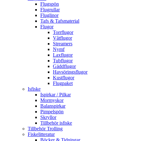
Flugspön
Flugrullar
Fluglinor
Tafs & Tafsmaterial
Flugor
Torrflugor
Våtflugor
Streamers
Nymf
Laxflugor
Tubflugor
Gäddflugor
Havsöringsflugor
Kustflugor
Flugpaket
Isfiske
Ispirkar / Pilkar
Mormyskor
Balanspirkar
Pimpelspön
Skryllor
Tillbehör isfiske
Tillbehör Trolling
Fiskelitteratur
Böcker & Tidningar