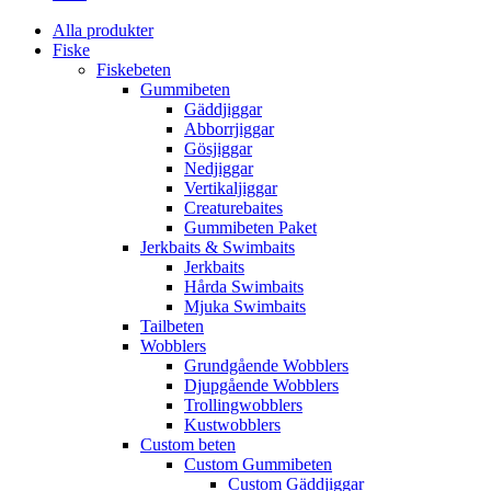
Alla produkter
Fiske
Fiskebeten
Gummibeten
Gäddjiggar
Abborrjiggar
Gösjiggar
Nedjiggar
Vertikaljiggar
Creaturebaites
Gummibeten Paket
Jerkbaits & Swimbaits
Jerkbaits
Hårda Swimbaits
Mjuka Swimbaits
Tailbeten
Wobblers
Grundgående Wobblers
Djupgående Wobblers
Trollingwobblers
Kustwobblers
Custom beten
Custom Gummibeten
Custom Gäddjiggar