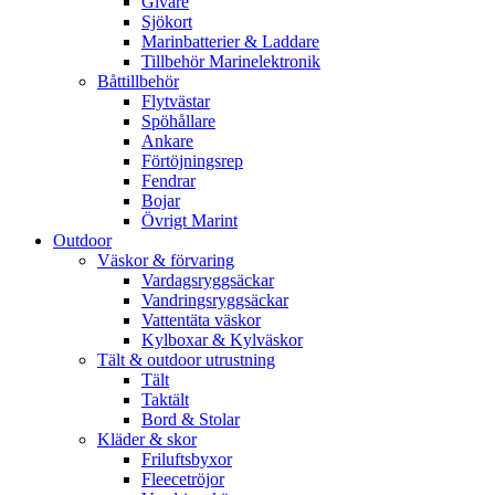
Givare
Sjökort
Marinbatterier & Laddare
Tillbehör Marinelektronik
Båttillbehör
Flytvästar
Spöhållare
Ankare
Förtöjningsrep
Fendrar
Bojar
Övrigt Marint
Outdoor
Väskor & förvaring
Vardagsryggsäckar
Vandringsryggsäckar
Vattentäta väskor
Kylboxar & Kylväskor
Tält & outdoor utrustning
Tält
Taktält
Bord & Stolar
Kläder & skor
Friluftsbyxor
Fleecetröjor