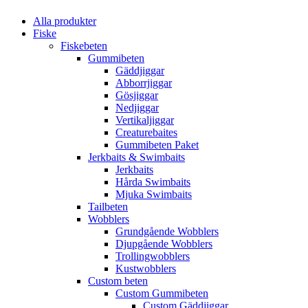
Alla produkter
Fiske
Fiskebeten
Gummibeten
Gäddjiggar
Abborrjiggar
Gösjiggar
Nedjiggar
Vertikaljiggar
Creaturebaites
Gummibeten Paket
Jerkbaits & Swimbaits
Jerkbaits
Hårda Swimbaits
Mjuka Swimbaits
Tailbeten
Wobblers
Grundgående Wobblers
Djupgående Wobblers
Trollingwobblers
Kustwobblers
Custom beten
Custom Gummibeten
Custom Gäddjiggar