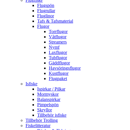
Flugfiske
Flugspön
Flugrullar
Fluglinor
Tafs & Tafsmaterial
Flugor
Torrflugor
Våtflugor
Streamers
Nymf
Laxflugor
Tubflugor
Gäddflugor
Havsöringsflugor
Kustflugor
Flugpaket
Isfiske
Ispirkar / Pilkar
Mormyskor
Balanspirkar
Pimpelspön
Skryllor
Tillbehör isfiske
Tillbehör Trolling
Fiskelitteratur