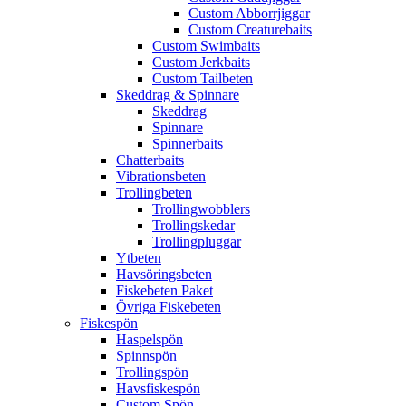
Custom Abborrjiggar
Custom Creaturebaits
Custom Swimbaits
Custom Jerkbaits
Custom Tailbeten
Skeddrag & Spinnare
Skeddrag
Spinnare
Spinnerbaits
Chatterbaits
Vibrationsbeten
Trollingbeten
Trollingwobblers
Trollingskedar
Trollingpluggar
Ytbeten
Havsöringsbeten
Fiskebeten Paket
Övriga Fiskebeten
Fiskespön
Haspelspön
Spinnspön
Trollingspön
Havsfiskespön
Custom Spön