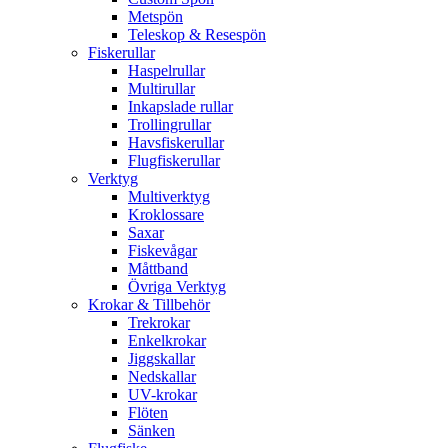
Metspön
Teleskop & Resespön
Fiskerullar
Haspelrullar
Multirullar
Inkapslade rullar
Trollingrullar
Havsfiskerullar
Flugfiskerullar
Verktyg
Multiverktyg
Kroklossare
Saxar
Fiskevågar
Måttband
Övriga Verktyg
Krokar & Tillbehör
Trekrokar
Enkelkrokar
Jiggskallar
Nedskallar
UV-krokar
Flöten
Sänken