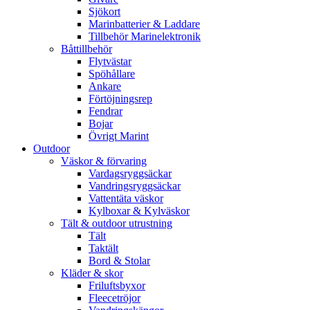
Sjökort
Marinbatterier & Laddare
Tillbehör Marinelektronik
Båttillbehör
Flytvästar
Spöhållare
Ankare
Förtöjningsrep
Fendrar
Bojar
Övrigt Marint
Outdoor
Väskor & förvaring
Vardagsryggsäckar
Vandringsryggsäckar
Vattentäta väskor
Kylboxar & Kylväskor
Tält & outdoor utrustning
Tält
Taktält
Bord & Stolar
Kläder & skor
Friluftsbyxor
Fleecetröjor