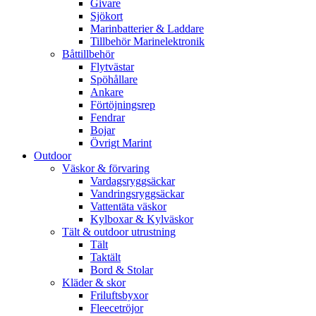
Givare
Sjökort
Marinbatterier & Laddare
Tillbehör Marinelektronik
Båttillbehör
Flytvästar
Spöhållare
Ankare
Förtöjningsrep
Fendrar
Bojar
Övrigt Marint
Outdoor
Väskor & förvaring
Vardagsryggsäckar
Vandringsryggsäckar
Vattentäta väskor
Kylboxar & Kylväskor
Tält & outdoor utrustning
Tält
Taktält
Bord & Stolar
Kläder & skor
Friluftsbyxor
Fleecetröjor