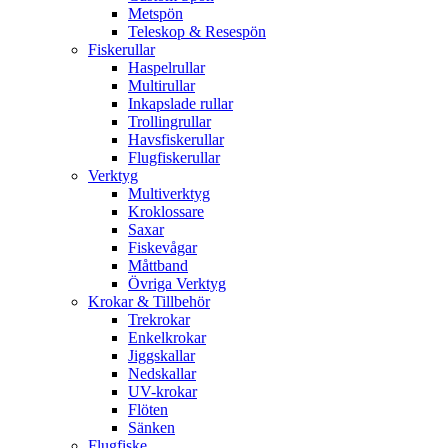
Metspön
Teleskop & Resespön
Fiskerullar
Haspelrullar
Multirullar
Inkapslade rullar
Trollingrullar
Havsfiskerullar
Flugfiskerullar
Verktyg
Multiverktyg
Kroklossare
Saxar
Fiskevågar
Måttband
Övriga Verktyg
Krokar & Tillbehör
Trekrokar
Enkelkrokar
Jiggskallar
Nedskallar
UV-krokar
Flöten
Sänken
Flugfiske