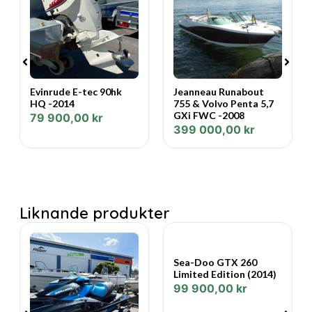
Varmt välkomna önskar vi från Marin & Fritid!
Evinrude E-tec 90hk
Jeanneau Runabout
HQ -2014
755 & Volvo Penta 5,7
GXi FWC -2008
79 900,00
kr
399 000,00
kr
Liknande produkter
Sea-Doo GTX 260
Limited Edition (2014)
99 900,00
kr