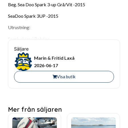
Beg. Sea Doo Spark 3-up Grå/Vit -2015
SeaDoo Spark 3UP -2015
Utrustning:
Spark skrov i Polytec
Säljare
IBR Intelligent broms och backsystem
Marin & Fritid Laxå
D.E.S.S nycklar inkl. säkerhetslina
2026-06-17
SeaDoo Spark förvaringslåda fram
Visa butik
SeaDoo Spark kapell
Ekipaget finns i våran Laxå butik för visning, kika gärna
förbi eller slå iväg ett samtal på
Mer från säljaren
0584-12222 eller maila oss på info@marinfritid.com. Så
hjälper vi dig få svar på alla frågor & funderingar som du
har.