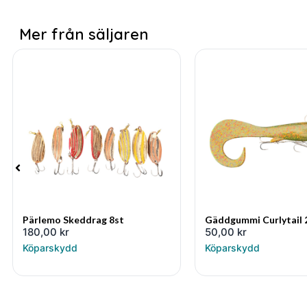
Mer från säljaren
Pärlemo Skeddrag 8st
Gäddgummi Curlytail
180,00
kr
50,00
kr
Köparskydd
Köparskydd