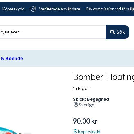
Köparskydd
Verifierade användare
0% kommission vid försälj
Sök
 & Boende
Bomber Floatin
1 i lager
Skick: Begagnad
Sverige
90,00
kr
Köparskydd