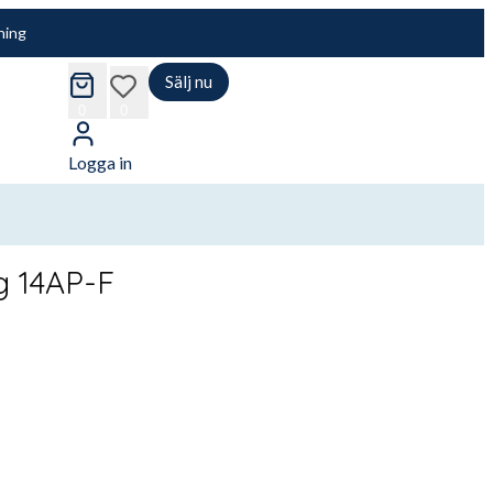
ning
Sälj nu
cart
wishlist
0
0
Logga in
g 14AP-F