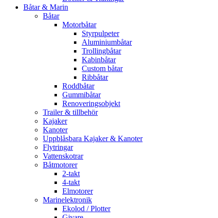
Båtar & Marin
Båtar
Motorbåtar
Styrpulpeter
Aluminiumbåtar
Trollingbåtar
Kabinbåtar
Custom båtar
Ribbåtar
Roddbåtar
Gummibåtar
Renoveringsobjekt
Trailer & tillbehör
Kajaker
Kanoter
Uppblåsbara Kajaker & Kanoter
Flytringar
Vattenskotrar
Båtmotorer
2-takt
4-takt
Elmotorer
Marinelektronik
Ekolod / Plotter
Givare