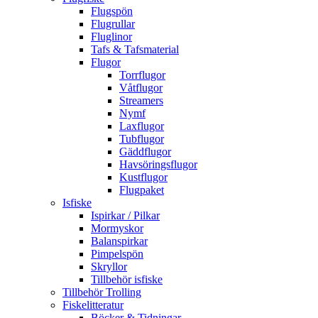
Flugspön
Flugrullar
Fluglinor
Tafs & Tafsmaterial
Flugor
Torrflugor
Våtflugor
Streamers
Nymf
Laxflugor
Tubflugor
Gäddflugor
Havsöringsflugor
Kustflugor
Flugpaket
Isfiske
Ispirkar / Pilkar
Mormyskor
Balanspirkar
Pimpelspön
Skryllor
Tillbehör isfiske
Tillbehör Trolling
Fiskelitteratur
Böcker & Tidningar