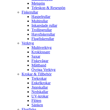
Metspön
Teleskop & Resespön
Fiskerullar
Haspelrullar
Multirullar
Inkapslade rullar
Trollingrullar
Havsfiskerullar
Flugfiskerullar
Verktyg
Multiverktyg
Kroklossare
Saxar
Fiskevågar
Måttband
Övriga Verktyg
Krokar & Tillbehör
Trekrokar
Enkelkrokar
Jiggskallar
Nedskallar
UV-krokar
Flöten
Sänken
Flugfiske