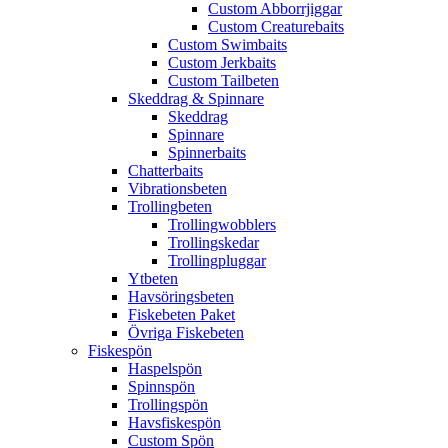
Custom Abborrjiggar
Custom Creaturebaits
Custom Swimbaits
Custom Jerkbaits
Custom Tailbeten
Skeddrag & Spinnare
Skeddrag
Spinnare
Spinnerbaits
Chatterbaits
Vibrationsbeten
Trollingbeten
Trollingwobblers
Trollingskedar
Trollingpluggar
Ytbeten
Havsöringsbeten
Fiskebeten Paket
Övriga Fiskebeten
Fiskespön
Haspelspön
Spinnspön
Trollingspön
Havsfiskespön
Custom Spön