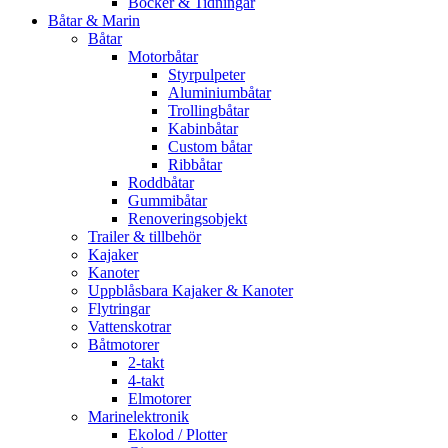
Böcker & Tidningar
Båtar & Marin
Båtar
Motorbåtar
Styrpulpeter
Aluminiumbåtar
Trollingbåtar
Kabinbåtar
Custom båtar
Ribbåtar
Roddbåtar
Gummibåtar
Renoveringsobjekt
Trailer & tillbehör
Kajaker
Kanoter
Uppblåsbara Kajaker & Kanoter
Flytringar
Vattenskotrar
Båtmotorer
2-takt
4-takt
Elmotorer
Marinelektronik
Ekolod / Plotter