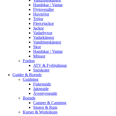
Vandringskängor
Handskar / Vantar
Flytoveraller
Huvtröjor
Tröjor
Fleecejackor
Jackor
Vadarbyxor
Vadarkängor
Vandringskängor
Skor
Handskar / Vantar
Mössor
Fordon
ATV & Fyrhjulingar
Snöskoter
Guider & Boende
Guidning
Fiskeguide
Jaktguide
Äventyrsguide
Boende
Camper & Camping
Stugor & Rum
Kurser & Workshops