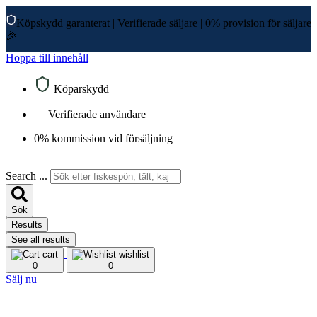
Köpskydd garanterat
|
Verifierade säljare
|
0% provision för säljare
🎉
Hoppa till innehåll
Köparskydd
Verifierade användare
0% kommission vid försäljning
Search ...
Sök
Results
See all results
cart
wishlist
0
0
Sälj nu