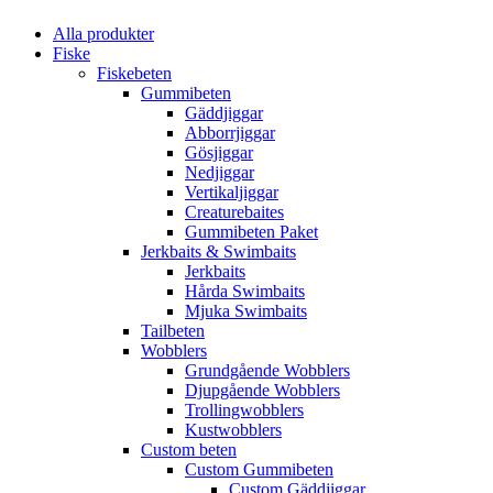
Alla produkter
Fiske
Fiskebeten
Gummibeten
Gäddjiggar
Abborrjiggar
Gösjiggar
Nedjiggar
Vertikaljiggar
Creaturebaites
Gummibeten Paket
Jerkbaits & Swimbaits
Jerkbaits
Hårda Swimbaits
Mjuka Swimbaits
Tailbeten
Wobblers
Grundgående Wobblers
Djupgående Wobblers
Trollingwobblers
Kustwobblers
Custom beten
Custom Gummibeten
Custom Gäddjiggar