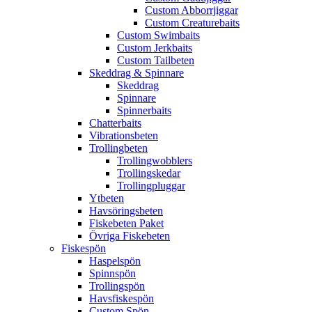
Custom Abborrjiggar
Custom Creaturebaits
Custom Swimbaits
Custom Jerkbaits
Custom Tailbeten
Skeddrag & Spinnare
Skeddrag
Spinnare
Spinnerbaits
Chatterbaits
Vibrationsbeten
Trollingbeten
Trollingwobblers
Trollingskedar
Trollingpluggar
Ytbeten
Havsöringsbeten
Fiskebeten Paket
Övriga Fiskebeten
Fiskespön
Haspelspön
Spinnspön
Trollingspön
Havsfiskespön
Custom Spön