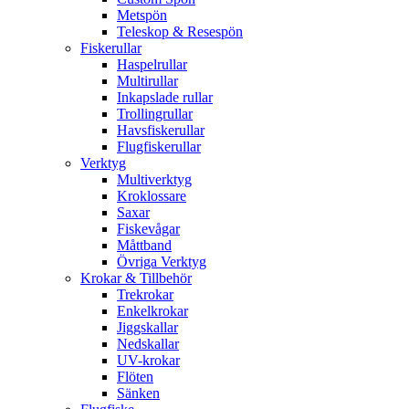
Metspön
Teleskop & Resespön
Fiskerullar
Haspelrullar
Multirullar
Inkapslade rullar
Trollingrullar
Havsfiskerullar
Flugfiskerullar
Verktyg
Multiverktyg
Kroklossare
Saxar
Fiskevågar
Måttband
Övriga Verktyg
Krokar & Tillbehör
Trekrokar
Enkelkrokar
Jiggskallar
Nedskallar
UV-krokar
Flöten
Sänken