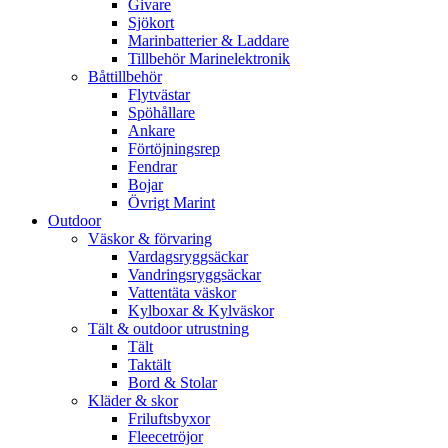
Givare
Sjökort
Marinbatterier & Laddare
Tillbehör Marinelektronik
Båttillbehör
Flytvästar
Spöhållare
Ankare
Förtöjningsrep
Fendrar
Bojar
Övrigt Marint
Outdoor
Väskor & förvaring
Vardagsryggsäckar
Vandringsryggsäckar
Vattentäta väskor
Kylboxar & Kylväskor
Tält & outdoor utrustning
Tält
Taktält
Bord & Stolar
Kläder & skor
Friluftsbyxor
Fleecetröjor