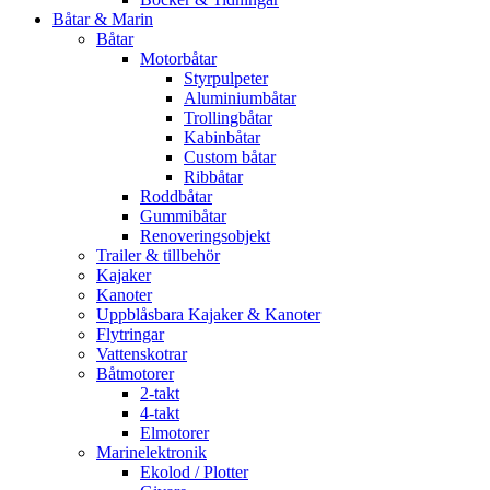
Båtar & Marin
Båtar
Motorbåtar
Styrpulpeter
Aluminiumbåtar
Trollingbåtar
Kabinbåtar
Custom båtar
Ribbåtar
Roddbåtar
Gummibåtar
Renoveringsobjekt
Trailer & tillbehör
Kajaker
Kanoter
Uppblåsbara Kajaker & Kanoter
Flytringar
Vattenskotrar
Båtmotorer
2-takt
4-takt
Elmotorer
Marinelektronik
Ekolod / Plotter