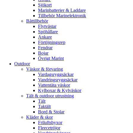
Sjökort
Marinbatterier & Laddare
Tillbehör Marinelektronik
Båttillbehör
Flytvästar
Spöhållare
Ankare
Förtöjningsrep
Fendrar
Bojar
Övrigt Marint
Outdoor
Väskor & förvaring
Vardagsryggsäckar
Vandringsryggsäckar
Vattentäta väskor
Kylboxar & Kylväskor
Tält & outdoor utrustning
Tält
Taktält
Bord & Stolar
Kläder & skor
Friluftsbyxor
Fleecetröjor