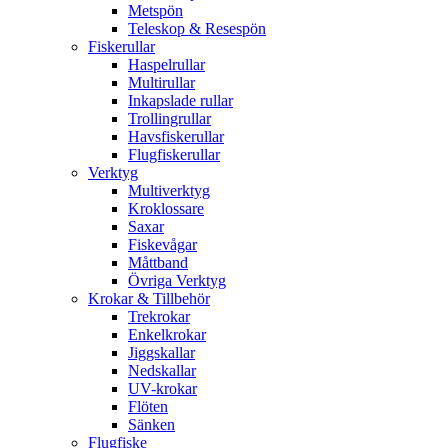
Metspön
Teleskop & Resespön
Fiskerullar
Haspelrullar
Multirullar
Inkapslade rullar
Trollingrullar
Havsfiskerullar
Flugfiskerullar
Verktyg
Multiverktyg
Kroklossare
Saxar
Fiskevågar
Måttband
Övriga Verktyg
Krokar & Tillbehör
Trekrokar
Enkelkrokar
Jiggskallar
Nedskallar
UV-krokar
Flöten
Sänken
Flugfiske