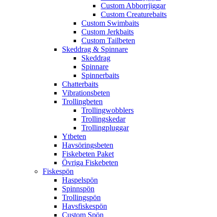
Custom Abborrjiggar
Custom Creaturebaits
Custom Swimbaits
Custom Jerkbaits
Custom Tailbeten
Skeddrag & Spinnare
Skeddrag
Spinnare
Spinnerbaits
Chatterbaits
Vibrationsbeten
Trollingbeten
Trollingwobblers
Trollingskedar
Trollingpluggar
Ytbeten
Havsöringsbeten
Fiskebeten Paket
Övriga Fiskebeten
Fiskespön
Haspelspön
Spinnspön
Trollingspön
Havsfiskespön
Custom Spön