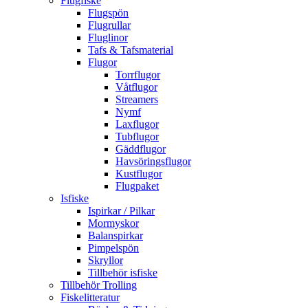
Flugfiske
Flugspön
Flugrullar
Fluglinor
Tafs & Tafsmaterial
Flugor
Torrflugor
Våtflugor
Streamers
Nymf
Laxflugor
Tubflugor
Gäddflugor
Havsöringsflugor
Kustflugor
Flugpaket
Isfiske
Ispirkar / Pilkar
Mormyskor
Balanspirkar
Pimpelspön
Skryllor
Tillbehör isfiske
Tillbehör Trolling
Fiskelitteratur