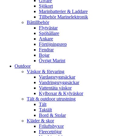
Givare
Sjökort
Marinbatterier & Laddare
Tillbehör Marinelektronik
Båttillbehör
Flytvästar
Spöhållare
Ankare
Förtöjningsrep
Fendrar
Bojar
Övrigt Marint
Outdoor
Väskor & förvaring
Vardagsryggsäckar
Vandringsryggsäckar
Vattentäta väskor
Kylboxar & Kylväskor
Tält & outdoor utrustning
Tält
Taktält
Bord & Stolar
Kläder & skor
Friluftsbyxor
Fleecetröjor