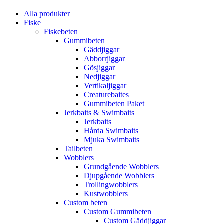
Alla produkter
Fiske
Fiskebeten
Gummibeten
Gäddjiggar
Abborrjiggar
Gösjiggar
Nedjiggar
Vertikaljiggar
Creaturebaites
Gummibeten Paket
Jerkbaits & Swimbaits
Jerkbaits
Hårda Swimbaits
Mjuka Swimbaits
Tailbeten
Wobblers
Grundgående Wobblers
Djupgående Wobblers
Trollingwobblers
Kustwobblers
Custom beten
Custom Gummibeten
Custom Gäddjiggar