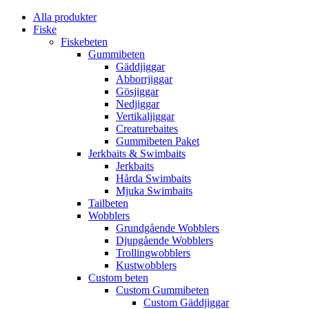
Alla produkter
Fiske
Fiskebeten
Gummibeten
Gäddjiggar
Abborrjiggar
Gösjiggar
Nedjiggar
Vertikaljiggar
Creaturebaites
Gummibeten Paket
Jerkbaits & Swimbaits
Jerkbaits
Hårda Swimbaits
Mjuka Swimbaits
Tailbeten
Wobblers
Grundgående Wobblers
Djupgående Wobblers
Trollingwobblers
Kustwobblers
Custom beten
Custom Gummibeten
Custom Gäddjiggar