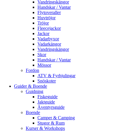
Vandringskängor
Handskar / Vantar
Flytoveraller
Huvtröjor
Tröjor
Fleecejackor
Jackor
Vadarbyxor
Vadarkängor
Vandringskängor
Skor
Handskar / Vantar
Mössor
Fordon
ATV & Fyrhjulingar
Snöskoter
Guider & Boende
Guidning
Fiskeguide
Jaktguide
Äventyrsguide
Boende
Camper & Camping
Stugor & Rum
Kurser & Workshops