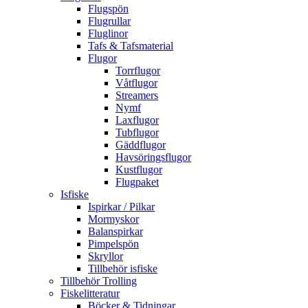
Flugspön
Flugrullar
Fluglinor
Tafs & Tafsmaterial
Flugor
Torrflugor
Våtflugor
Streamers
Nymf
Laxflugor
Tubflugor
Gäddflugor
Havsöringsflugor
Kustflugor
Flugpaket
Isfiske
Ispirkar / Pilkar
Mormyskor
Balanspirkar
Pimpelspön
Skryllor
Tillbehör isfiske
Tillbehör Trolling
Fiskelitteratur
Böcker & Tidningar