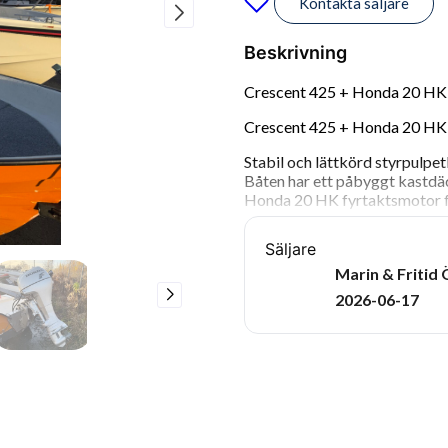
Kontakta säljare
Beskrivning
Crescent 425 + Honda 20 HK 
Crescent 425 + Honda 20 HK
Stabil och lättkörd styrpulpet
Båten har ett påbyggt kastdäck
Honda 20 HK fyrtaktsmotor fr
Skeddan är skadad, men båten
Säljare
Längd: 4,25 m
Marin & Fritid
2026-06-17
Bredd: 1,83 m
Vikt: 185 kg
Max personer: 5
Rekommenderad motor: 20 h
Om du är intresserad kan du 