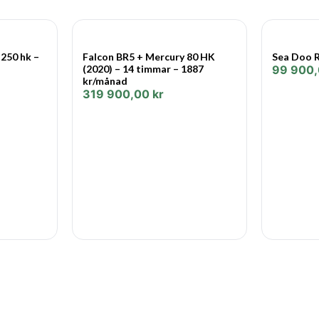
besöka oss i vår fysiska buti
 250 hk –
Falcon BR5 + Mercury 80 HK
Sea Doo R
(2020) – 14 timmar – 1887
99 900
kr/månad
319 900,00
kr