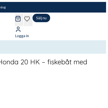
ning
Sälj nu
cart
wishlist
0
0
Logga in
 Honda 20 HK – fiskebåt med