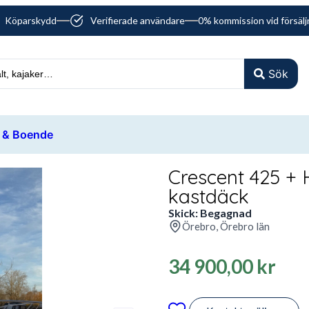
Köparskydd
Verifierade användare
0% kommission vid försälj
Sök
 & Boende
Crescent 425 +
kastdäck
Skick: Begagnad
Örebro, Örebro län
34 900,00
kr