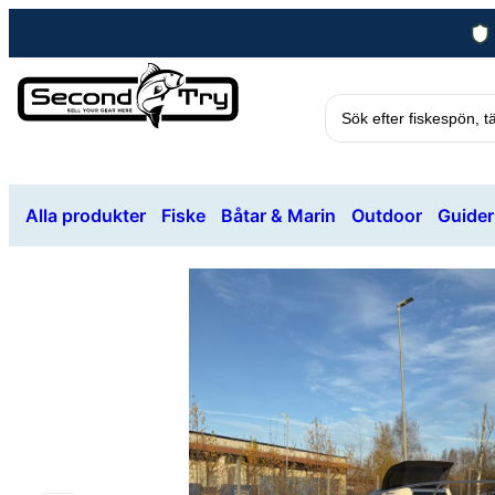
Alla produkter
Fiske
Båtar & Marin
Outdoor
Guider