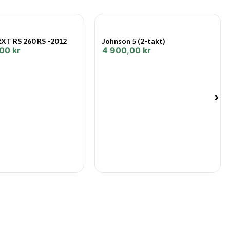
k på Aspholmsvägen 3 i Örebro!
XT RS 260 RS -2012
Johnson 5 (2-takt)
,00
kr
4 900,00
kr