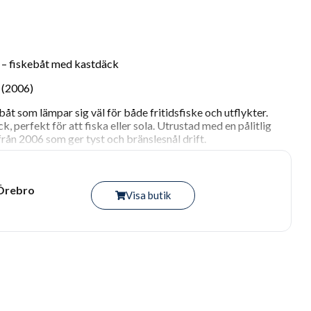
– fiskebåt med kastdäck
 (2006)
båt som lämpar sig väl för både fritidsfiske och utflykter.
, perfekt för att fiska eller sola. Utrustad med en pålitlig
ån 2006 som ger tyst och bränslesnål drift.
 fungerar som den ska.
 Örebro
Visa butik
k
kontakta oss på 019278000, orebro@marinfritid.com eller