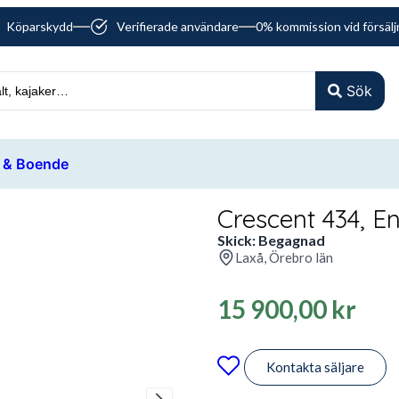
Köparskydd
Verifierade användare
0% kommission vid försälj
Sök
 & Boende
Crescent 434, E
Skick: Begagnad
Laxå, Örebro län
15 900,00
kr
Kontakta säljare