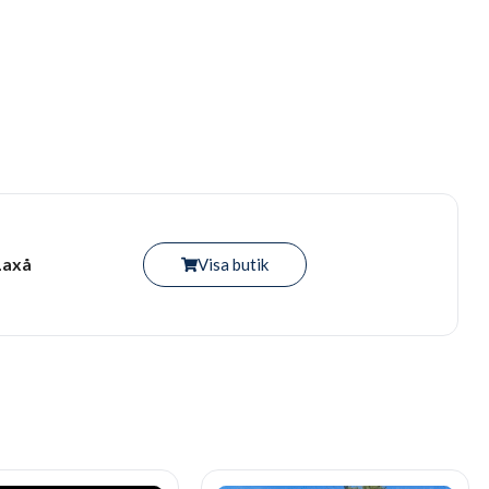
Laxå
Visa butik