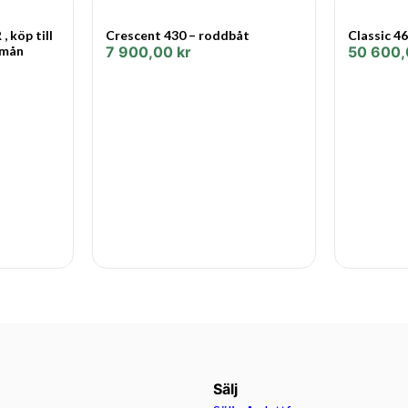
 köp till
Crescent 430 – roddbåt
Classic 46
 mån
7 900,00
kr
50 600
Sälj