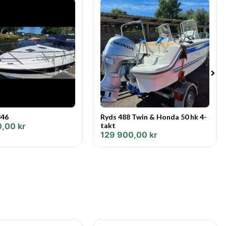
ng i 12 månader, du kan låna upp till 100.000 kr per person,
arin & Fritid.
346
Ryds 488 Twin & Honda 50 hk 4-
0,00
kr
takt
129 900,00
kr