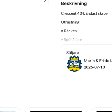
Beskrivning
Crescent 434, Endast skrov
Utrustning:
¤ Räcken
¤ Spöhållare
¤ Åror
Säljare
Fakta:
Marin & Fritid 
Status: Begagnad
2026-07-13
Märke: Crescent
Modell: 434
Längd: 4,34 M
Bredd: 1,72 M
Vikt: 210 kg