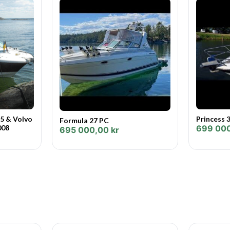
Rek. motor: 30-40 hk
Antal Personer: 4st
(Båttrailer ingår ej)
Vi erbjuder räntefri avbetalni
utan kontantinsats.
Varmt välkomna önskar vi på M
5 & Volvo
Princess 
Formula 27 PC
008
699 00
695 000,00
kr