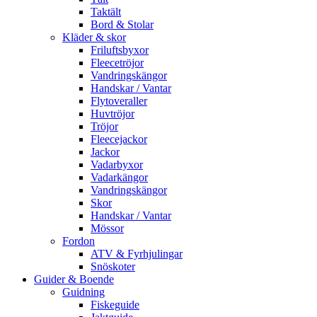
Taktält
Bord & Stolar
Kläder & skor
Friluftsbyxor
Fleecetröjor
Vandringskängor
Handskar / Vantar
Flytoveraller
Huvtröjor
Tröjor
Fleecejackor
Jackor
Vadarbyxor
Vadarkängor
Vandringskängor
Skor
Handskar / Vantar
Mössor
Fordon
ATV & Fyrhjulingar
Snöskoter
Guider & Boende
Guidning
Fiskeguide