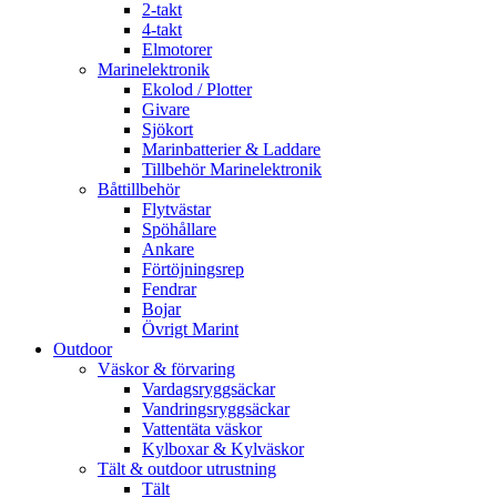
2-takt
4-takt
Elmotorer
Marinelektronik
Ekolod / Plotter
Givare
Sjökort
Marinbatterier & Laddare
Tillbehör Marinelektronik
Båttillbehör
Flytvästar
Spöhållare
Ankare
Förtöjningsrep
Fendrar
Bojar
Övrigt Marint
Outdoor
Väskor & förvaring
Vardagsryggsäckar
Vandringsryggsäckar
Vattentäta väskor
Kylboxar & Kylväskor
Tält & outdoor utrustning
Tält