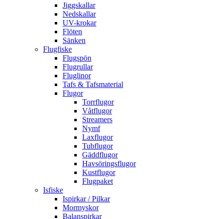
Jiggskallar
Nedskallar
UV-krokar
Flöten
Sänken
Flugfiske
Flugspön
Flugrullar
Fluglinor
Tafs & Tafsmaterial
Flugor
Torrflugor
Våtflugor
Streamers
Nymf
Laxflugor
Tubflugor
Gäddflugor
Havsöringsflugor
Kustflugor
Flugpaket
Isfiske
Ispirkar / Pilkar
Mormyskor
Balanspirkar