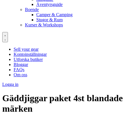
Äventyrsguide
Boende
Camper & Camping
Stugor & Rum
Kurser & Workshops
Sell your gear
Kontoinställningar
Utforska butiker
Bloggar
FAQs
Om oss
Logga in
Gäddjiggar paket 4st blandade
märken