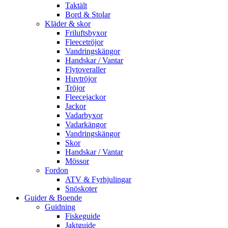
Taktält
Bord & Stolar
Kläder & skor
Friluftsbyxor
Fleecetröjor
Vandringskängor
Handskar / Vantar
Flytoveraller
Huvtröjor
Tröjor
Fleecejackor
Jackor
Vadarbyxor
Vadarkängor
Vandringskängor
Skor
Handskar / Vantar
Mössor
Fordon
ATV & Fyrhjulingar
Snöskoter
Guider & Boende
Guidning
Fiskeguide
Jaktguide