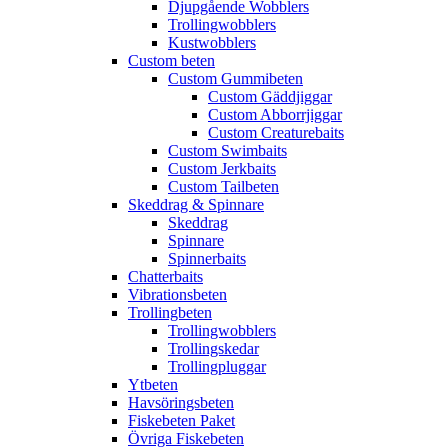
Djupgående Wobblers
Trollingwobblers
Kustwobblers
Custom beten
Custom Gummibeten
Custom Gäddjiggar
Custom Abborrjiggar
Custom Creaturebaits
Custom Swimbaits
Custom Jerkbaits
Custom Tailbeten
Skeddrag & Spinnare
Skeddrag
Spinnare
Spinnerbaits
Chatterbaits
Vibrationsbeten
Trollingbeten
Trollingwobblers
Trollingskedar
Trollingpluggar
Ytbeten
Havsöringsbeten
Fiskebeten Paket
Övriga Fiskebeten