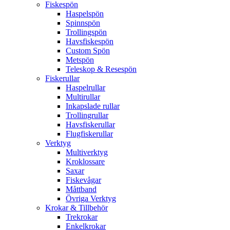
Fiskespön
Haspelspön
Spinnspön
Trollingspön
Havsfiskespön
Custom Spön
Metspön
Teleskop & Resespön
Fiskerullar
Haspelrullar
Multirullar
Inkapslade rullar
Trollingrullar
Havsfiskerullar
Flugfiskerullar
Verktyg
Multiverktyg
Kroklossare
Saxar
Fiskevågar
Måttband
Övriga Verktyg
Krokar & Tillbehör
Trekrokar
Enkelkrokar