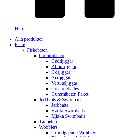
Hem
Alla produkter
Fiske
Fiskebeten
Gummibeten
Gäddjiggar
Abborrjiggar
Gösjiggar
Nedjiggar
Vertikaljiggar
Creaturebaites
Gummibeten Paket
Jerkbaits & Swimbaits
Jerkbaits
Hårda Swimbaits
Mjuka Swimbaits
Tailbeten
Wobblers
Grundgående Wobblers