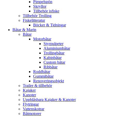
Pimpelspön
Skryllor
Tillbehör isfiske
Tillbehör Trolling
Fiskelitteratur
Böcker & Tidningar
Båtar & Marin
Båtar
Motorbåtar
Styrpulpeter
Aluminiumbåtar
Trollingbåtar
Kabinbåtar
Custom båtar
Ribbåtar
Roddbåtar
Gummibåtar
Renoveringsobjekt
Trailer & tillbehör
Kajaker
Kanoter
Uppblåsbara Kajaker & Kanoter
Flytringar
Vattenskotrar
Båtmotorer