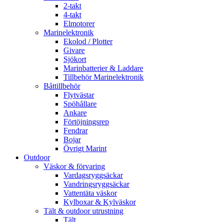
2-takt
4-takt
Elmotorer
Marinelektronik
Ekolod / Plotter
Givare
Sjökort
Marinbatterier & Laddare
Tillbehör Marinelektronik
Båttillbehör
Flytvästar
Spöhållare
Ankare
Förtöjningsrep
Fendrar
Bojar
Övrigt Marint
Outdoor
Väskor & förvaring
Vardagsryggsäckar
Vandringsryggsäckar
Vattentäta väskor
Kylboxar & Kylväskor
Tält & outdoor utrustning
Tält