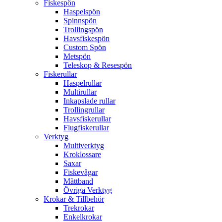
Fiskespön
Haspelspön
Spinnspön
Trollingspön
Havsfiskespön
Custom Spön
Metspön
Teleskop & Resespön
Fiskerullar
Haspelrullar
Multirullar
Inkapslade rullar
Trollingrullar
Havsfiskerullar
Flugfiskerullar
Verktyg
Multiverktyg
Kroklossare
Saxar
Fiskevågar
Måttband
Övriga Verktyg
Krokar & Tillbehör
Trekrokar
Enkelkrokar