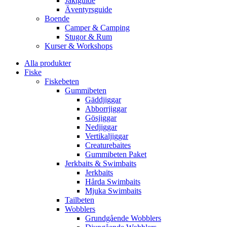
Jaktguide
Äventyrsguide
Boende
Camper & Camping
Stugor & Rum
Kurser & Workshops
Alla produkter
Fiske
Fiskebeten
Gummibeten
Gäddjiggar
Abborrjiggar
Gösjiggar
Nedjiggar
Vertikaljiggar
Creaturebaites
Gummibeten Paket
Jerkbaits & Swimbaits
Jerkbaits
Hårda Swimbaits
Mjuka Swimbaits
Tailbeten
Wobblers
Grundgående Wobblers