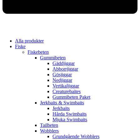
Alla produkter
Fiske
Fiskebeten
Gummibeten
Gäddjiggar
Abborrjiggar
Gösjiggar
Nedjiggar
Vertikaljiggar
Creaturebaites
Gummibeten Paket
Jerkbaits & Swimbaits
Jerkbaits
Hårda Swimbaits
Mjuka Swimbaits
Tailbeten
Wobblers
Grundgående Wobblers