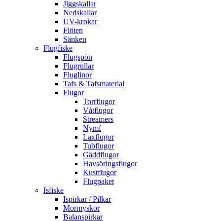
Jiggskallar
Nedskallar
UV-krokar
Flöten
Sänken
Flugfiske
Flugspön
Flugrullar
Fluglinor
Tafs & Tafsmaterial
Flugor
Torrflugor
Våtflugor
Streamers
Nymf
Laxflugor
Tubflugor
Gäddflugor
Havsöringsflugor
Kustflugor
Flugpaket
Isfiske
Ispirkar / Pilkar
Mormyskor
Balanspirkar