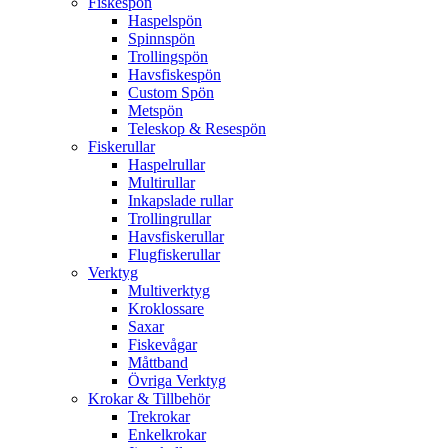
Fiskespön
Haspelspön
Spinnspön
Trollingspön
Havsfiskespön
Custom Spön
Metspön
Teleskop & Resespön
Fiskerullar
Haspelrullar
Multirullar
Inkapslade rullar
Trollingrullar
Havsfiskerullar
Flugfiskerullar
Verktyg
Multiverktyg
Kroklossare
Saxar
Fiskevågar
Måttband
Övriga Verktyg
Krokar & Tillbehör
Trekrokar
Enkelkrokar