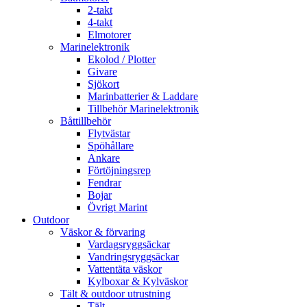
2-takt
4-takt
Elmotorer
Marinelektronik
Ekolod / Plotter
Givare
Sjökort
Marinbatterier & Laddare
Tillbehör Marinelektronik
Båttillbehör
Flytvästar
Spöhållare
Ankare
Förtöjningsrep
Fendrar
Bojar
Övrigt Marint
Outdoor
Väskor & förvaring
Vardagsryggsäckar
Vandringsryggsäckar
Vattentäta väskor
Kylboxar & Kylväskor
Tält & outdoor utrustning
Tält