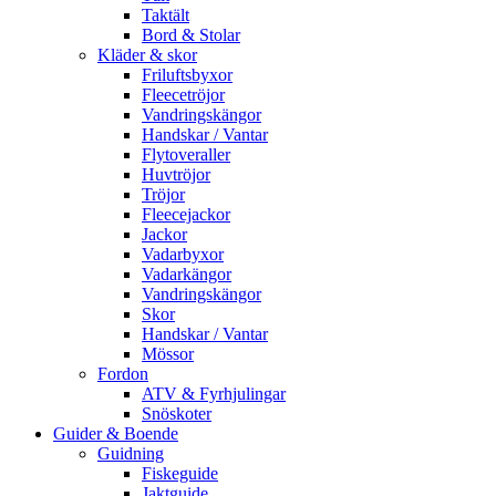
Taktält
Bord & Stolar
Kläder & skor
Friluftsbyxor
Fleecetröjor
Vandringskängor
Handskar / Vantar
Flytoveraller
Huvtröjor
Tröjor
Fleecejackor
Jackor
Vadarbyxor
Vadarkängor
Vandringskängor
Skor
Handskar / Vantar
Mössor
Fordon
ATV & Fyrhjulingar
Snöskoter
Guider & Boende
Guidning
Fiskeguide
Jaktguide