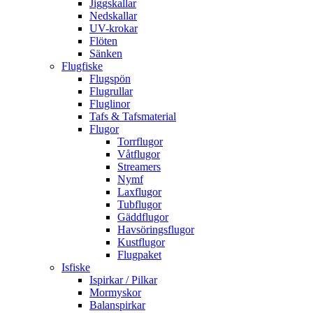
Jiggskallar
Nedskallar
UV-krokar
Flöten
Sänken
Flugfiske
Flugspön
Flugrullar
Fluglinor
Tafs & Tafsmaterial
Flugor
Torrflugor
Våtflugor
Streamers
Nymf
Laxflugor
Tubflugor
Gäddflugor
Havsöringsflugor
Kustflugor
Flugpaket
Isfiske
Ispirkar / Pilkar
Mormyskor
Balanspirkar