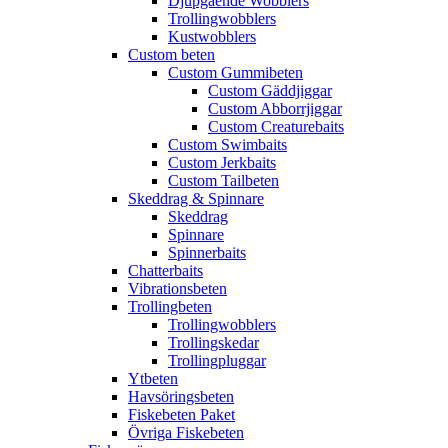
Djupgående Wobblers
Trollingwobblers
Kustwobblers
Custom beten
Custom Gummibeten
Custom Gäddjiggar
Custom Abborrjiggar
Custom Creaturebaits
Custom Swimbaits
Custom Jerkbaits
Custom Tailbeten
Skeddrag & Spinnare
Skeddrag
Spinnare
Spinnerbaits
Chatterbaits
Vibrationsbeten
Trollingbeten
Trollingwobblers
Trollingskedar
Trollingpluggar
Ytbeten
Havsöringsbeten
Fiskebeten Paket
Övriga Fiskebeten