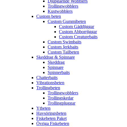
Djupgående Wobblers
Trollingwobblers
Kustwobblers
Custom beten
Custom Gummibeten
Custom Gäddjiggar
Custom Abborrjiggar
Custom Creaturebaits
Custom Swimbaits
Custom Jerkbaits
Custom Tailbeten
Skeddrag & Spinnare
Skeddrag
Spinnare
Spinnerbaits
Chatterbaits
Vibrationsbeten
Trollingbeten
Trollingwobblers
Trollingskedar
Trollingpluggar
Ytbeten
Havsöringsbeten
Fiskebeten Paket
Övriga Fiskebeten