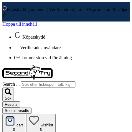
Köpskydd garanterat
|
Verifierade säljare
|
0% provision för säljare
🎉
Hoppa till innehåll
Köparskydd
Verifierade användare
0% kommission vid försäljning
Search ...
Sök
Results
See all results
cart
wishlist
0
0