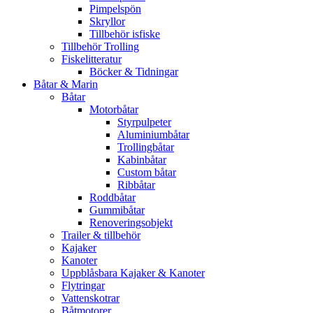
Pimpelspön
Skryllor
Tillbehör isfiske
Tillbehör Trolling
Fiskelitteratur
Böcker & Tidningar
Båtar & Marin
Båtar
Motorbåtar
Styrpulpeter
Aluminiumbåtar
Trollingbåtar
Kabinbåtar
Custom båtar
Ribbåtar
Roddbåtar
Gummibåtar
Renoveringsobjekt
Trailer & tillbehör
Kajaker
Kanoter
Uppblåsbara Kajaker & Kanoter
Flytringar
Vattenskotrar
Båtmotorer