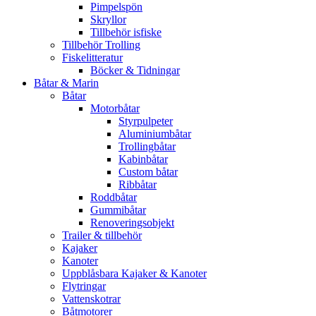
Pimpelspön
Skryllor
Tillbehör isfiske
Tillbehör Trolling
Fiskelitteratur
Böcker & Tidningar
Båtar & Marin
Båtar
Motorbåtar
Styrpulpeter
Aluminiumbåtar
Trollingbåtar
Kabinbåtar
Custom båtar
Ribbåtar
Roddbåtar
Gummibåtar
Renoveringsobjekt
Trailer & tillbehör
Kajaker
Kanoter
Uppblåsbara Kajaker & Kanoter
Flytringar
Vattenskotrar
Båtmotorer