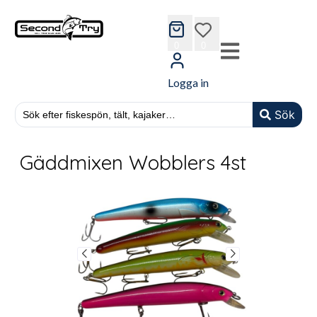
cart
wishlist
0
0
Logga in
Sök
Gäddmixen Wobblers 4st