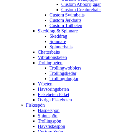
Custom Abborrjiggar
Custom Creaturebaits
Custom Swimbaits
Custom Jerkbaits
Custom Tailbeten
Skeddrag & Spinnare
Skeddrag
Spinnare
Spinnerbaits
Chatterbaits
Vibrationsbeten
Trollingbeten
Trollingwobblers
Trollingskedar
Trollingpluggar
Ytbeten
Havsöringsbeten
Fiskebeten Paket
Övriga Fiskebeten
Fiskespön
Haspelspön
Spinnspön
Trollingspön
Havsfiskespön
Custom Spön