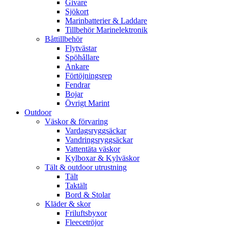
Givare
Sjökort
Marinbatterier & Laddare
Tillbehör Marinelektronik
Båttillbehör
Flytvästar
Spöhållare
Ankare
Förtöjningsrep
Fendrar
Bojar
Övrigt Marint
Outdoor
Väskor & förvaring
Vardagsryggsäckar
Vandringsryggsäckar
Vattentäta väskor
Kylboxar & Kylväskor
Tält & outdoor utrustning
Tält
Taktält
Bord & Stolar
Kläder & skor
Friluftsbyxor
Fleecetröjor