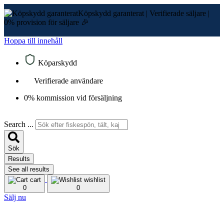
Köpskydd garanterat
|
Verifierade säljare
|
0% provision för säljare 🎉
Hoppa till innehåll
Köparskydd
Verifierade användare
0% kommission vid försäljning
Search ...
Sök
Results
See all results
cart
wishlist
0
0
Sälj nu