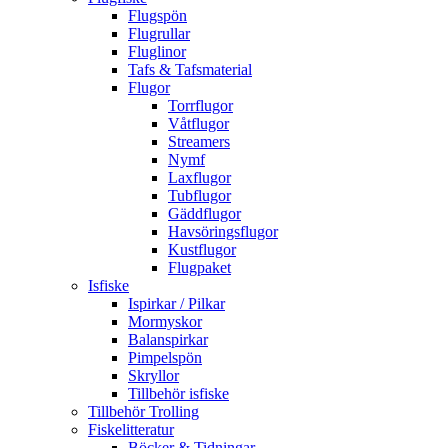
Flugspön
Flugrullar
Fluglinor
Tafs & Tafsmaterial
Flugor
Torrflugor
Våtflugor
Streamers
Nymf
Laxflugor
Tubflugor
Gäddflugor
Havsöringsflugor
Kustflugor
Flugpaket
Isfiske
Ispirkar / Pilkar
Mormyskor
Balanspirkar
Pimpelspön
Skryllor
Tillbehör isfiske
Tillbehör Trolling
Fiskelitteratur
Böcker & Tidningar