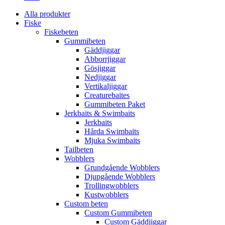
Alla produkter
Fiske
Fiskebeten
Gummibeten
Gäddjiggar
Abborrjiggar
Gösjiggar
Nedjiggar
Vertikaljiggar
Creaturebaites
Gummibeten Paket
Jerkbaits & Swimbaits
Jerkbaits
Hårda Swimbaits
Mjuka Swimbaits
Tailbeten
Wobblers
Grundgående Wobblers
Djupgående Wobblers
Trollingwobblers
Kustwobblers
Custom beten
Custom Gummibeten
Custom Gäddjiggar