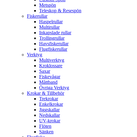
Metspön
Teleskop & Resespön
Fiskerullar
Haspelrullar
Multirullar
Inkapslade rullar
Trollingrullar
Havsfiskerullar
Flugfiskerullar
Verktyg
Multiverktyg
Kroklossare
Saxar
Fiskevågar
Måttband
Övriga Verktyg
Krokar & Tillbehör
Trekrokar
Enkelkrokar
Jiggskallar
Nedskallar
UV-krokar
Flöten
Sänken