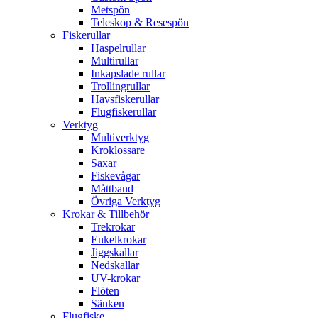
Metspön
Teleskop & Resespön
Fiskerullar
Haspelrullar
Multirullar
Inkapslade rullar
Trollingrullar
Havsfiskerullar
Flugfiskerullar
Verktyg
Multiverktyg
Kroklossare
Saxar
Fiskevågar
Måttband
Övriga Verktyg
Krokar & Tillbehör
Trekrokar
Enkelkrokar
Jiggskallar
Nedskallar
UV-krokar
Flöten
Sänken
Flugfiske