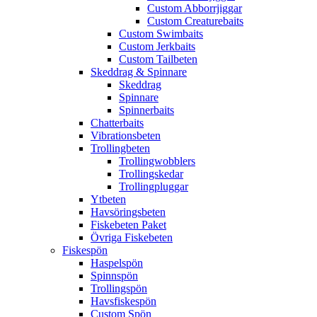
Custom Abborrjiggar
Custom Creaturebaits
Custom Swimbaits
Custom Jerkbaits
Custom Tailbeten
Skeddrag & Spinnare
Skeddrag
Spinnare
Spinnerbaits
Chatterbaits
Vibrationsbeten
Trollingbeten
Trollingwobblers
Trollingskedar
Trollingpluggar
Ytbeten
Havsöringsbeten
Fiskebeten Paket
Övriga Fiskebeten
Fiskespön
Haspelspön
Spinnspön
Trollingspön
Havsfiskespön
Custom Spön