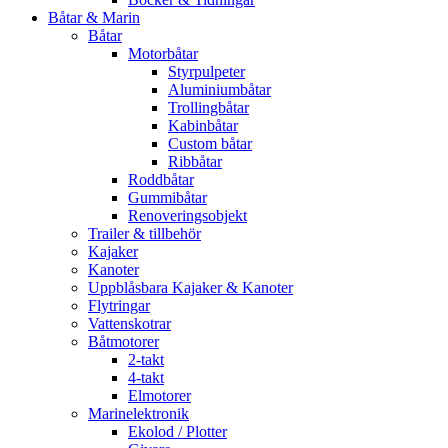
Båtar & Marin
Båtar
Motorbåtar
Styrpulpeter
Aluminiumbåtar
Trollingbåtar
Kabinbåtar
Custom båtar
Ribbåtar
Roddbåtar
Gummibåtar
Renoveringsobjekt
Trailer & tillbehör
Kajaker
Kanoter
Uppblåsbara Kajaker & Kanoter
Flytringar
Vattenskotrar
Båtmotorer
2-takt
4-takt
Elmotorer
Marinelektronik
Ekolod / Plotter