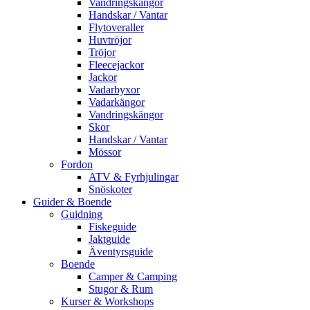
Vandringskängor
Handskar / Vantar
Flytoveraller
Huvtröjor
Tröjor
Fleecejackor
Jackor
Vadarbyxor
Vadarkängor
Vandringskängor
Skor
Handskar / Vantar
Mössor
Fordon
ATV & Fyrhjulingar
Snöskoter
Guider & Boende
Guidning
Fiskeguide
Jaktguide
Äventyrsguide
Boende
Camper & Camping
Stugor & Rum
Kurser & Workshops