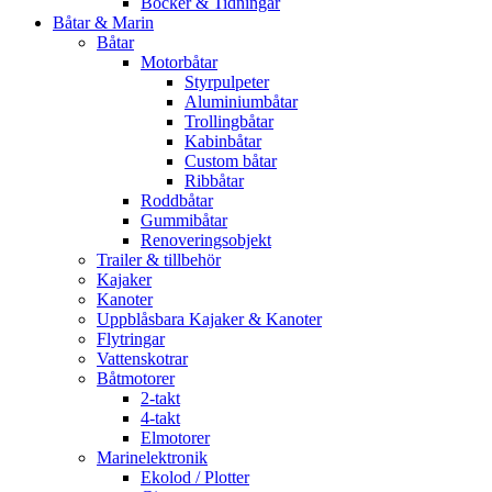
Böcker & Tidningar
Båtar & Marin
Båtar
Motorbåtar
Styrpulpeter
Aluminiumbåtar
Trollingbåtar
Kabinbåtar
Custom båtar
Ribbåtar
Roddbåtar
Gummibåtar
Renoveringsobjekt
Trailer & tillbehör
Kajaker
Kanoter
Uppblåsbara Kajaker & Kanoter
Flytringar
Vattenskotrar
Båtmotorer
2-takt
4-takt
Elmotorer
Marinelektronik
Ekolod / Plotter