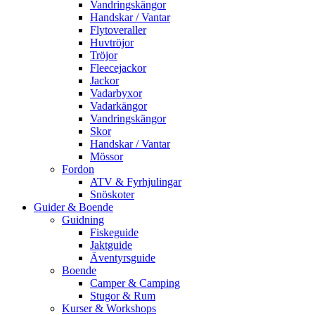
Vandringskängor
Handskar / Vantar
Flytoveraller
Huvtröjor
Tröjor
Fleecejackor
Jackor
Vadarbyxor
Vadarkängor
Vandringskängor
Skor
Handskar / Vantar
Mössor
Fordon
ATV & Fyrhjulingar
Snöskoter
Guider & Boende
Guidning
Fiskeguide
Jaktguide
Äventyrsguide
Boende
Camper & Camping
Stugor & Rum
Kurser & Workshops