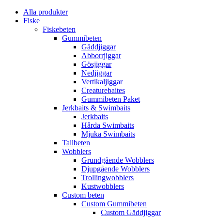
Alla produkter
Fiske
Fiskebeten
Gummibeten
Gäddjiggar
Abborrjiggar
Gösjiggar
Nedjiggar
Vertikaljiggar
Creaturebaites
Gummibeten Paket
Jerkbaits & Swimbaits
Jerkbaits
Hårda Swimbaits
Mjuka Swimbaits
Tailbeten
Wobblers
Grundgående Wobblers
Djupgående Wobblers
Trollingwobblers
Kustwobblers
Custom beten
Custom Gummibeten
Custom Gäddjiggar