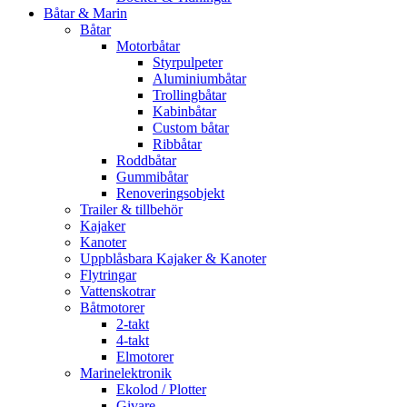
Båtar & Marin
Båtar
Motorbåtar
Styrpulpeter
Aluminiumbåtar
Trollingbåtar
Kabinbåtar
Custom båtar
Ribbåtar
Roddbåtar
Gummibåtar
Renoveringsobjekt
Trailer & tillbehör
Kajaker
Kanoter
Uppblåsbara Kajaker & Kanoter
Flytringar
Vattenskotrar
Båtmotorer
2-takt
4-takt
Elmotorer
Marinelektronik
Ekolod / Plotter
Givare