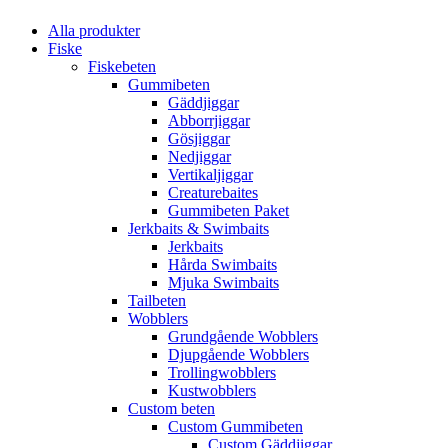
Alla produkter
Fiske
Fiskebeten
Gummibeten
Gäddjiggar
Abborrjiggar
Gösjiggar
Nedjiggar
Vertikaljiggar
Creaturebaites
Gummibeten Paket
Jerkbaits & Swimbaits
Jerkbaits
Hårda Swimbaits
Mjuka Swimbaits
Tailbeten
Wobblers
Grundgående Wobblers
Djupgående Wobblers
Trollingwobblers
Kustwobblers
Custom beten
Custom Gummibeten
Custom Gäddjiggar