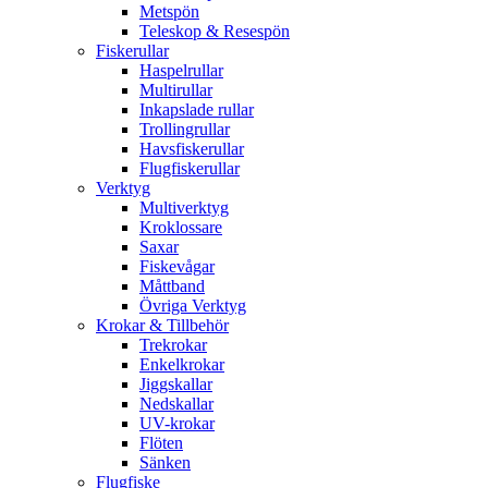
Metspön
Teleskop & Resespön
Fiskerullar
Haspelrullar
Multirullar
Inkapslade rullar
Trollingrullar
Havsfiskerullar
Flugfiskerullar
Verktyg
Multiverktyg
Kroklossare
Saxar
Fiskevågar
Måttband
Övriga Verktyg
Krokar & Tillbehör
Trekrokar
Enkelkrokar
Jiggskallar
Nedskallar
UV-krokar
Flöten
Sänken
Flugfiske