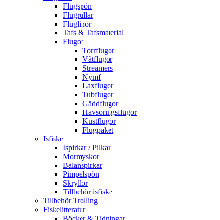
Flugspön
Flugrullar
Fluglinor
Tafs & Tafsmaterial
Flugor
Torrflugor
Våtflugor
Streamers
Nymf
Laxflugor
Tubflugor
Gäddflugor
Havsöringsflugor
Kustflugor
Flugpaket
Isfiske
Ispirkar / Pilkar
Mormyskor
Balanspirkar
Pimpelspön
Skryllor
Tillbehör isfiske
Tillbehör Trolling
Fiskelitteratur
Böcker & Tidningar