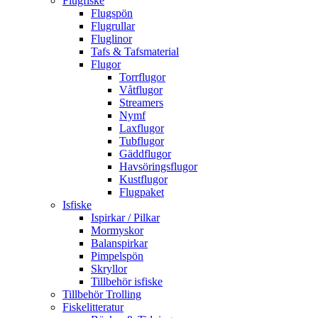
Flugfiske
Flugspön
Flugrullar
Fluglinor
Tafs & Tafsmaterial
Flugor
Torrflugor
Våtflugor
Streamers
Nymf
Laxflugor
Tubflugor
Gäddflugor
Havsöringsflugor
Kustflugor
Flugpaket
Isfiske
Ispirkar / Pilkar
Mormyskor
Balanspirkar
Pimpelspön
Skryllor
Tillbehör isfiske
Tillbehör Trolling
Fiskelitteratur