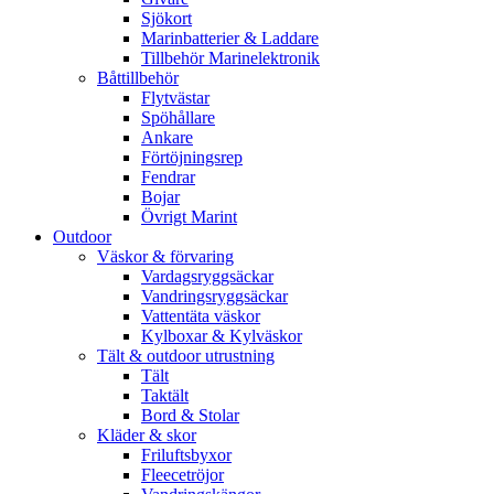
Sjökort
Marinbatterier & Laddare
Tillbehör Marinelektronik
Båttillbehör
Flytvästar
Spöhållare
Ankare
Förtöjningsrep
Fendrar
Bojar
Övrigt Marint
Outdoor
Väskor & förvaring
Vardagsryggsäckar
Vandringsryggsäckar
Vattentäta väskor
Kylboxar & Kylväskor
Tält & outdoor utrustning
Tält
Taktält
Bord & Stolar
Kläder & skor
Friluftsbyxor
Fleecetröjor