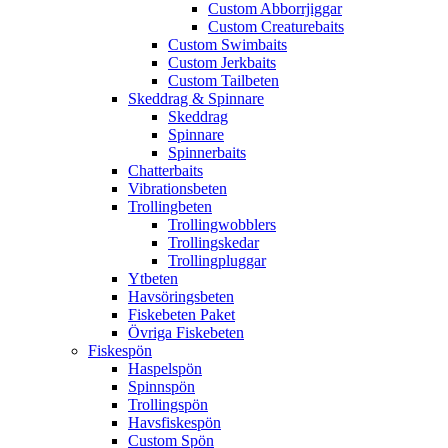
Custom Abborrjiggar
Custom Creaturebaits
Custom Swimbaits
Custom Jerkbaits
Custom Tailbeten
Skeddrag & Spinnare
Skeddrag
Spinnare
Spinnerbaits
Chatterbaits
Vibrationsbeten
Trollingbeten
Trollingwobblers
Trollingskedar
Trollingpluggar
Ytbeten
Havsöringsbeten
Fiskebeten Paket
Övriga Fiskebeten
Fiskespön
Haspelspön
Spinnspön
Trollingspön
Havsfiskespön
Custom Spön