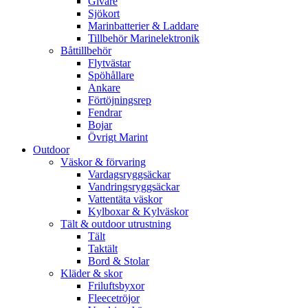
Givare
Sjökort
Marinbatterier & Laddare
Tillbehör Marinelektronik
Båttillbehör
Flytvästar
Spöhållare
Ankare
Förtöjningsrep
Fendrar
Bojar
Övrigt Marint
Outdoor
Väskor & förvaring
Vardagsryggsäckar
Vandringsryggsäckar
Vattentäta väskor
Kylboxar & Kylväskor
Tält & outdoor utrustning
Tält
Taktält
Bord & Stolar
Kläder & skor
Friluftsbyxor
Fleecetröjor