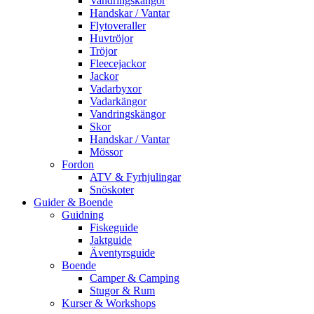
Vandringskängor
Handskar / Vantar
Flytoveraller
Huvtröjor
Tröjor
Fleecejackor
Jackor
Vadarbyxor
Vadarkängor
Vandringskängor
Skor
Handskar / Vantar
Mössor
Fordon
ATV & Fyrhjulingar
Snöskoter
Guider & Boende
Guidning
Fiskeguide
Jaktguide
Äventyrsguide
Boende
Camper & Camping
Stugor & Rum
Kurser & Workshops