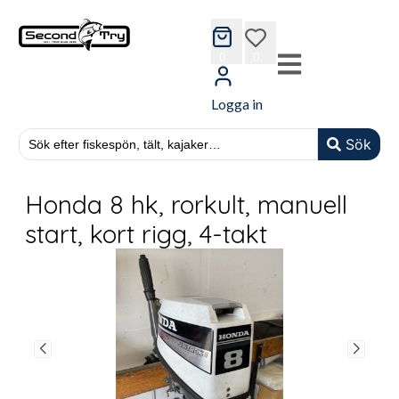
cart
wishlist
0
0
Logga in
Sök
Honda 8 hk, rorkult, manuell
start, kort rigg, 4-takt