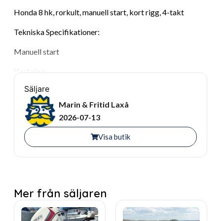
Honda 8 hk, rorkult, manuell start, kort rigg, 4-takt
Tekniska Specifikationer:
Manuell start
Kort rigg
Säljare
Rorkult
Marin & Fritid Laxå
4-takt
2026-07-13
2-cylindrar
Visa butik
Motorn finns i våran Laxå butik för visning, kika gärna
förbi eller slå iväg ett samtal på 0584–122 22 så hjälper vi
dig få svar på alla frågor & funderingar som du har.
Mer från säljaren
Varmt välkomna önskar vi från Marin & Fritid!