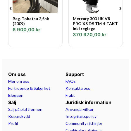
Beg. Tohatsu 2,5hk
Mercury 300 HK V8
(2009)
PRO XS DS TM 4-TAKT
inkl reglage
6 900,00
kr
370 970,00
kr
Om oss
Support
Mer om oss
FAQs
Förtroende & Säkerhet
Kontakta oss
Bloggen
Frakt
Sälj
Juridisk information
Sälj på plattformen
Användarvillkor
Köparskydd
Integritetspolicy
Profil
Community riktlinjer
Cookie-inställningar