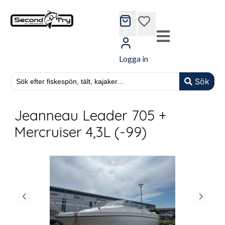
cart
wishlist
0
0
Logga in
Sök
Jeanneau Leader 705 +
Mercruiser 4,3L (-99)