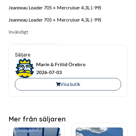
Jeanneau Leader 705 + Mercruiser 4,3L (-99)
Jeanneau Leader 705 + Mercruiser 4,3L (-99)
Invändigt
4 kojplatser (midcabin)
Säljare
Enklare kök med nytt kylskåp (2023)
Marin & Fritid Örebro
Däck/uteplats
2026-07-03
2 stolar fram
Visa butik
Soffa för 4 personer bak (kan göras om till stor solbädd)
Ny badstege på badbrygga (2023)
Dusch på aktern
Mer från säljaren
Utrustning