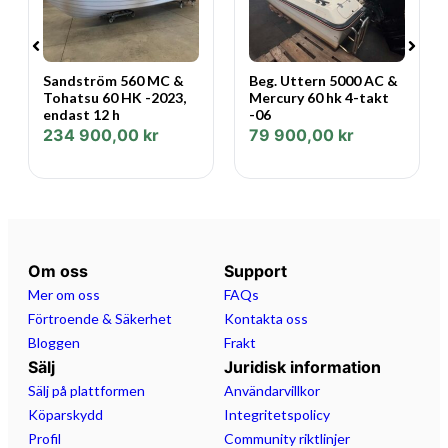
Sandström 560 MC &
Beg. Uttern 5000 AC &
Tohatsu 60 HK -2023,
Mercury 60 hk 4-takt
endast 12 h
-06
234 900,00
kr
79 900,00
kr
Om oss
Support
Mer om oss
FAQs
Förtroende & Säkerhet
Kontakta oss
Bloggen
Frakt
Sälj
Juridisk information
Sälj på plattformen
Användarvillkor
Köparskydd
Integritetspolicy
Profil
Community riktlinjer