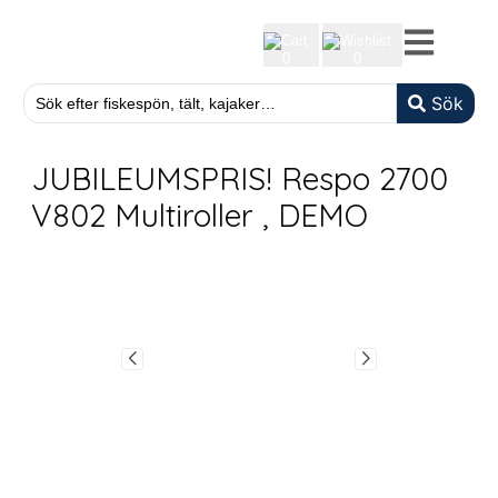
cart
wishlist
0
0
Sök
JUBILEUMSPRIS! Respo 2700
V802 Multiroller , DEMO