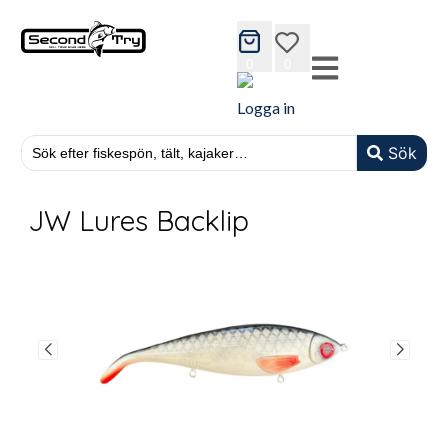
cart
wishlist
0
0
Logga in
Sök
JW Lures Backlip