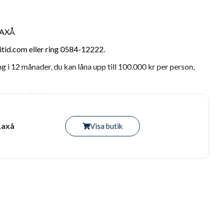
LAXÅ
id.com eller ring 0584-12222.
ng i 12 månader, du kan låna upp till 100.000 kr per person,
arin & Fritid.
Laxå
Visa butik