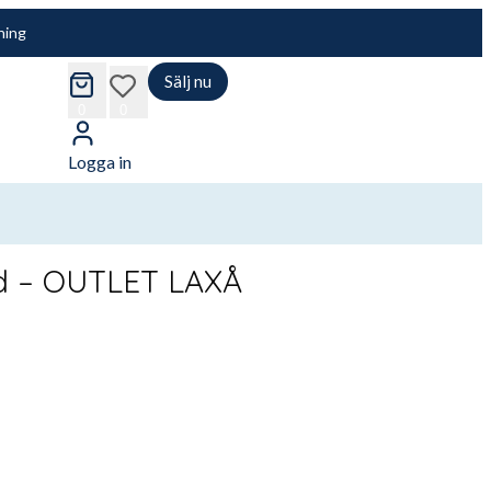
ning
Sälj nu
cart
wishlist
0
0
Logga in
ud – OUTLET LAXÅ