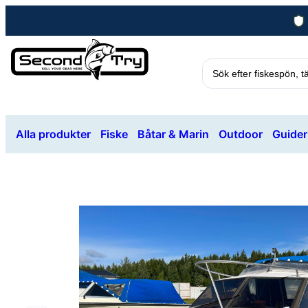
Alla produkter
Fiske
Båtar & Marin
Outdoor
Guider