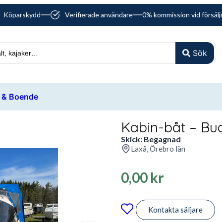
Köparskydd
Verifierade användare
0% kommission vid försälj
Sök
 & Boende
Kabin-båt – B
Skick: Begagnad
Laxå, Örebro län
0,00
kr
Kontakta säljare