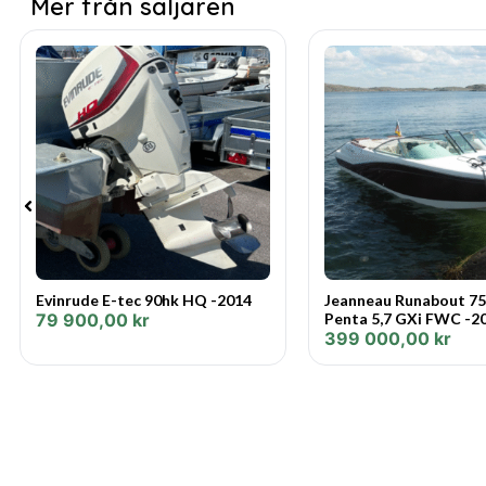
Mer från säljaren
Evinrude E-tec 90hk HQ -2014
Jeanneau Runabout 75
79 900,00
kr
Penta 5,7 GXi FWC -2
399 000,00
kr