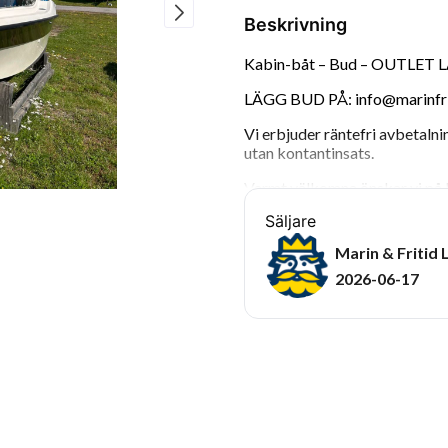
Beskrivning
Kabin-båt – Bud – OUTLET 
LÄGG BUD PÅ: info@marinfrit
Vi erbjuder räntefri avbetalni
utan kontantinsats.
Varmt välkomna önskar vi på M
Säljare
Marin & Fritid 
2026-06-17