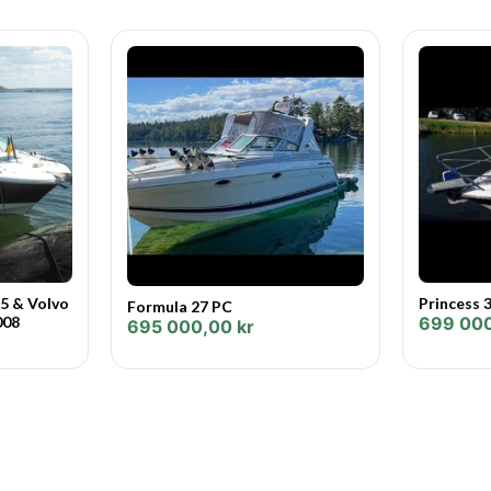
5 & Volvo
Princess 
Formula 27 PC
008
699 00
695 000,00
kr