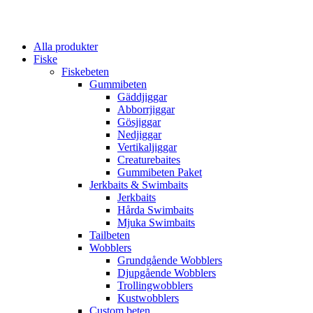
Alla produkter
Fiske
Fiskebeten
Gummibeten
Gäddjiggar
Abborrjiggar
Gösjiggar
Nedjiggar
Vertikaljiggar
Creaturebaites
Gummibeten Paket
Jerkbaits & Swimbaits
Jerkbaits
Hårda Swimbaits
Mjuka Swimbaits
Tailbeten
Wobblers
Grundgående Wobblers
Djupgående Wobblers
Trollingwobblers
Kustwobblers
Custom beten