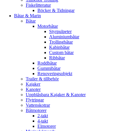
Fiskelitteratur
Böcker & Tidningar
Båtar & Marin
Båtar
Motorbåtar
Styrpulpeter
Aluminiumbåtar
Trollingbåtar
Kabinbåtar
Custom båtar
Ribbåtar
Roddbåtar
Gummibåtar
Renoveringsobjekt
Trailer & tillbehör
Kajaker
Kanoter
Uppblåsbara Kajaker & Kanoter
Flytringar
Vattenskotrar
Båtmotorer
2-takt
4-takt
Elmotorer