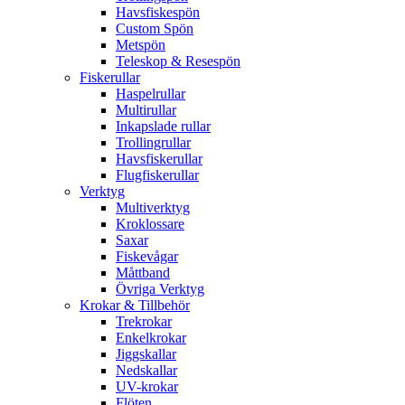
Havsfiskespön
Custom Spön
Metspön
Teleskop & Resespön
Fiskerullar
Haspelrullar
Multirullar
Inkapslade rullar
Trollingrullar
Havsfiskerullar
Flugfiskerullar
Verktyg
Multiverktyg
Kroklossare
Saxar
Fiskevågar
Måttband
Övriga Verktyg
Krokar & Tillbehör
Trekrokar
Enkelkrokar
Jiggskallar
Nedskallar
UV-krokar
Flöten