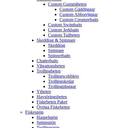
Custom Gummibeten
Custom Gäddjiggar
Custom Abborrjiggar
Custom Creaturebaits
Custom Swimbaits
Custom Jerkbaits
Custom Tailbeten
Skeddrag & Spinnare
Skeddrag
Spinnare
Spinnerbaits
Chatterbaits
Vibrationsbeten
Trollingbeten
Trollingwobblers
Trollingskedar
Trollingpluggar
Ytbeten
Havsöringsbeten
Fiskebeten Paket
Övriga Fiskebeten
Fiskespön
Haspelspön
Spinnspön
Trollingspön