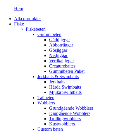
Hem
Alla produkter
Fiske
Fiskebeten
Gummibeten
Gäddjiggar
Abborrjiggar
Gösjiggar
Nedjiggar
Vertikaljiggar
Creaturebaites
Gummibeten Paket
Jerkbaits & Swimbaits
Jerkbaits
Hårda Swimbaits
Mjuka Swimbaits
Tailbeten
Wobblers
Grundgående Wobblers
Djupgående Wobblers
Trollingwobblers
Kustwobblers
Custom beten