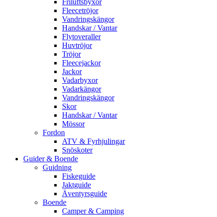
Friluftsbyxor
Fleecetröjor
Vandringskängor
Handskar / Vantar
Flytoveraller
Huvtröjor
Tröjor
Fleecejackor
Jackor
Vadarbyxor
Vadarkängor
Vandringskängor
Skor
Handskar / Vantar
Mössor
Fordon
ATV & Fyrhjulingar
Snöskoter
Guider & Boende
Guidning
Fiskeguide
Jaktguide
Äventyrsguide
Boende
Camper & Camping