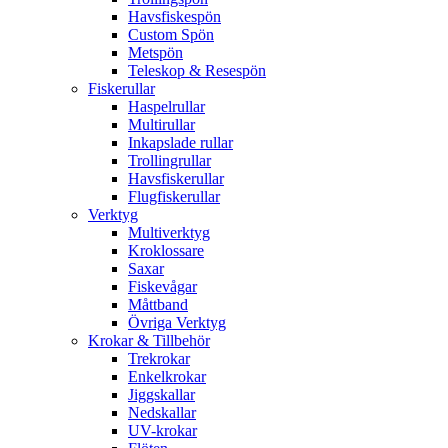
Havsfiskespön
Custom Spön
Metspön
Teleskop & Resespön
Fiskerullar
Haspelrullar
Multirullar
Inkapslade rullar
Trollingrullar
Havsfiskerullar
Flugfiskerullar
Verktyg
Multiverktyg
Kroklossare
Saxar
Fiskevågar
Måttband
Övriga Verktyg
Krokar & Tillbehör
Trekrokar
Enkelkrokar
Jiggskallar
Nedskallar
UV-krokar