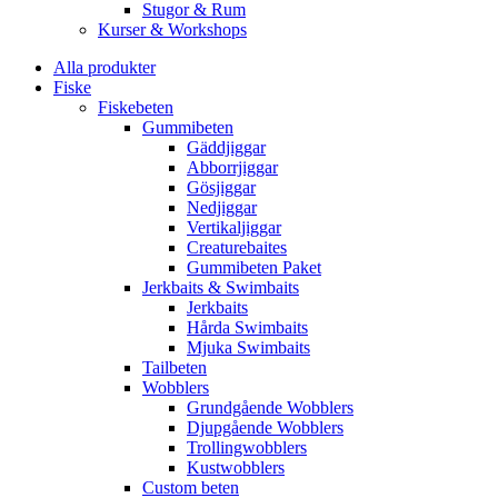
Stugor & Rum
Kurser & Workshops
Alla produkter
Fiske
Fiskebeten
Gummibeten
Gäddjiggar
Abborrjiggar
Gösjiggar
Nedjiggar
Vertikaljiggar
Creaturebaites
Gummibeten Paket
Jerkbaits & Swimbaits
Jerkbaits
Hårda Swimbaits
Mjuka Swimbaits
Tailbeten
Wobblers
Grundgående Wobblers
Djupgående Wobblers
Trollingwobblers
Kustwobblers
Custom beten