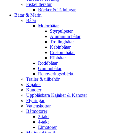
Fiskelitteratur
Böcker & Tidningar
Båtar & Marin
Båtar
Motorbåtar
Styrpulpeter
Aluminiumbåtar
Trollingbåtar
Kabinbåtar
Custom båtar
Ribbåtar
Roddbåtar
Gummibåtar
Renoveringsobjekt
Trailer & tillbehör
Kajaker
Kanoter
Uppblåsbara Kajaker & Kanoter
Flytringar
Vattenskotrar
Båtmotorer
2-takt
4-takt
Elmotorer
Marinelektronik