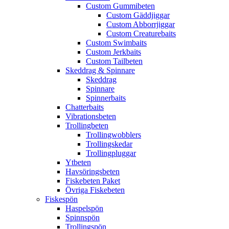
Custom Gummibeten
Custom Gäddjiggar
Custom Abborrjiggar
Custom Creaturebaits
Custom Swimbaits
Custom Jerkbaits
Custom Tailbeten
Skeddrag & Spinnare
Skeddrag
Spinnare
Spinnerbaits
Chatterbaits
Vibrationsbeten
Trollingbeten
Trollingwobblers
Trollingskedar
Trollingpluggar
Ytbeten
Havsöringsbeten
Fiskebeten Paket
Övriga Fiskebeten
Fiskespön
Haspelspön
Spinnspön
Trollingspön