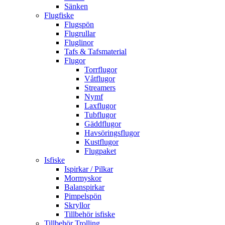
Sänken
Flugfiske
Flugspön
Flugrullar
Fluglinor
Tafs & Tafsmaterial
Flugor
Torrflugor
Våtflugor
Streamers
Nymf
Laxflugor
Tubflugor
Gäddflugor
Havsöringsflugor
Kustflugor
Flugpaket
Isfiske
Ispirkar / Pilkar
Mormyskor
Balanspirkar
Pimpelspön
Skryllor
Tillbehör isfiske
Tillbehör Trolling