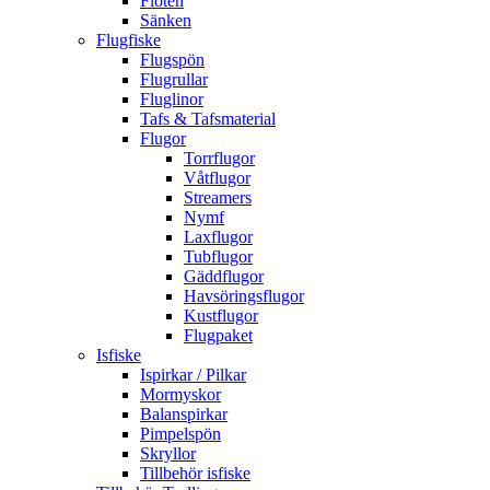
Flöten
Sänken
Flugfiske
Flugspön
Flugrullar
Fluglinor
Tafs & Tafsmaterial
Flugor
Torrflugor
Våtflugor
Streamers
Nymf
Laxflugor
Tubflugor
Gäddflugor
Havsöringsflugor
Kustflugor
Flugpaket
Isfiske
Ispirkar / Pilkar
Mormyskor
Balanspirkar
Pimpelspön
Skryllor
Tillbehör isfiske