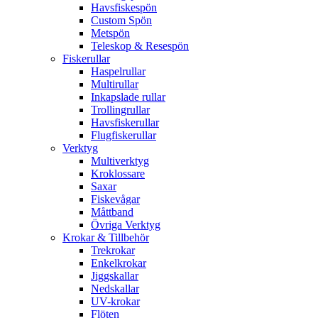
Havsfiskespön
Custom Spön
Metspön
Teleskop & Resespön
Fiskerullar
Haspelrullar
Multirullar
Inkapslade rullar
Trollingrullar
Havsfiskerullar
Flugfiskerullar
Verktyg
Multiverktyg
Kroklossare
Saxar
Fiskevågar
Måttband
Övriga Verktyg
Krokar & Tillbehör
Trekrokar
Enkelkrokar
Jiggskallar
Nedskallar
UV-krokar
Flöten