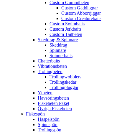
Custom Gummibeten
Custom Gäddjiggar
Custom Abborrjiggar
Custom Creaturebaits
Custom Swimbaits
Custom Jerkbaits
Custom Tailbeten
Skeddrag & Spinnare
Skeddrag
Spinnare
Spinnerbaits
Chatterbaits
Vibrationsbeten
Trollingbeten
Trollingwobblers
Trollingskedar
Trollingpluggar
Ytbeten
Havsöringsbeten
Fiskebeten Paket
Övriga Fiskebeten
Fiskespön
Haspelspön
Spinnspön
Trollingspön