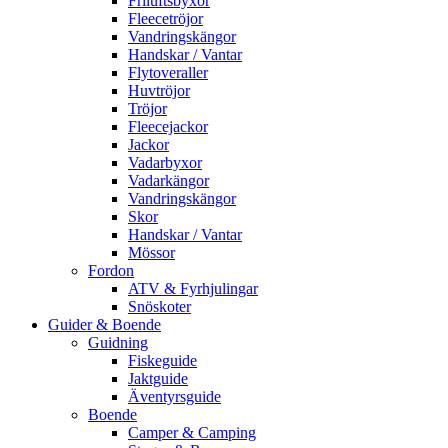
Friluftsbyxor
Fleecetröjor
Vandringskängor
Handskar / Vantar
Flytoveraller
Huvtröjor
Tröjor
Fleecejackor
Jackor
Vadarbyxor
Vadarkängor
Vandringskängor
Skor
Handskar / Vantar
Mössor
Fordon
ATV & Fyrhjulingar
Snöskoter
Guider & Boende
Guidning
Fiskeguide
Jaktguide
Äventyrsguide
Boende
Camper & Camping