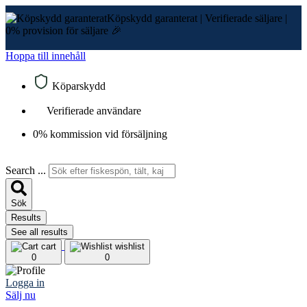
Köpskydd garanterat
|
Verifierade säljare
|
0% provision för säljare 🎉
Hoppa till innehåll
Köparskydd
Verifierade användare
0% kommission vid försäljning
Search ...
Sök
Results
See all results
cart
wishlist
0
0
Logga in
Sälj nu