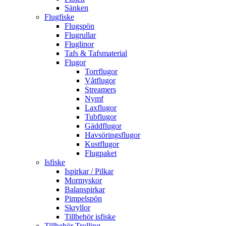
Sänken
Flugfiske
Flugspön
Flugrullar
Fluglinor
Tafs & Tafsmaterial
Flugor
Torrflugor
Våtflugor
Streamers
Nymf
Laxflugor
Tubflugor
Gäddflugor
Havsöringsflugor
Kustflugor
Flugpaket
Isfiske
Ispirkar / Pilkar
Mormyskor
Balanspirkar
Pimpelspön
Skryllor
Tillbehör isfiske
Tillbehör Trolling