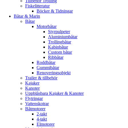
Tillbehör Trolling
Fiskelitteratur
Böcker & Tidningar
Båtar & Marin
Båtar
Motorbåtar
Styrpulpeter
Aluminiumbåtar
Trollingbåtar
Kabinbåtar
Custom båtar
Ribbåtar
Roddbåtar
Gummibåtar
Renoveringsobjekt
Trailer & tillbehör
Kajaker
Kanoter
Uppblåsbara Kajaker & Kanoter
Flytringar
Vattenskotrar
Båtmotorer
2-takt
4-takt
Elmotorer