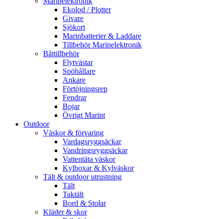
Marinelektronik
Ekolod / Plotter
Givare
Sjökort
Marinbatterier & Laddare
Tillbehör Marinelektronik
Båttillbehör
Flytvästar
Spöhållare
Ankare
Förtöjningsrep
Fendrar
Bojar
Övrigt Marint
Outdoor
Väskor & förvaring
Vardagsryggsäckar
Vandringsryggsäckar
Vattentäta väskor
Kylboxar & Kylväskor
Tält & outdoor utrustning
Tält
Taktält
Bord & Stolar
Kläder & skor