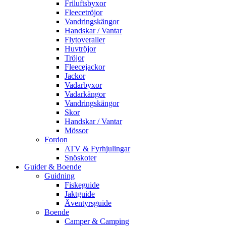
Friluftsbyxor
Fleecetröjor
Vandringskängor
Handskar / Vantar
Flytoveraller
Huvtröjor
Tröjor
Fleecejackor
Jackor
Vadarbyxor
Vadarkängor
Vandringskängor
Skor
Handskar / Vantar
Mössor
Fordon
ATV & Fyrhjulingar
Snöskoter
Guider & Boende
Guidning
Fiskeguide
Jaktguide
Äventyrsguide
Boende
Camper & Camping