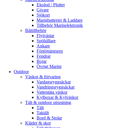
Ekolod / Plotter
Givare
Sjökort
Marinbatterier & Laddare
Tillbehör Marinelektronik
Båttillbehör
Flytvästar
Spöhållare
Ankare
Förtöjningsrep
Fendrar
Bojar
Övrigt Marint
Outdoor
Väskor & förvaring
Vardagsryggsäckar
Vandringsryggsäckar
Vattentäta väskor
Kylboxar & Kylväskor
Tält & outdoor utrustning
Tält
Taktält
Bord & Stolar
Kläder & skor