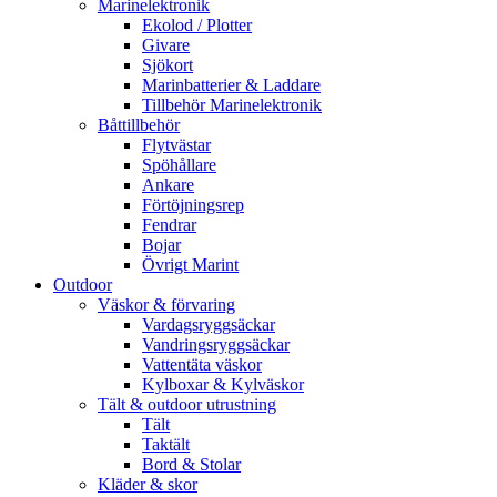
Marinelektronik
Ekolod / Plotter
Givare
Sjökort
Marinbatterier & Laddare
Tillbehör Marinelektronik
Båttillbehör
Flytvästar
Spöhållare
Ankare
Förtöjningsrep
Fendrar
Bojar
Övrigt Marint
Outdoor
Väskor & förvaring
Vardagsryggsäckar
Vandringsryggsäckar
Vattentäta väskor
Kylboxar & Kylväskor
Tält & outdoor utrustning
Tält
Taktält
Bord & Stolar
Kläder & skor