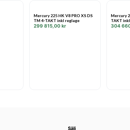
surfacing höghastighetsapplik
ikon med cirkulära pilar
Mercury 225 HK V8 PRO XS DS
Mercury 2
TM 4-TAKT inkl reglage
TAKT inkl
Adaptiv farthållare (ASC)
299 815,00
kr
304 66
Adaptiv farthållare bibehåller 
förhållanden utan justeringar 
Prestandajusterat avgassyst
Avgastonen har finjusterats fö
omisskännlig på vattnet men 
Transient Spark Technology
Transient Spark Technology ju
Denna subtila, automatiska f
hålslag och acceleration.
Extra laddningskraft
En kraftfull generator ger en
ampere vid fullgas. Idle Char
Sälj
tomgångsvarvtalet för att öka