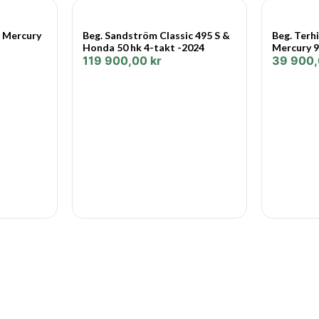
• Bränslesystem: Elektronisk 
& Mercury
Beg. Sandström Classic 495 S &
Beg. Terhi
• Trimsystem: Power trim & ti
Honda 50 hk 4-takt -2024
Mercury 9
119 900,00
kr
39 900
• Styrning: Hydraulisk/Big Til
• Torque Master-växelhus (
GLÖM INTE KÖPA TILL MO
Mercury 300 HK V8 PRO XS 
Fyrtaktsmotor ProXS med elek
Mercury Pro XS-utombordare ä
prestanda – sportfiskare som
och motorbåtare som helt enke
extraherar varje uns prestanda 
Intuitiva, nyskapande funktio
TorqueMaster växelhus
Det lätta TorqueMaster-växelh
utväxlingsförhållande på 1,75