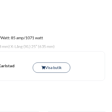
/Watt: 85 amp/1071 watt
08 mm) X-Lång (XL) 25″ (635 mm)
Karlstad
Visa butik
M Digital Induktiv