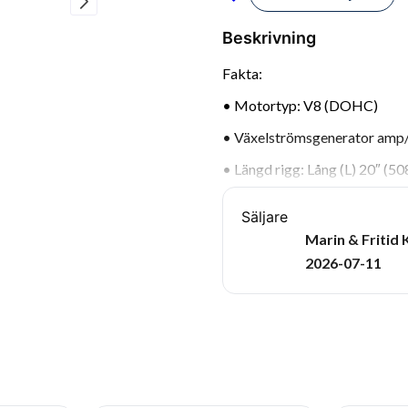
Beskrivning
Fakta:
• Motortyp: V8 (DOHC)
• Växelströmsgenerator amp
• Längd rigg: Lång (L) 20″ (5
• Vikt: 238 kg (torrvikt)
Säljare
• Hästkrafter: 300
Marin & Fritid 
2026-07-11
• Max RPM: 5600-6200
• Utväxling: 1.75.1
• Cylindervolym: 4.6L
• Startsystem: Elektrisk start
• Tändsystem: SmartCraft PC