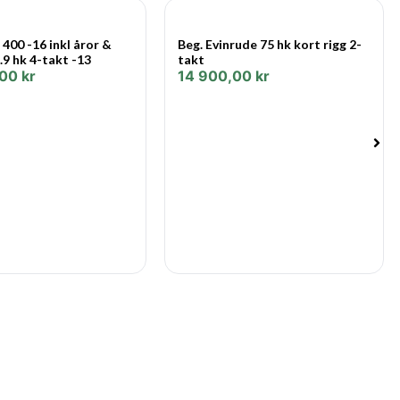
insprutning (EFI)
 400 -16 inkl åror &
Beg. Evinrude 75 hk kort rigg 2-
lt
.9 hk 4-takt -13
takt
,00
kr
14 900,00
kr
ler
TM)
TOROLJA.
DS TM 4-TAKT inkl reglage
trisk gas & växel
r konstruerade för de båtförare som kräver ultimat
 tävlar på de mycket konkurrenskraftiga turneringslederna
lt vill ha fart och acceleration. Exklusiva komponenter
från varje Pro XS-modell så att du kan köra så hårt du vill.
ner
uset (finns på utvalda V8-modeller) har ett
:1 och en robust 1,25-tums kardanaxel designad för semi-