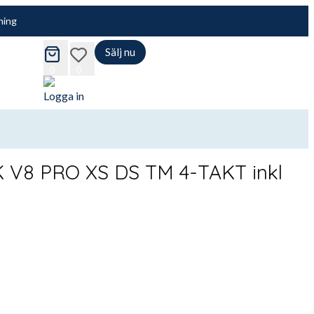
ning
Sälj nu
cart
wishlist
0
0
Logga in
 V8 PRO XS DS TM 4-TAKT inkl