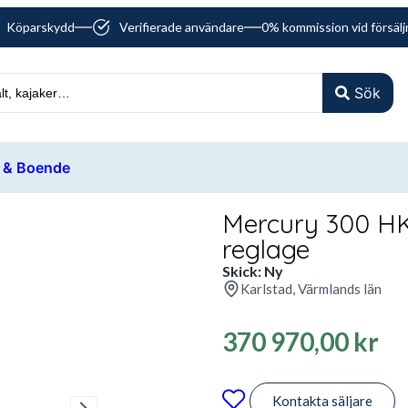
Köparskydd
Verifierade användare
0% kommission vid försälj
Sök
 & Boende
Mercury 300 HK
reglage
Skick: Ny
Karlstad, Värmlands län
370 970,00
kr
Kontakta säljare