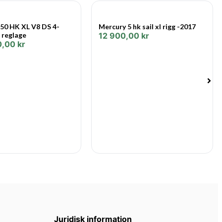
ationer.
50 HK XL V8 DS 4-
Mercury 5 hk sail xl rigg -2017
 reglage
12 900,00
kr
0,00
kr
ett önskat varvtal oavsett förändringar i last eller
av gasreglagets läge – unikt för utombordarindustrin.
em
r att ge en prestandainspirerad ljudkvalitet som är
ändå tystare än konkurrerande motorer med hög effekt.
sterar elektroniskt tändningstiden för motorn efter behov.
örändring producerar ytterligare vridmoment för snabbare
 nettoladdningseffekt på 20 ampere vid tomgång och 85
ge-batterihanteringsteknik ökar automatiskt
Juridisk information
 generatoreffekten och ladda låga batterier.