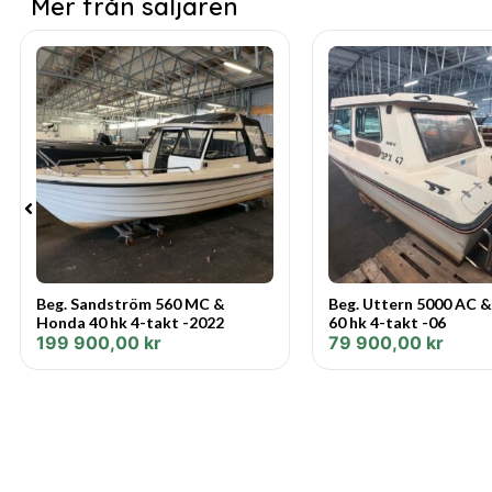
Mer från säljaren
Beg. Sandström 560 MC &
Beg. Uttern 5000 AC 
Honda 40 hk 4-takt -2022
60 hk 4-takt -06
199 900,00
kr
79 900,00
kr