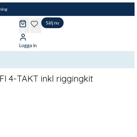
ning
Sälj nu
cart
wishlist
0
0
Logga in
I 4-TAKT inkl riggingkit