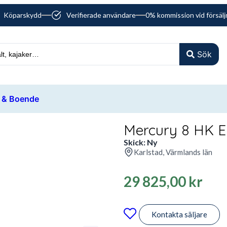
Köparskydd
Verifierade användare
0% kommission vid försälj
Sök
 & Boende
Mercury 8 HK EF
Skick: Ny
Karlstad, Värmlands län
29 825,00
kr
Kontakta säljare