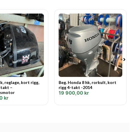
 att leverera den typ av effekt, dragkraft och kontroll som
e drivkraft, särskilt vid låga hastigheter. Större växelhus
nder turbulent vatten, för bättre prestanda. En låg 2.42:1-
manöverförmåga som stora laster kräver. Oversized
ensionerad design förhindrar att luft dras in i propellern
xklusiva Mercury multifunktionsrorkulten som lägger
k, reglage, kort rigg,
Beg. Honda 8 hk, rorkult, kort
 gasökning vid låg hastighet för optimalt trollingfiske)
-takt –
rigg 4-takt -2014
lsmotor
19 900,00
kr
00
kr