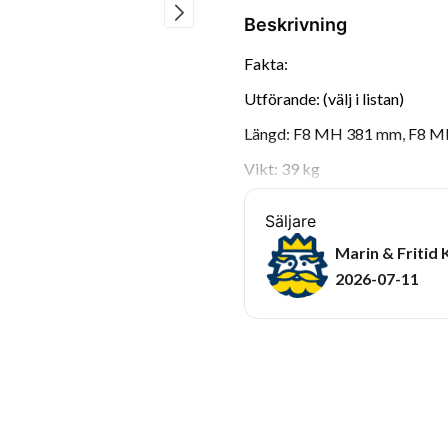
Beskrivning
Fakta:
Utförande: (välj i listan)
Längd: F8 MH 381 mm, F8 
Vikt: 39 kg
Effekt: 8 hk
Säljare
Maxvarv: 5000 – 6000 RPM
Marin & Fritid 
Startsystem: (Välj i listan)
2026-07-11
Bränsletank: 12 liter
Cylindrar: 2
Cylindervolym: 208 cc
Oljemängd: 0,80 l