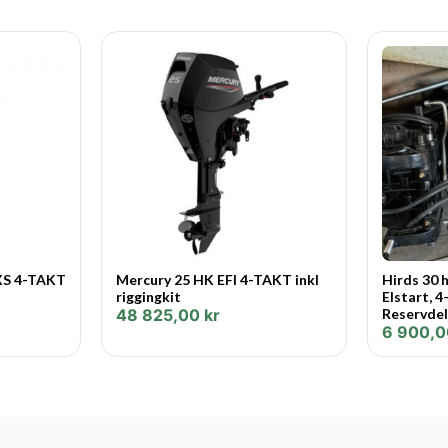
och tillverkades speciellt för
bredare, tyngre båtar kräver.
20 % större propeller ger bättr
placerar propellern djupare, u
utväxling ger dragkraft och 
Antiventilation Plate. Överdim
vilket ökar effektiviteten.
Makten i dina egna Händer.
Rorkultsmodellerna har den e
skiftningen
XS 4-TAKT
Mercury 25 HK EFI 4-TAKT inkl
Hirds 30 h
gasregleringen (med förbättrad
riggingkit
Elstart, 4
48 825,00
kr
Reservde
att stanna
6 900,
lutningen
styrningen
i dina egna händer.