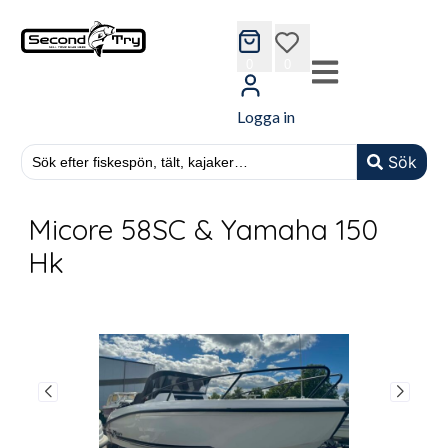
cart
wishlist
0
0
Logga in
Sök
Micore 58SC & Yamaha 150
Hk