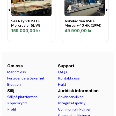
Sea Ray 210 SD +
Askeladden 450 +
Mercrusier 5L V8
Mercury 40 HK (1994)
159 000,00
kr
49 900,00
kr
Om oss
Support
Mer om oss
FAQs
Förtroende & Säkerhet
Kontakta oss
Bloggen
Frakt
Sälj
Juridisk information
Sälj på plattformen
Användarvillkor
Köparskydd
Integritetspolicy
Profil
Community riktlinjer
Cookie-inställningar