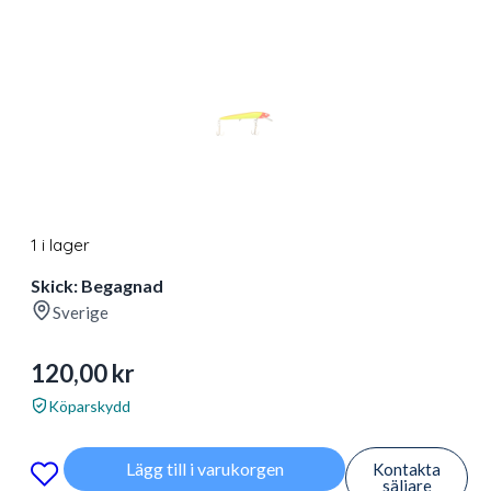
1 i lager
Skick: Begagnad
Sverige
120,00
kr
Köparskydd
Lägg till i varukorgen
Kontakta
säljare