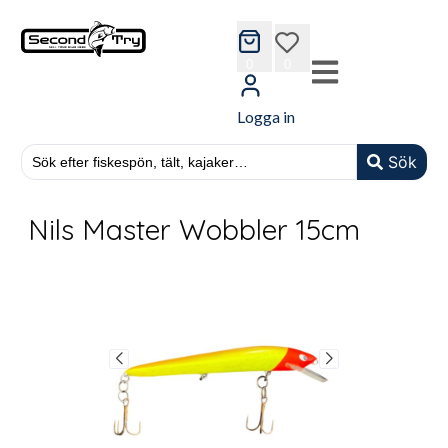
cart
wishlist
0
0
Logga in
Sök
Nils Master Wobbler 15cm