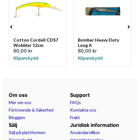
Cotton Cordell CDS7
Bomber Heavy Duty
Wobbler 12cm
Long A
80,00
kr
80,00
kr
Köparskydd
Köparskydd
Om oss
Support
Mer om oss
FAQs
Förtroende & Säkerhet
Kontakta oss
Bloggen
Frakt
Sälj
Juridisk information
Sälj på plattformen
Användarvillkor
Köparskydd
Integritetspolicy