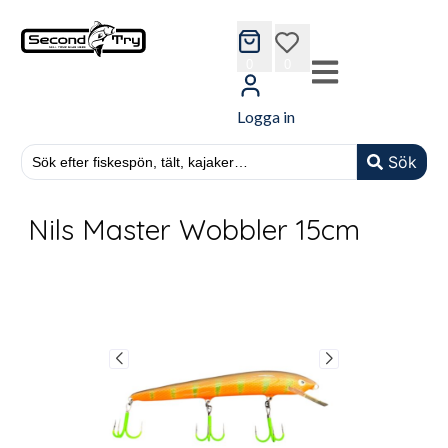
cart
wishlist
0
0
Logga in
Sök
Nils Master Wobbler 15cm