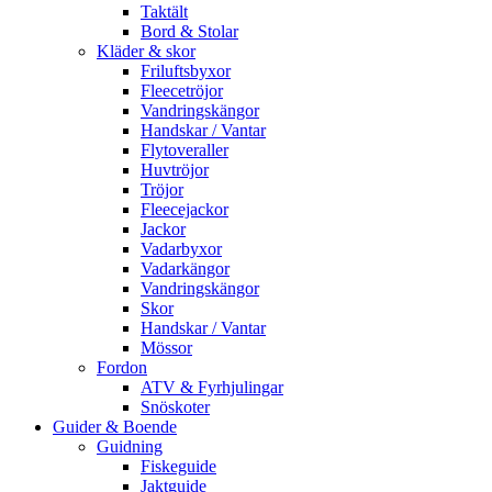
Taktält
Bord & Stolar
Kläder & skor
Friluftsbyxor
Fleecetröjor
Vandringskängor
Handskar / Vantar
Flytoveraller
Huvtröjor
Tröjor
Fleecejackor
Jackor
Vadarbyxor
Vadarkängor
Vandringskängor
Skor
Handskar / Vantar
Mössor
Fordon
ATV & Fyrhjulingar
Snöskoter
Guider & Boende
Guidning
Fiskeguide
Jaktguide