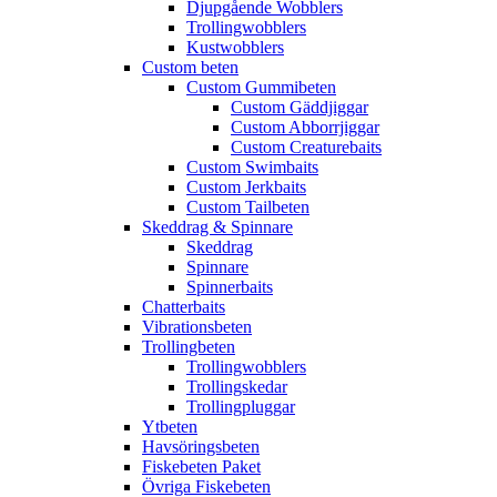
Djupgående Wobblers
Trollingwobblers
Kustwobblers
Custom beten
Custom Gummibeten
Custom Gäddjiggar
Custom Abborrjiggar
Custom Creaturebaits
Custom Swimbaits
Custom Jerkbaits
Custom Tailbeten
Skeddrag & Spinnare
Skeddrag
Spinnare
Spinnerbaits
Chatterbaits
Vibrationsbeten
Trollingbeten
Trollingwobblers
Trollingskedar
Trollingpluggar
Ytbeten
Havsöringsbeten
Fiskebeten Paket
Övriga Fiskebeten