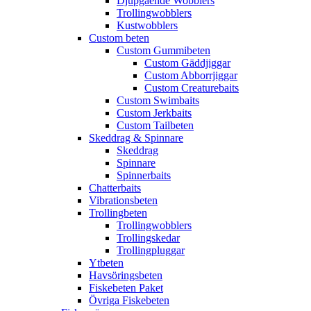
Djupgående Wobblers
Trollingwobblers
Kustwobblers
Custom beten
Custom Gummibeten
Custom Gäddjiggar
Custom Abborrjiggar
Custom Creaturebaits
Custom Swimbaits
Custom Jerkbaits
Custom Tailbeten
Skeddrag & Spinnare
Skeddrag
Spinnare
Spinnerbaits
Chatterbaits
Vibrationsbeten
Trollingbeten
Trollingwobblers
Trollingskedar
Trollingpluggar
Ytbeten
Havsöringsbeten
Fiskebeten Paket
Övriga Fiskebeten