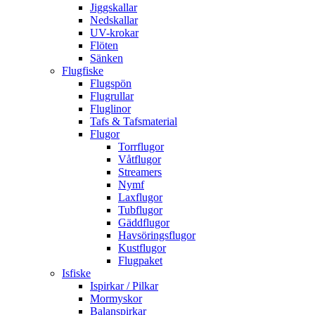
Jiggskallar
Nedskallar
UV-krokar
Flöten
Sänken
Flugfiske
Flugspön
Flugrullar
Fluglinor
Tafs & Tafsmaterial
Flugor
Torrflugor
Våtflugor
Streamers
Nymf
Laxflugor
Tubflugor
Gäddflugor
Havsöringsflugor
Kustflugor
Flugpaket
Isfiske
Ispirkar / Pilkar
Mormyskor
Balanspirkar