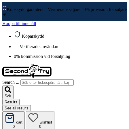
Köpskydd garanterat
|
Verifierade säljare
|
0% provision för säljare
🎉
Hoppa till innehåll
Köparskydd
Verifierade användare
0% kommission vid försäljning
Search ...
Sök
Results
See all results
cart
wishlist
0
0