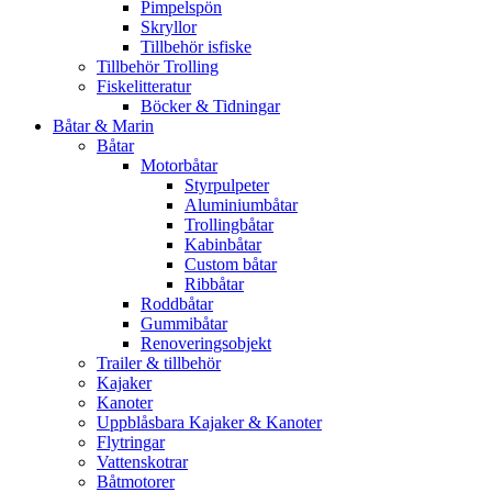
Pimpelspön
Skryllor
Tillbehör isfiske
Tillbehör Trolling
Fiskelitteratur
Böcker & Tidningar
Båtar & Marin
Båtar
Motorbåtar
Styrpulpeter
Aluminiumbåtar
Trollingbåtar
Kabinbåtar
Custom båtar
Ribbåtar
Roddbåtar
Gummibåtar
Renoveringsobjekt
Trailer & tillbehör
Kajaker
Kanoter
Uppblåsbara Kajaker & Kanoter
Flytringar
Vattenskotrar
Båtmotorer