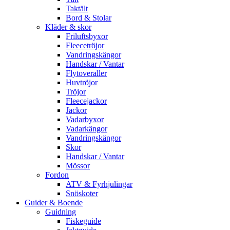
Taktält
Bord & Stolar
Kläder & skor
Friluftsbyxor
Fleecetröjor
Vandringskängor
Handskar / Vantar
Flytoveraller
Huvtröjor
Tröjor
Fleecejackor
Jackor
Vadarbyxor
Vadarkängor
Vandringskängor
Skor
Handskar / Vantar
Mössor
Fordon
ATV & Fyrhjulingar
Snöskoter
Guider & Boende
Guidning
Fiskeguide