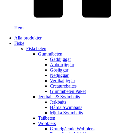
Hem
Alla produkter
Fiske
Fiskebeten
Gummibeten
Gäddjiggar
Abborrjiggar
Gösjiggar
Nedjiggar
Vertikaljiggar
Creaturebaites
Gummibeten Paket
Jerkbaits & Swimbaits
Jerkbaits
Hårda Swimbaits
Mjuka Swimbaits
Tailbeten
Wobblers
Grundgående Wobblers