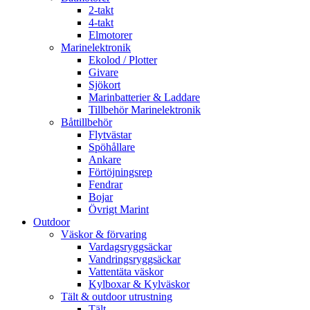
2-takt
4-takt
Elmotorer
Marinelektronik
Ekolod / Plotter
Givare
Sjökort
Marinbatterier & Laddare
Tillbehör Marinelektronik
Båttillbehör
Flytvästar
Spöhållare
Ankare
Förtöjningsrep
Fendrar
Bojar
Övrigt Marint
Outdoor
Väskor & förvaring
Vardagsryggsäckar
Vandringsryggsäckar
Vattentäta väskor
Kylboxar & Kylväskor
Tält & outdoor utrustning
Tält