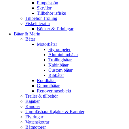
Pimpelspön
Skryllor
Tillbehör isfiske
Tillbehör Trolling
Fiskelitteratur
Böcker & Tidningar
Båtar & Marin
Båtar
Motorbåtar
Styrpulpeter
Aluminiumbåtar
Trollingbåtar
Kabinbåtar
Custom båtar
Ribbåtar
Roddbåtar
Gummibåtar
Renoveringsobjekt
Trailer & tillbehör
Kajaker
Kanoter
Uppblåsbara Kajaker & Kanoter
Flytringar
Vattenskotrar
Båtmotorer