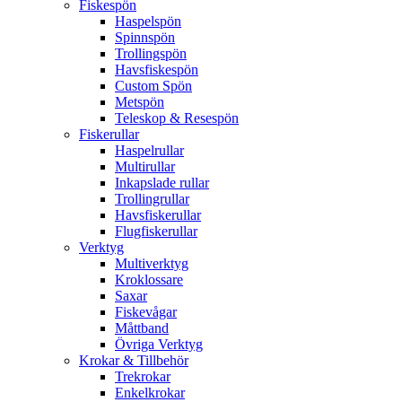
Fiskespön
Haspelspön
Spinnspön
Trollingspön
Havsfiskespön
Custom Spön
Metspön
Teleskop & Resespön
Fiskerullar
Haspelrullar
Multirullar
Inkapslade rullar
Trollingrullar
Havsfiskerullar
Flugfiskerullar
Verktyg
Multiverktyg
Kroklossare
Saxar
Fiskevågar
Måttband
Övriga Verktyg
Krokar & Tillbehör
Trekrokar
Enkelkrokar