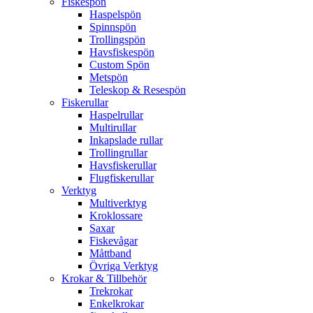
Fiskespön
Haspelspön
Spinnspön
Trollingspön
Havsfiskespön
Custom Spön
Metspön
Teleskop & Resespön
Fiskerullar
Haspelrullar
Multirullar
Inkapslade rullar
Trollingrullar
Havsfiskerullar
Flugfiskerullar
Verktyg
Multiverktyg
Kroklossare
Saxar
Fiskevågar
Måttband
Övriga Verktyg
Krokar & Tillbehör
Trekrokar
Enkelkrokar