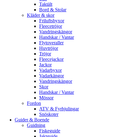
Taktält
Bord & Stolar
Kläder & skor
Friluftsbyxor
Fleecetröjor
Vandringskängor
Handskar / Vantar
Flytoveraller
Huvtröjor
Tröjor
Fleecejackor
Jackor
Vadarbyxor
Vadarkängor
Vandringskängor
Skor
Handskar / Vantar
Mössor
Fordon
ATV & Fyrhjulingar
Snöskoter
Guider & Boende
Guidning
Fiskeguide
Jaktguide