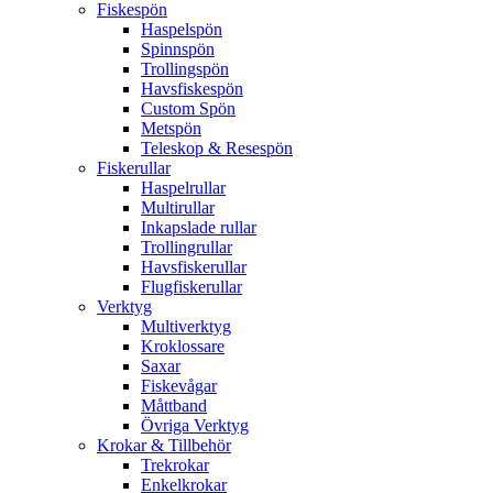
Fiskespön
Haspelspön
Spinnspön
Trollingspön
Havsfiskespön
Custom Spön
Metspön
Teleskop & Resespön
Fiskerullar
Haspelrullar
Multirullar
Inkapslade rullar
Trollingrullar
Havsfiskerullar
Flugfiskerullar
Verktyg
Multiverktyg
Kroklossare
Saxar
Fiskevågar
Måttband
Övriga Verktyg
Krokar & Tillbehör
Trekrokar
Enkelkrokar