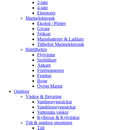
2-takt
4-takt
Elmotorer
Marinelektronik
Ekolod / Plotter
Givare
Sjökort
Marinbatterier & Laddare
Tillbehör Marinelektronik
Båttillbehör
Flytvästar
Spöhållare
Ankare
Förtöjningsrep
Fendrar
Bojar
Övrigt Marint
Outdoor
Väskor & förvaring
Vardagsryggsäckar
Vandringsryggsäckar
Vattentäta väskor
Kylboxar & Kylväskor
Tält & outdoor utrustning
Tält