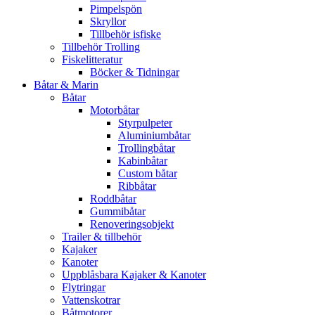
Pimpelspön
Skryllor
Tillbehör isfiske
Tillbehör Trolling
Fiskelitteratur
Böcker & Tidningar
Båtar & Marin
Båtar
Motorbåtar
Styrpulpeter
Aluminiumbåtar
Trollingbåtar
Kabinbåtar
Custom båtar
Ribbåtar
Roddbåtar
Gummibåtar
Renoveringsobjekt
Trailer & tillbehör
Kajaker
Kanoter
Uppblåsbara Kajaker & Kanoter
Flytringar
Vattenskotrar
Båtmotorer