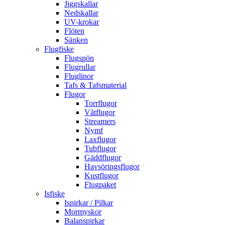
Jiggskallar
Nedskallar
UV-krokar
Flöten
Sänken
Flugfiske
Flugspön
Flugrullar
Fluglinor
Tafs & Tafsmaterial
Flugor
Torrflugor
Våtflugor
Streamers
Nymf
Laxflugor
Tubflugor
Gäddflugor
Havsöringsflugor
Kustflugor
Flugpaket
Isfiske
Ispirkar / Pilkar
Mormyskor
Balanspirkar