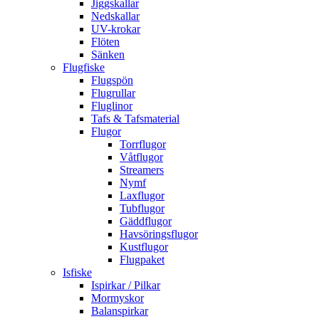
Jiggskallar
Nedskallar
UV-krokar
Flöten
Sänken
Flugfiske
Flugspön
Flugrullar
Fluglinor
Tafs & Tafsmaterial
Flugor
Torrflugor
Våtflugor
Streamers
Nymf
Laxflugor
Tubflugor
Gäddflugor
Havsöringsflugor
Kustflugor
Flugpaket
Isfiske
Ispirkar / Pilkar
Mormyskor
Balanspirkar