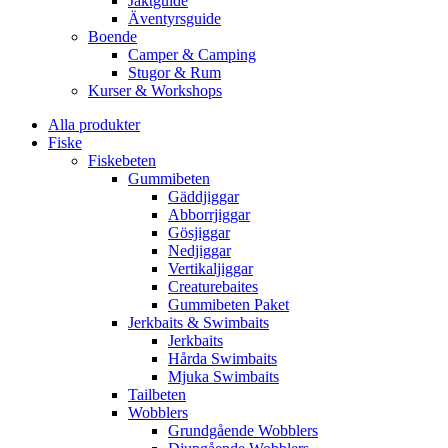
Jaktguide
Äventyrsguide
Boende
Camper & Camping
Stugor & Rum
Kurser & Workshops
Alla produkter
Fiske
Fiskebeten
Gummibeten
Gäddjiggar
Abborrjiggar
Gösjiggar
Nedjiggar
Vertikaljiggar
Creaturebaites
Gummibeten Paket
Jerkbaits & Swimbaits
Jerkbaits
Hårda Swimbaits
Mjuka Swimbaits
Tailbeten
Wobblers
Grundgående Wobblers