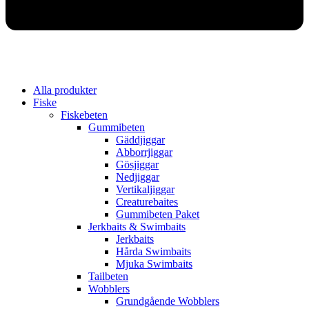
Alla produkter
Fiske
Fiskebeten
Gummibeten
Gäddjiggar
Abborrjiggar
Gösjiggar
Nedjiggar
Vertikaljiggar
Creaturebaites
Gummibeten Paket
Jerkbaits & Swimbaits
Jerkbaits
Hårda Swimbaits
Mjuka Swimbaits
Tailbeten
Wobblers
Grundgående Wobblers