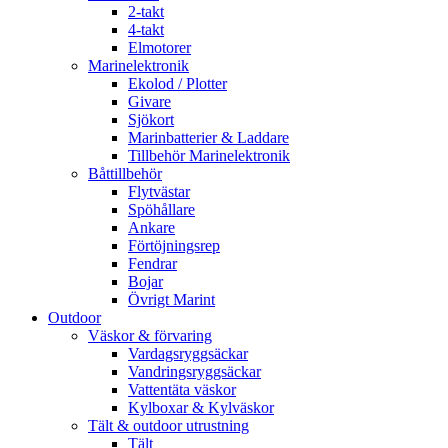
2-takt
4-takt
Elmotorer
Marinelektronik
Ekolod / Plotter
Givare
Sjökort
Marinbatterier & Laddare
Tillbehör Marinelektronik
Båttillbehör
Flytvästar
Spöhållare
Ankare
Förtöjningsrep
Fendrar
Bojar
Övrigt Marint
Outdoor
Väskor & förvaring
Vardagsryggsäckar
Vandringsryggsäckar
Vattentäta väskor
Kylboxar & Kylväskor
Tält & outdoor utrustning
Tält