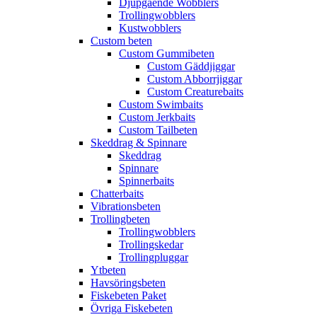
Djupgående Wobblers
Trollingwobblers
Kustwobblers
Custom beten
Custom Gummibeten
Custom Gäddjiggar
Custom Abborrjiggar
Custom Creaturebaits
Custom Swimbaits
Custom Jerkbaits
Custom Tailbeten
Skeddrag & Spinnare
Skeddrag
Spinnare
Spinnerbaits
Chatterbaits
Vibrationsbeten
Trollingbeten
Trollingwobblers
Trollingskedar
Trollingpluggar
Ytbeten
Havsöringsbeten
Fiskebeten Paket
Övriga Fiskebeten