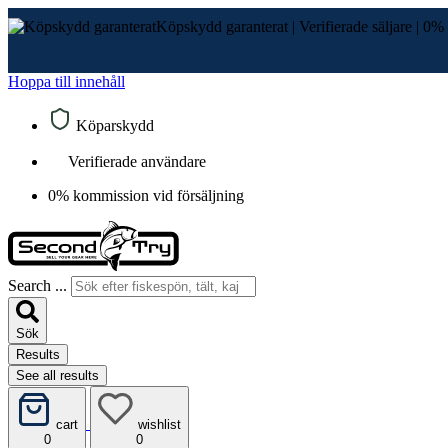
Köpskydd garanterat
|
Verifierade säljare
|
0% 
Hoppa till innehåll
Köparskydd
Verifierade användare
0% kommission vid försäljning
Search ...
Sök
Results
See all results
cart
wishlist
0
0