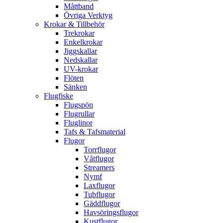
Måttband
Övriga Verktyg
Krokar & Tillbehör
Trekrokar
Enkelkrokar
Jiggskallar
Nedskallar
UV-krokar
Flöten
Sänken
Flugfiske
Flugspön
Flugrullar
Fluglinor
Tafs & Tafsmaterial
Flugor
Torrflugor
Våtflugor
Streamers
Nymf
Laxflugor
Tubflugor
Gäddflugor
Havsöringsflugor
Kustflugor