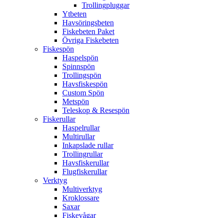
Trollingpluggar
Ytbeten
Havsöringsbeten
Fiskebeten Paket
Övriga Fiskebeten
Fiskespön
Haspelspön
Spinnspön
Trollingspön
Havsfiskespön
Custom Spön
Metspön
Teleskop & Resespön
Fiskerullar
Haspelrullar
Multirullar
Inkapslade rullar
Trollingrullar
Havsfiskerullar
Flugfiskerullar
Verktyg
Multiverktyg
Kroklossare
Saxar
Fiskevågar