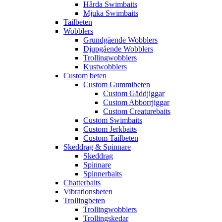
Hårda Swimbaits
Mjuka Swimbaits
Tailbeten
Wobblers
Grundgående Wobblers
Djupgående Wobblers
Trollingwobblers
Kustwobblers
Custom beten
Custom Gummibeten
Custom Gäddjiggar
Custom Abborrjiggar
Custom Creaturebaits
Custom Swimbaits
Custom Jerkbaits
Custom Tailbeten
Skeddrag & Spinnare
Skeddrag
Spinnare
Spinnerbaits
Chatterbaits
Vibrationsbeten
Trollingbeten
Trollingwobblers
Trollingskedar