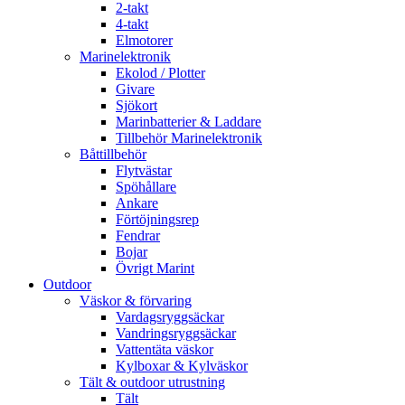
2-takt
4-takt
Elmotorer
Marinelektronik
Ekolod / Plotter
Givare
Sjökort
Marinbatterier & Laddare
Tillbehör Marinelektronik
Båttillbehör
Flytvästar
Spöhållare
Ankare
Förtöjningsrep
Fendrar
Bojar
Övrigt Marint
Outdoor
Väskor & förvaring
Vardagsryggsäckar
Vandringsryggsäckar
Vattentäta väskor
Kylboxar & Kylväskor
Tält & outdoor utrustning
Tält