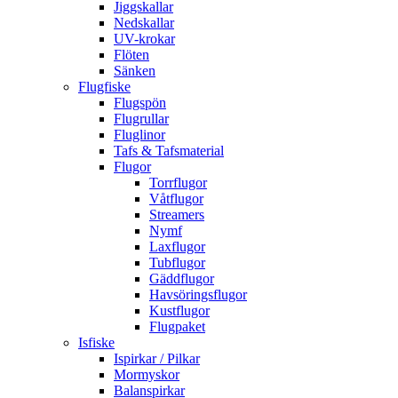
Jiggskallar
Nedskallar
UV-krokar
Flöten
Sänken
Flugfiske
Flugspön
Flugrullar
Fluglinor
Tafs & Tafsmaterial
Flugor
Torrflugor
Våtflugor
Streamers
Nymf
Laxflugor
Tubflugor
Gäddflugor
Havsöringsflugor
Kustflugor
Flugpaket
Isfiske
Ispirkar / Pilkar
Mormyskor
Balanspirkar