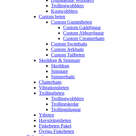
Djupgående Wobblers
Trollingwobblers
Kustwobblers
Custom beten
Custom Gummibeten
Custom Gäddjiggar
Custom Abborrjiggar
Custom Creaturebaits
Custom Swimbaits
Custom Jerkbaits
Custom Tailbeten
Skeddrag & Spinnare
Skeddrag
Spinnare
Spinnerbaits
Chatterbaits
Vibrationsbeten
Trollingbeten
Trollingwobblers
Trollingskedar
Trollingpluggar
Ytbeten
Havsöringsbeten
Fiskebeten Paket
Övriga Fiskebeten