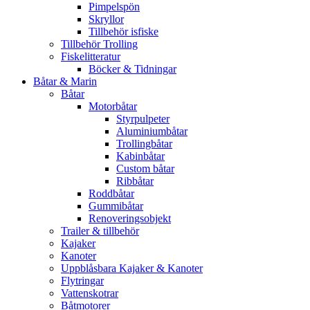
Pimpelspön
Skryllor
Tillbehör isfiske
Tillbehör Trolling
Fiskelitteratur
Böcker & Tidningar
Båtar & Marin
Båtar
Motorbåtar
Styrpulpeter
Aluminiumbåtar
Trollingbåtar
Kabinbåtar
Custom båtar
Ribbåtar
Roddbåtar
Gummibåtar
Renoveringsobjekt
Trailer & tillbehör
Kajaker
Kanoter
Uppblåsbara Kajaker & Kanoter
Flytringar
Vattenskotrar
Båtmotorer