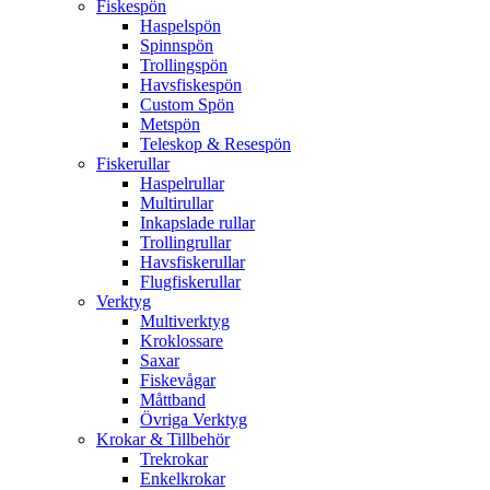
Fiskespön
Haspelspön
Spinnspön
Trollingspön
Havsfiskespön
Custom Spön
Metspön
Teleskop & Resespön
Fiskerullar
Haspelrullar
Multirullar
Inkapslade rullar
Trollingrullar
Havsfiskerullar
Flugfiskerullar
Verktyg
Multiverktyg
Kroklossare
Saxar
Fiskevågar
Måttband
Övriga Verktyg
Krokar & Tillbehör
Trekrokar
Enkelkrokar