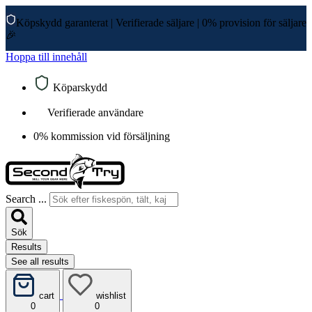
Köpskydd garanterat
|
Verifierade säljare
|
0% provision för säljare
🎉
Hoppa till innehåll
Köparskydd
Verifierade användare
0% kommission vid försäljning
Search ...
Sök
Results
See all results
cart
wishlist
0
0