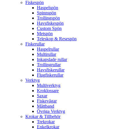
Fiskespön
Haspelspön
Spinnspön
Trollingspön
Havsfiskespön
Custom Spön
Metspön
Teleskop & Resespön
Fiskerullar
Haspelrullar
Multirullar
Inkapslade rullar
Trollingrullar
Havsfiskerullar
Flugfiskerullar
Verktyg
Multiverktyg
Kroklossare
Saxar
Fiskevågar
Måttband
Övriga Verktyg
Krokar & Tillbehör
Trekrokar
Enkelkrokar