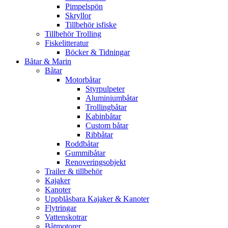
Pimpelspön
Skryllor
Tillbehör isfiske
Tillbehör Trolling
Fiskelitteratur
Böcker & Tidningar
Båtar & Marin
Båtar
Motorbåtar
Styrpulpeter
Aluminiumbåtar
Trollingbåtar
Kabinbåtar
Custom båtar
Ribbåtar
Roddbåtar
Gummibåtar
Renoveringsobjekt
Trailer & tillbehör
Kajaker
Kanoter
Uppblåsbara Kajaker & Kanoter
Flytringar
Vattenskotrar
Båtmotorer