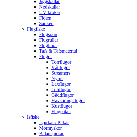
Jiggskallar
Nedskallar
UV-krokar
Flöten
Sänken
Flugfiske
Flugspön
Flugrullar
Fluglinor
Tafs & Tafsmaterial
Flugor
Torrflugor
Våtflugor
Streamers
Nymf
Laxflugor
Tubflugor
Gäddflugor
Havsöringsflugor
Kustflugor
Flugpaket
Isfiske
Ispirkar / Pilkar
Mormyskor
Balanspirkar