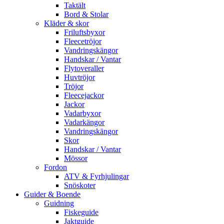
Taktält
Bord & Stolar
Kläder & skor
Friluftsbyxor
Fleecetröjor
Vandringskängor
Handskar / Vantar
Flytoveraller
Huvtröjor
Tröjor
Fleecejackor
Jackor
Vadarbyxor
Vadarkängor
Vandringskängor
Skor
Handskar / Vantar
Mössor
Fordon
ATV & Fyrhjulingar
Snöskoter
Guider & Boende
Guidning
Fiskeguide
Jaktguide