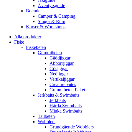
Jaktguide
Äventyrsguide
Boende
Camper & Camping
Stugor & Rum
Kurser & Workshops
Alla produkter
Fiske
Fiskebeten
Gummibeten
Gäddjiggar
Abborrjiggar
Gösjiggar
Nedjiggar
Vertikaljiggar
Creaturebaites
Gummibeten Paket
Jerkbaits & Swimbaits
Jerkbaits
Hårda Swimbaits
Mjuka Swimbaits
Tailbeten
Wobblers
Grundgående Wobblers