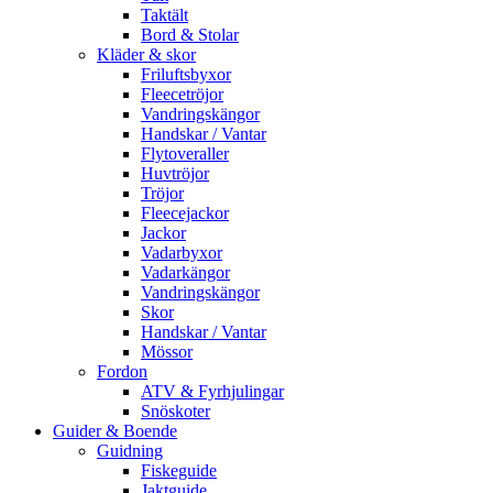
Taktält
Bord & Stolar
Kläder & skor
Friluftsbyxor
Fleecetröjor
Vandringskängor
Handskar / Vantar
Flytoveraller
Huvtröjor
Tröjor
Fleecejackor
Jackor
Vadarbyxor
Vadarkängor
Vandringskängor
Skor
Handskar / Vantar
Mössor
Fordon
ATV & Fyrhjulingar
Snöskoter
Guider & Boende
Guidning
Fiskeguide
Jaktguide