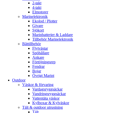
2-takt
4-takt
Elmotorer
Marinelektronik
Ekolod / Plotter
Givare
Sjökort
Marinbatterier & Laddare
Tillbehör Marinelektronik
Båttillbehör
Flytvästar
Spöhållare
Ankare
Förtöjningsrep
Fendrar
Bojar
Övrigt Marint
Outdoor
Väskor & förvaring
Vardagsryggsäckar
Vandringsryggsäckar
Vattentäta väskor
Kylboxar & Kylväskor
Tält & outdoor utrustning
Tält