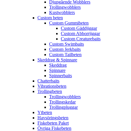
Djupgående Wobblers
Trollingwobblers
Kustwobblers
Custom beten
Custom Gummibeten
Custom Gäddjiggar
Custom Abborrjiggar
Custom Creaturebaits
Custom Swimbaits
Custom Jerkbaits
Custom Tailbeten
Skeddrag & Spinnare
Skeddrag
Spinnare
Spinnerbaits
Chatterbaits
Vibrationsbeten
Trollingbeten
Trollingwobblers
Trollingskedar
Trollingpluggar
Ytbeten
Havsöringsbeten
Fiskebeten Paket
Övriga Fiskebeten