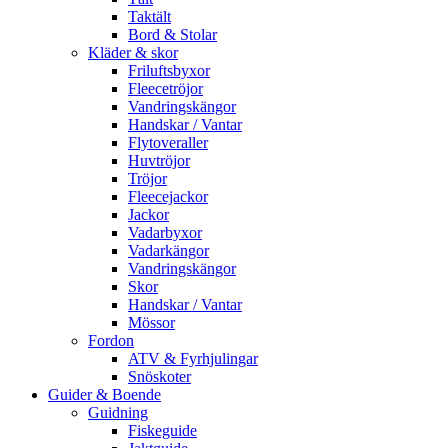
Taktält
Bord & Stolar
Kläder & skor
Friluftsbyxor
Fleecetröjor
Vandringskängor
Handskar / Vantar
Flytoveraller
Huvtröjor
Tröjor
Fleecejackor
Jackor
Vadarbyxor
Vadarkängor
Vandringskängor
Skor
Handskar / Vantar
Mössor
Fordon
ATV & Fyrhjulingar
Snöskoter
Guider & Boende
Guidning
Fiskeguide