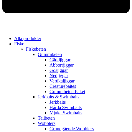
Alla produkter
Fiske
Fiskebeten
Gummibeten
Gäddjiggar
Abborrjiggar
Gösjiggar
Nedjiggar
Vertikaljiggar
Creaturebaites
Gummibeten Paket
Jerkbaits & Swimbaits
Jerkbaits
Hårda Swimbaits
Mjuka Swimbaits
Tailbeten
Wobblers
Grundgående Wobblers