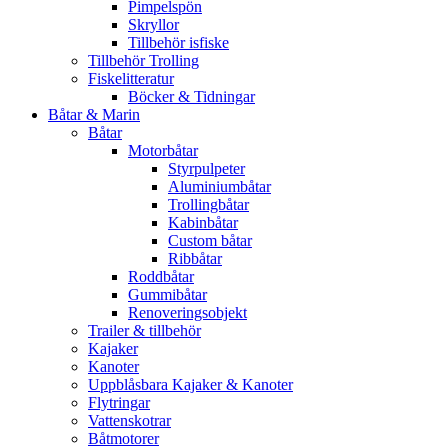
Pimpelspön
Skryllor
Tillbehör isfiske
Tillbehör Trolling
Fiskelitteratur
Böcker & Tidningar
Båtar & Marin
Båtar
Motorbåtar
Styrpulpeter
Aluminiumbåtar
Trollingbåtar
Kabinbåtar
Custom båtar
Ribbåtar
Roddbåtar
Gummibåtar
Renoveringsobjekt
Trailer & tillbehör
Kajaker
Kanoter
Uppblåsbara Kajaker & Kanoter
Flytringar
Vattenskotrar
Båtmotorer