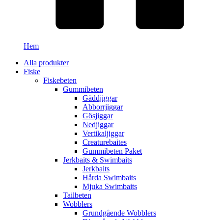
Hem
Alla produkter
Fiske
Fiskebeten
Gummibeten
Gäddjiggar
Abborrjiggar
Gösjiggar
Nedjiggar
Vertikaljiggar
Creaturebaites
Gummibeten Paket
Jerkbaits & Swimbaits
Jerkbaits
Hårda Swimbaits
Mjuka Swimbaits
Tailbeten
Wobblers
Grundgående Wobblers