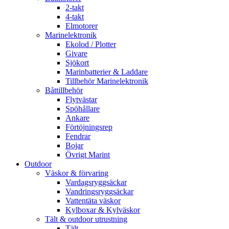
2-takt
4-takt
Elmotorer
Marinelektronik
Ekolod / Plotter
Givare
Sjökort
Marinbatterier & Laddare
Tillbehör Marinelektronik
Båttillbehör
Flytvästar
Spöhållare
Ankare
Förtöjningsrep
Fendrar
Bojar
Övrigt Marint
Outdoor
Väskor & förvaring
Vardagsryggsäckar
Vandringsryggsäckar
Vattentäta väskor
Kylboxar & Kylväskor
Tält & outdoor utrustning
Tält