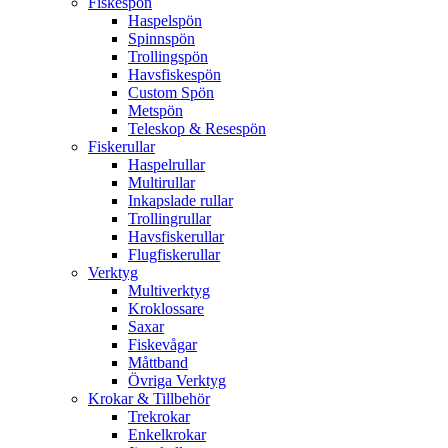
Fiskespön
Haspelspön
Spinnspön
Trollingspön
Havsfiskespön
Custom Spön
Metspön
Teleskop & Resespön
Fiskerullar
Haspelrullar
Multirullar
Inkapslade rullar
Trollingrullar
Havsfiskerullar
Flugfiskerullar
Verktyg
Multiverktyg
Kroklossare
Saxar
Fiskevågar
Måttband
Övriga Verktyg
Krokar & Tillbehör
Trekrokar
Enkelkrokar