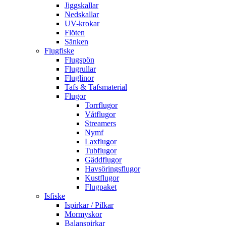
Jiggskallar
Nedskallar
UV-krokar
Flöten
Sänken
Flugfiske
Flugspön
Flugrullar
Fluglinor
Tafs & Tafsmaterial
Flugor
Torrflugor
Våtflugor
Streamers
Nymf
Laxflugor
Tubflugor
Gäddflugor
Havsöringsflugor
Kustflugor
Flugpaket
Isfiske
Ispirkar / Pilkar
Mormyskor
Balanspirkar