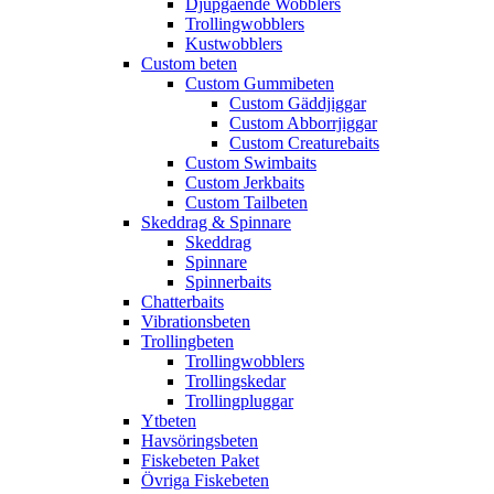
Djupgående Wobblers
Trollingwobblers
Kustwobblers
Custom beten
Custom Gummibeten
Custom Gäddjiggar
Custom Abborrjiggar
Custom Creaturebaits
Custom Swimbaits
Custom Jerkbaits
Custom Tailbeten
Skeddrag & Spinnare
Skeddrag
Spinnare
Spinnerbaits
Chatterbaits
Vibrationsbeten
Trollingbeten
Trollingwobblers
Trollingskedar
Trollingpluggar
Ytbeten
Havsöringsbeten
Fiskebeten Paket
Övriga Fiskebeten