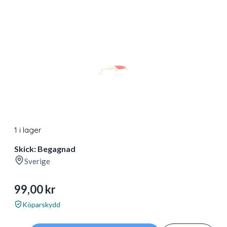
1 i lager
Skick: Begagnad
Sverige
99,00
kr
Köparskydd