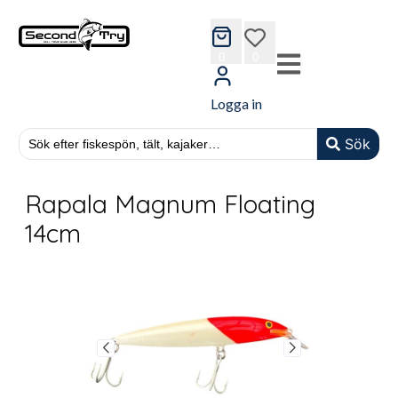
cart
wishlist
0
0
Logga in
Sök
Rapala Magnum Floating
14cm