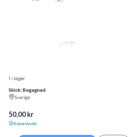
1 i lager
Skick: Begagnad
Sverige
50,00
kr
Köparskydd