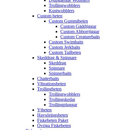
Djupgående Wobblers
Trollingwobblers
Kustwobblers
Custom beten
Custom Gummibeten
Custom Gäddjiggar
Custom Abborrjiggar
Custom Creaturebaits
Custom Swimbaits
Custom Jerkbaits
Custom Tailbeten
Skeddrag & Spinnare
Skeddrag
Spinnare
Spinnerbaits
Chatterbaits
Vibrationsbeten
Trollingbeten
Trollingwobblers
Trollingskedar
Trollingpluggar
Ytbeten
Havsöringsbeten
Fiskebeten Paket
Övriga Fiskebeten