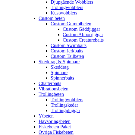
Djupgående Wobblers
Trollingwobblers
Kustwobblers
Custom beten
Custom Gummibeten
Custom Gäddjiggar
Custom Abborrjiggar
Custom Creaturebaits
Custom Swimbaits
Custom Jerkbaits
Custom Tailbeten
Skeddrag & Spinnare
Skeddrag
Spinnare
Spinnerbaits
Chatterbaits
Vibrationsbeten
Trollingbeten
Trollingwobblers
Trollingskedar
Trollingpluggar
Ytbeten
Havsöringsbeten
Fiskebeten Paket
Övriga Fiskebeten