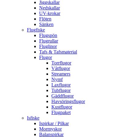
Jiggskallar
Nedskallar
UV-krokar
Flöten
Sänken
Flugfiske
Flugspön
Flugrullar
Fluglinor
Tafs & Tafsmaterial
Flugor
Torrflugor
Våtflugor
Streamers
Nymf
Laxflugor
Tubflugor
Gäddflugor
Havsöringsflugor
Kustflugor
Flugpaket
Isfiske
Ispirkar / Pilkar
Mormyskor
Balanspirkar