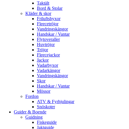
Taktält
Bord & Stolar
Kläder & skor
Friluftsbyxor
Fleecetröjor
Vandringskängor
Handskar / Vantar
Flytoveraller
Huvtröjor
Tröjor
Fleecejackor
Jackor
Vadarbyxor
Vadarkängor
Vandringskängor
Skor
Handskar / Vantar
Mössor
Fordon
ATV & Fyrhjulingar
Snöskoter
Guider & Boende
Guidning
Fiskeguide
Jaktguide