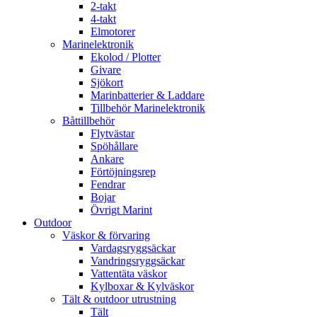
2-takt
4-takt
Elmotorer
Marinelektronik
Ekolod / Plotter
Givare
Sjökort
Marinbatterier & Laddare
Tillbehör Marinelektronik
Båttillbehör
Flytvästar
Spöhållare
Ankare
Förtöjningsrep
Fendrar
Bojar
Övrigt Marint
Outdoor
Väskor & förvaring
Vardagsryggsäckar
Vandringsryggsäckar
Vattentäta väskor
Kylboxar & Kylväskor
Tält & outdoor utrustning
Tält