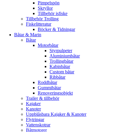
Pimpelspön
Skryllor
Tillbehör isfiske
Tillbehör Trolling
Fiskelitteratur
Böcker & Tidningar
Båtar & Marin
Båtar
Motorbåtar
Styrpulpeter
Aluminiumbåtar
Trollingbåtar
Kabinbåtar
Custom båtar
Ribbåtar
Roddbåtar
Gummibåtar
Renoveringsobjekt
Trailer & tillbehör
Kajaker
Kanoter
Uppblåsbara Kajaker & Kanoter
Flytringar
Vattenskotrar
Båtmotorer