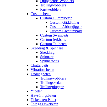
Djupgående Wobblers
Trollingwobblers
Kustwobblers
Custom beten
Custom Gummibeten
Custom Gäddjiggar
Custom Abborrjiggar
Custom Creaturebaits
Custom Swimbaits
Custom Jerkbaits
Custom Tailbeten
Skeddrag & Spinnare
Skeddrag
Spinnare
Spinnerbaits
Chatterbaits
Vibrationsbeten
Trollingbeten
Trollingwobblers
Trollingskedar
Trollingpluggar
Ytbeten
Havsöringsbeten
Fiskebeten Paket
Övriga Fiskebeten