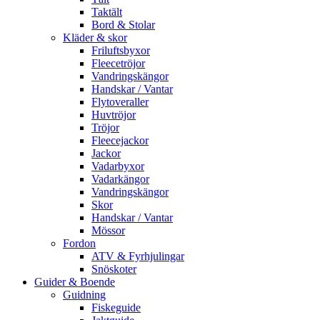
Taktält
Bord & Stolar
Kläder & skor
Friluftsbyxor
Fleecetröjor
Vandringskängor
Handskar / Vantar
Flytoveraller
Huvtröjor
Tröjor
Fleecejackor
Jackor
Vadarbyxor
Vadarkängor
Vandringskängor
Skor
Handskar / Vantar
Mössor
Fordon
ATV & Fyrhjulingar
Snöskoter
Guider & Boende
Guidning
Fiskeguide