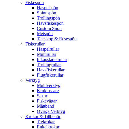
Fiskespön
Haspelspön
Spinnspön
Trollingspön
Havsfiskespön
Custom Spön
Metspön
Teleskop & Resespön
Fiskerullar
Haspelrullar
Multirullar
Inkapslade rullar
Trollingrullar
Havsfiskerullar
Flugfiskerullar
Verktyg
Multiverktyg
Kroklossare
Saxar
Fiskevågar
Måttband
Övriga Verktyg
Krokar & Tillbehör
Trekrokar
Enkelkrokar