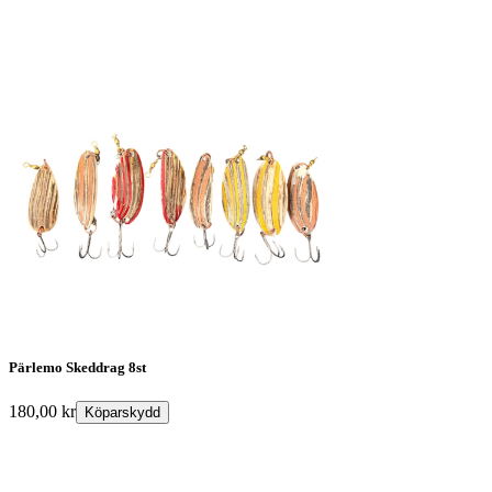
Pärlemo Skeddrag 8st
180,00
kr
Köparskydd