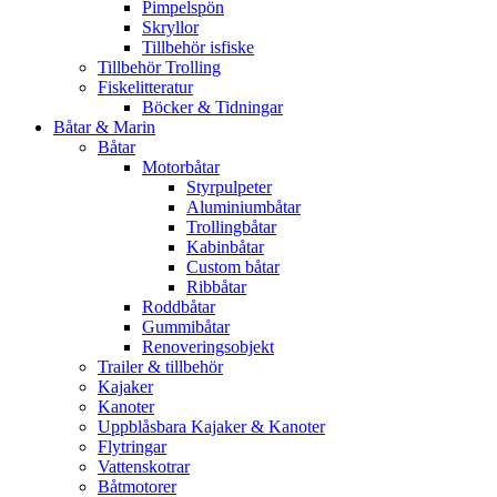
Pimpelspön
Skryllor
Tillbehör isfiske
Tillbehör Trolling
Fiskelitteratur
Böcker & Tidningar
Båtar & Marin
Båtar
Motorbåtar
Styrpulpeter
Aluminiumbåtar
Trollingbåtar
Kabinbåtar
Custom båtar
Ribbåtar
Roddbåtar
Gummibåtar
Renoveringsobjekt
Trailer & tillbehör
Kajaker
Kanoter
Uppblåsbara Kajaker & Kanoter
Flytringar
Vattenskotrar
Båtmotorer