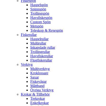
Fiskespön
Haspelspön
Spinnspön
Trollingspön
Havsfiskespön
Custom Spön
Metspön
Teleskop & Resespön
Fiskerullar
Haspelrullar
Multirullar
Inkapslade rullar
Trollingrullar
Havsfiskerullar
Flugfiskerullar
Verktyg
Multiverktyg
Kroklossare
Saxar
Fiskevågar
Måttband
Övriga Verktyg
Krokar & Tillbehör
Trekrokar
Enkelkrokar