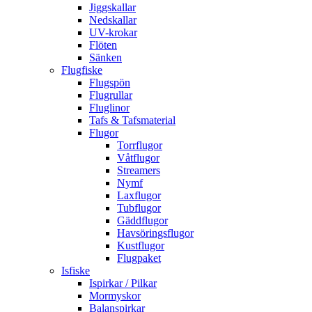
Jiggskallar
Nedskallar
UV-krokar
Flöten
Sänken
Flugfiske
Flugspön
Flugrullar
Fluglinor
Tafs & Tafsmaterial
Flugor
Torrflugor
Våtflugor
Streamers
Nymf
Laxflugor
Tubflugor
Gäddflugor
Havsöringsflugor
Kustflugor
Flugpaket
Isfiske
Ispirkar / Pilkar
Mormyskor
Balanspirkar