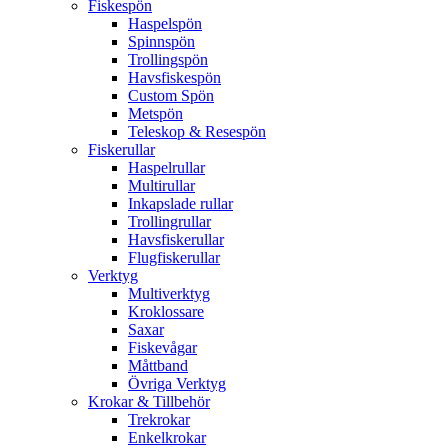
Fiskespön
Haspelspön
Spinnspön
Trollingspön
Havsfiskespön
Custom Spön
Metspön
Teleskop & Resespön
Fiskerullar
Haspelrullar
Multirullar
Inkapslade rullar
Trollingrullar
Havsfiskerullar
Flugfiskerullar
Verktyg
Multiverktyg
Kroklossare
Saxar
Fiskevågar
Måttband
Övriga Verktyg
Krokar & Tillbehör
Trekrokar
Enkelkrokar