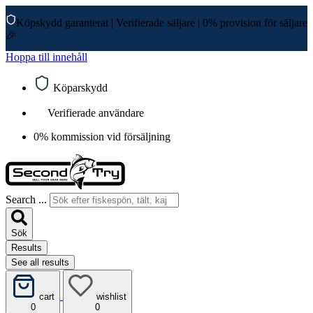
Köpskydd garanterat
|
Verifierade säljare
|
0% provision för säljare
🎉
Hoppa till innehåll
Köparskydd
Verifierade användare
0% kommission vid försäljning
Search ...
Sök
Results
See all results
cart
wishlist
0
0