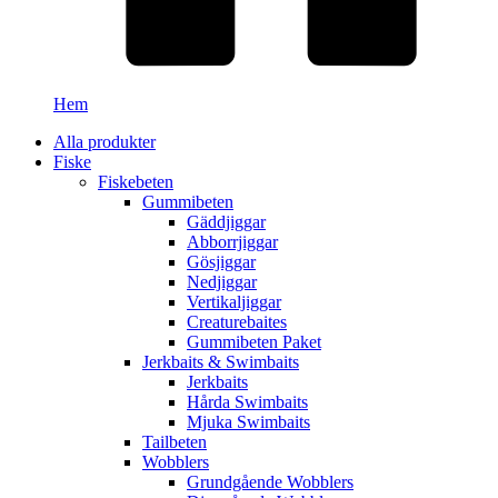
Hem
Alla produkter
Fiske
Fiskebeten
Gummibeten
Gäddjiggar
Abborrjiggar
Gösjiggar
Nedjiggar
Vertikaljiggar
Creaturebaites
Gummibeten Paket
Jerkbaits & Swimbaits
Jerkbaits
Hårda Swimbaits
Mjuka Swimbaits
Tailbeten
Wobblers
Grundgående Wobblers