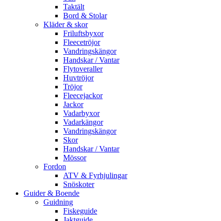
Taktält
Bord & Stolar
Kläder & skor
Friluftsbyxor
Fleecetröjor
Vandringskängor
Handskar / Vantar
Flytoveraller
Huvtröjor
Tröjor
Fleecejackor
Jackor
Vadarbyxor
Vadarkängor
Vandringskängor
Skor
Handskar / Vantar
Mössor
Fordon
ATV & Fyrhjulingar
Snöskoter
Guider & Boende
Guidning
Fiskeguide
Jaktguide