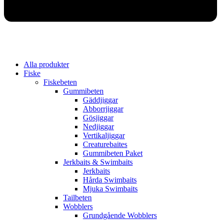
Alla produkter
Fiske
Fiskebeten
Gummibeten
Gäddjiggar
Abborrjiggar
Gösjiggar
Nedjiggar
Vertikaljiggar
Creaturebaites
Gummibeten Paket
Jerkbaits & Swimbaits
Jerkbaits
Hårda Swimbaits
Mjuka Swimbaits
Tailbeten
Wobblers
Grundgående Wobblers