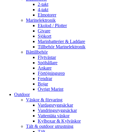
2-takt
4-takt
Elmotorer
Marinelektronik
Ekolod / Plotter
Givare
Sjökort
Marinbatterier & Laddare
Tillbehör Marinelektronik
Båttillbehör
Flytvästar
Spöhållare
Ankare
Förtöjningsrep
Fendrar
Bojar
Övrigt Marint
Outdoor
Väskor & förvaring
Vardagsryggsäckar
Vandringsryggsäckar
Vattentäta väskor
Kylboxar & Kylväskor
Tält & outdoor utrustning
Tält