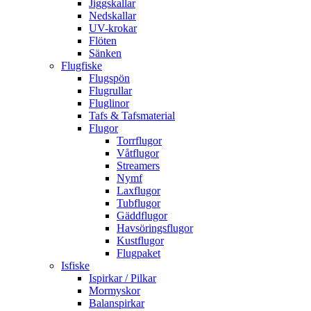
Jiggskallar
Nedskallar
UV-krokar
Flöten
Sänken
Flugfiske
Flugspön
Flugrullar
Fluglinor
Tafs & Tafsmaterial
Flugor
Torrflugor
Våtflugor
Streamers
Nymf
Laxflugor
Tubflugor
Gäddflugor
Havsöringsflugor
Kustflugor
Flugpaket
Isfiske
Ispirkar / Pilkar
Mormyskor
Balanspirkar