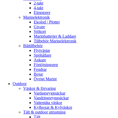
2-takt
4-takt
Elmotorer
Marinelektronik
Ekolod / Plotter
Givare
Sjökort
Marinbatterier & Laddare
Tillbehör Marinelektronik
Båttillbehör
Flytvästar
Spöhållare
Ankare
Förtöjningsrep
Fendrar
Bojar
Övrigt Marint
Outdoor
Väskor & förvaring
Vardagsryggsäckar
Vandringsryggsäckar
Vattentäta väskor
Kylboxar & Kylväskor
Tält & outdoor utrustning
Tält