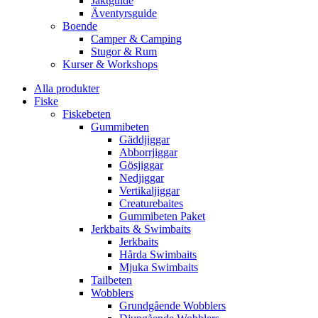
Jaktguide
Äventyrsguide
Boende
Camper & Camping
Stugor & Rum
Kurser & Workshops
Alla produkter
Fiske
Fiskebeten
Gummibeten
Gäddjiggar
Abborrjiggar
Gösjiggar
Nedjiggar
Vertikaljiggar
Creaturebaites
Gummibeten Paket
Jerkbaits & Swimbaits
Jerkbaits
Hårda Swimbaits
Mjuka Swimbaits
Tailbeten
Wobblers
Grundgående Wobblers