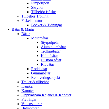
Pimpelspön
Skryllor
Tillbehör isfiske
Tillbehör Trolling
Fiskelitteratur
Böcker & Tidningar
Båtar & Marin
Båtar
Motorbåtar
Styrpulpeter
Aluminiumbåtar
Trollingbåtar
Kabinbåtar
Custom båtar
Ribbåtar
Roddbåtar
Gummibåtar
Renoveringsobjekt
Trailer & tillbehör
Kajaker
Kanoter
Uppblåsbara Kajaker & Kanoter
Flytringar
Vattenskotrar
Båtmotorer