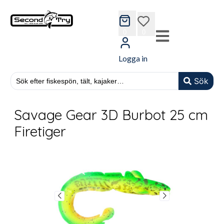
cart
wishlist
0
0
Logga in
Sök
Savage Gear 3D Burbot 25 cm
Firetiger