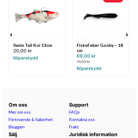
Swim Tail Koi 13cm
FiskeFeber Gooby – 18
20,00
kr
cm
69,00
kr
Köparskydd
79,00
kr
Köparskydd
Om oss
Support
Mer om oss
FAQs
Förtroende & Säkerhet
Kontakta oss
Bloggen
Frakt
Sälj
Juridisk information