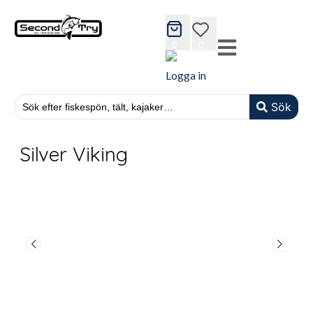
cart
wishlist
0
0
Logga in
Sök
Silver Viking