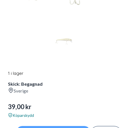
1 i lager
Skick: Begagnad
Sverige
39,00
kr
Köparskydd