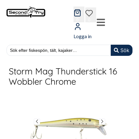
cart
wishlist
0
0
Logga in
Sök
Storm Mag Thunderstick 16
Wobbler Chrome