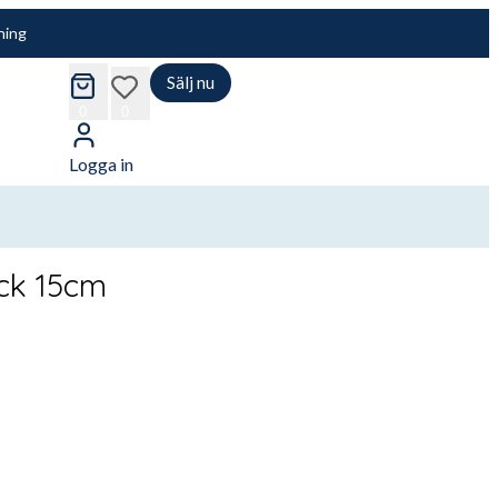
ning
Sälj nu
cart
wishlist
0
0
Logga in
ck 15cm