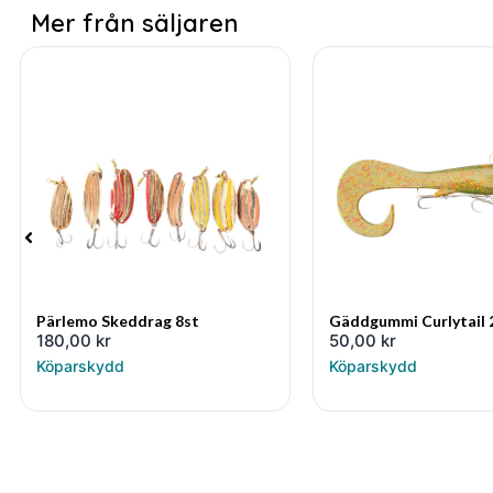
Mer från säljaren
Pärlemo Skeddrag 8st
Gäddgummi Curlytail
180,00
kr
50,00
kr
Köparskydd
Köparskydd