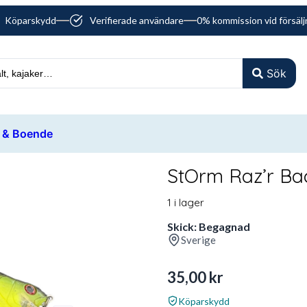
Köparskydd
Verifierade användare
0% kommission vid försälj
Sök
 & Boende
StOrm Raz’r Ba
1 i lager
Skick: Begagnad
Sverige
35,00
kr
Köparskydd