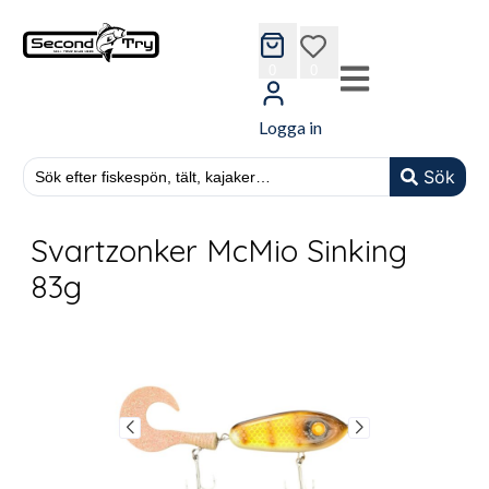
cart
wishlist
0
0
Logga in
Sök
Svartzonker McMio Sinking
83g