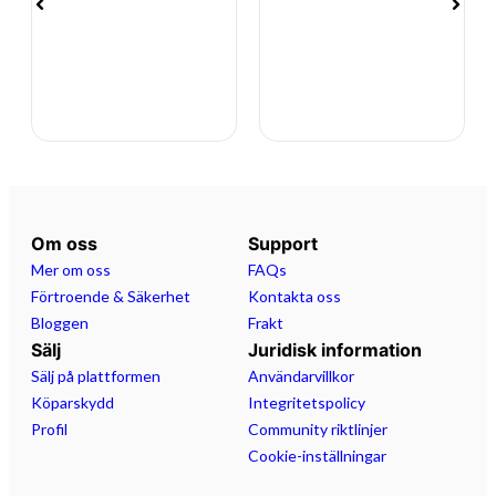
Skick:
Båten är välvårdad och väl omhändertagen! Motorn
startar lätt och går fint. Minimalt slitage för åldern men
förstås inte perfekt. Perfekt båt för familjen eller dig som
vill ha lite extra fart på vattnet!
Om du är intresserad kan du höra av dig till oss på
019278000, orebro@marinfritid.com eller besöka vår
Om oss
Support
fysiska butik på Aspholmsvägen 3, välkomna!
Mer om oss
FAQs
Förtroende & Säkerhet
Kontakta oss
Bloggen
Frakt
Sälj
Juridisk information
Sälj på plattformen
Användarvillkor
Köparskydd
Integritetspolicy
Profil
Community riktlinjer
Cookie-inställningar