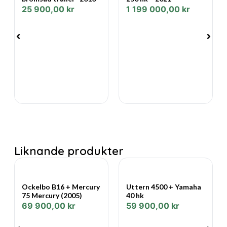
25 900,00
kr
1 199 000,00
kr
•Bredd: 2,31 meter
•Djupgående: ca 0,91 meter
•Vikt: ca 1 100 kg
•Bränsletank: 87 liter
•Max kapacitet: 7 personer
Utrustning och egenskaper:
•Inombordsmotor med Alpha One drev
Liknande produkter
•Badplattform med badstege
•Förvaringsutrymmen för vattenskidor och annan
utrustning
Ockelbo B16 + Mercury
Uttern 4500 + Yamaha
75 Mercury (2005)
40 hk
•Hamnkapell och biminitop ingår
69 900,00
kr
59 900,00
kr
•Trailer kan eventuellt erbjudas som tillval