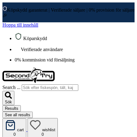
Köpskydd garanterat
|
Verifierade säljare
|
0% provision för säljare
🎉
Hoppa till innehåll
Köparskydd
Verifierade användare
0% kommission vid försäljning
Search ...
Sök
Results
See all results
cart
wishlist
0
0