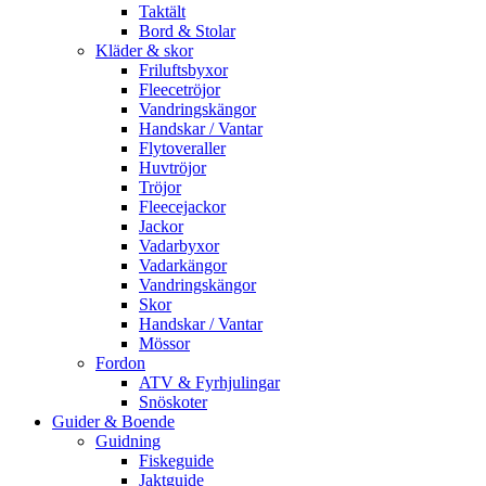
Taktält
Bord & Stolar
Kläder & skor
Friluftsbyxor
Fleecetröjor
Vandringskängor
Handskar / Vantar
Flytoveraller
Huvtröjor
Tröjor
Fleecejackor
Jackor
Vadarbyxor
Vadarkängor
Vandringskängor
Skor
Handskar / Vantar
Mössor
Fordon
ATV & Fyrhjulingar
Snöskoter
Guider & Boende
Guidning
Fiskeguide
Jaktguide