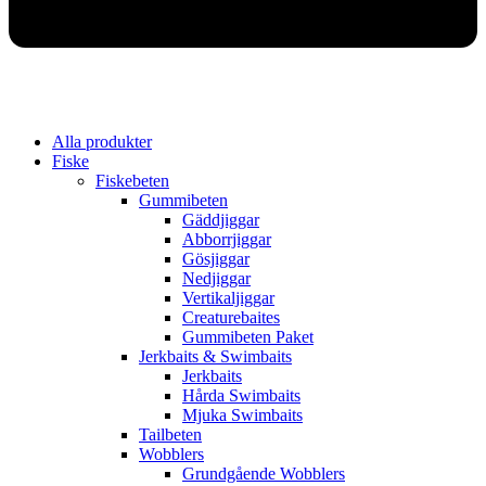
Alla produkter
Fiske
Fiskebeten
Gummibeten
Gäddjiggar
Abborrjiggar
Gösjiggar
Nedjiggar
Vertikaljiggar
Creaturebaites
Gummibeten Paket
Jerkbaits & Swimbaits
Jerkbaits
Hårda Swimbaits
Mjuka Swimbaits
Tailbeten
Wobblers
Grundgående Wobblers