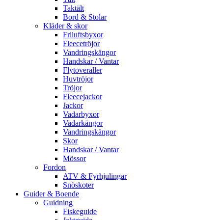
Taktält
Bord & Stolar
Kläder & skor
Friluftsbyxor
Fleecetröjor
Vandringskängor
Handskar / Vantar
Flytoveraller
Huvtröjor
Tröjor
Fleecejackor
Jackor
Vadarbyxor
Vadarkängor
Vandringskängor
Skor
Handskar / Vantar
Mössor
Fordon
ATV & Fyrhjulingar
Snöskoter
Guider & Boende
Guidning
Fiskeguide