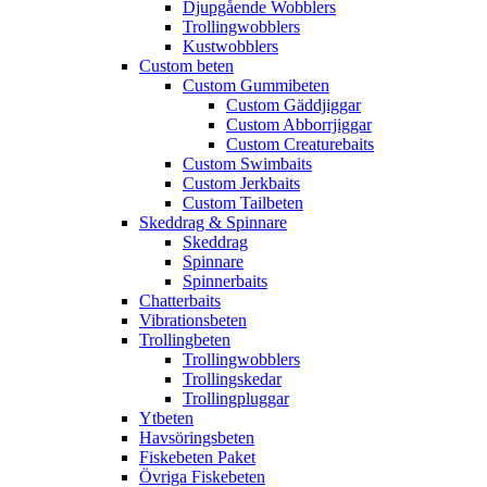
Djupgående Wobblers
Trollingwobblers
Kustwobblers
Custom beten
Custom Gummibeten
Custom Gäddjiggar
Custom Abborrjiggar
Custom Creaturebaits
Custom Swimbaits
Custom Jerkbaits
Custom Tailbeten
Skeddrag & Spinnare
Skeddrag
Spinnare
Spinnerbaits
Chatterbaits
Vibrationsbeten
Trollingbeten
Trollingwobblers
Trollingskedar
Trollingpluggar
Ytbeten
Havsöringsbeten
Fiskebeten Paket
Övriga Fiskebeten