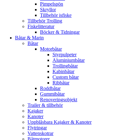
Pimpelspön
Skryllor
Tillbehör isfiske
Tillbehör Trolling
Fiskelitteratur
Böcker & Tidningar
Båtar & Marin
Båtar
Motorbåtar
Styrpulpeter
Aluminiumbåtar
Trollingbåtar
Kabinbåtar
Custom båtar
Ribbåtar
Roddbåtar
Gummibåtar
Renoveringsobjekt
Trailer & tillbehör
Kajaker
Kanoter
Uppblåsbara Kajaker & Kanoter
Flytringar
Vattenskotrar
Båtmotorer