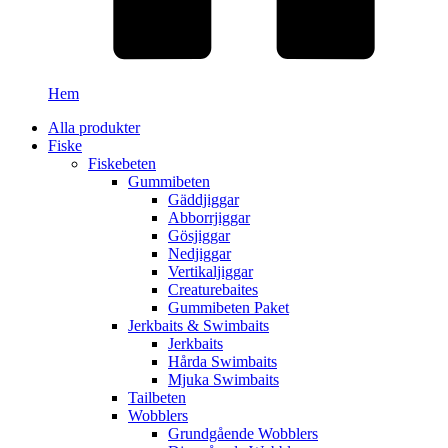
Hem
Alla produkter
Fiske
Fiskebeten
Gummibeten
Gäddjiggar
Abborrjiggar
Gösjiggar
Nedjiggar
Vertikaljiggar
Creaturebaites
Gummibeten Paket
Jerkbaits & Swimbaits
Jerkbaits
Hårda Swimbaits
Mjuka Swimbaits
Tailbeten
Wobblers
Grundgående Wobblers