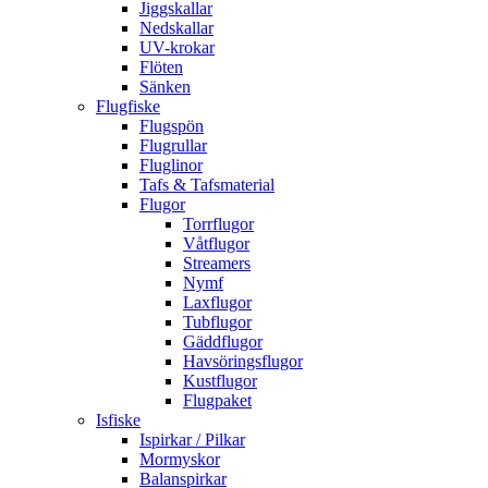
Jiggskallar
Nedskallar
UV-krokar
Flöten
Sänken
Flugfiske
Flugspön
Flugrullar
Fluglinor
Tafs & Tafsmaterial
Flugor
Torrflugor
Våtflugor
Streamers
Nymf
Laxflugor
Tubflugor
Gäddflugor
Havsöringsflugor
Kustflugor
Flugpaket
Isfiske
Ispirkar / Pilkar
Mormyskor
Balanspirkar