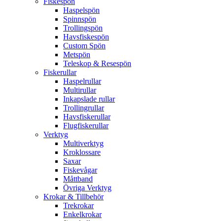
Fiskespön
Haspelspön
Spinnspön
Trollingspön
Havsfiskespön
Custom Spön
Metspön
Teleskop & Resespön
Fiskerullar
Haspelrullar
Multirullar
Inkapslade rullar
Trollingrullar
Havsfiskerullar
Flugfiskerullar
Verktyg
Multiverktyg
Kroklossare
Saxar
Fiskevågar
Måttband
Övriga Verktyg
Krokar & Tillbehör
Trekrokar
Enkelkrokar