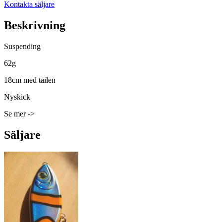
Kontakta säljare
Beskrivning
Suspending
62g
18cm med tailen
Nyskick
Se mer ->
Säljare