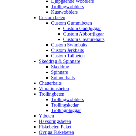
Djupgående Wobblers
Trollingwobblers
Kustwobblers
Custom beten
Custom Gummibeten
Custom Gäddjiggar
Custom Abborrjiggar
Custom Creaturebaits
Custom Swimbaits
Custom Jerkbaits
Custom Tailbeten
Skeddrag & Spinnare
Skeddrag
Spinnare
Spinnerbaits
Chatterbaits
Vibrationsbeten
Trollingbeten
Trollingwobblers
Trollingskedar
Trollingpluggar
Ytbeten
Havsöringsbeten
Fiskebeten Paket
Övriga Fiskebeten