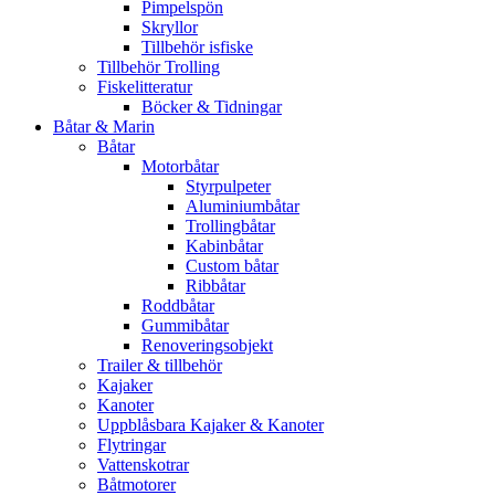
Pimpelspön
Skryllor
Tillbehör isfiske
Tillbehör Trolling
Fiskelitteratur
Böcker & Tidningar
Båtar & Marin
Båtar
Motorbåtar
Styrpulpeter
Aluminiumbåtar
Trollingbåtar
Kabinbåtar
Custom båtar
Ribbåtar
Roddbåtar
Gummibåtar
Renoveringsobjekt
Trailer & tillbehör
Kajaker
Kanoter
Uppblåsbara Kajaker & Kanoter
Flytringar
Vattenskotrar
Båtmotorer