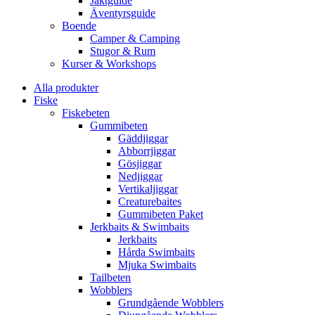
Jaktguide
Äventyrsguide
Boende
Camper & Camping
Stugor & Rum
Kurser & Workshops
Alla produkter
Fiske
Fiskebeten
Gummibeten
Gäddjiggar
Abborrjiggar
Gösjiggar
Nedjiggar
Vertikaljiggar
Creaturebaites
Gummibeten Paket
Jerkbaits & Swimbaits
Jerkbaits
Hårda Swimbaits
Mjuka Swimbaits
Tailbeten
Wobblers
Grundgående Wobblers