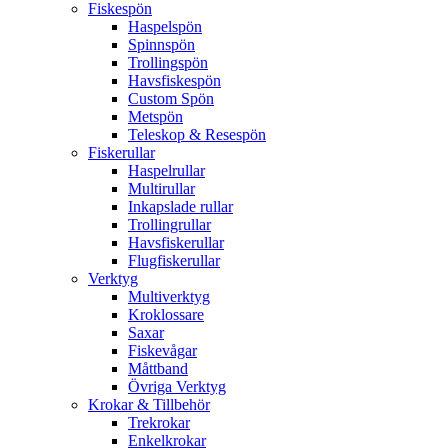
Fiskespön
Haspelspön
Spinnspön
Trollingspön
Havsfiskespön
Custom Spön
Metspön
Teleskop & Resespön
Fiskerullar
Haspelrullar
Multirullar
Inkapslade rullar
Trollingrullar
Havsfiskerullar
Flugfiskerullar
Verktyg
Multiverktyg
Kroklossare
Saxar
Fiskevågar
Måttband
Övriga Verktyg
Krokar & Tillbehör
Trekrokar
Enkelkrokar