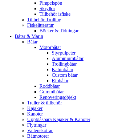
Pimpelspön
Skryllor
Tillbehör isfiske
Tillbehör Trolling
Fiskelitteratur
Böcker & Tidningar
Båtar & Marin
Båtar
Motorbåtar
Styrpulpeter
Aluminiumbåtar
Trollingbåtar
Kabinbåtar
Custom båtar
Ribbåtar
Roddbåtar
Gummibåtar
Renoveringsobjekt
Trailer & tillbehör
Kajaker
Kanoter
Uppblåsbara Kajaker & Kanoter
Flytringar
Vattenskotrar
Båtmotorer