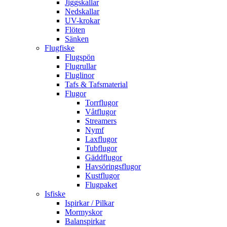
Jiggskallar
Nedskallar
UV-krokar
Flöten
Sänken
Flugfiske
Flugspön
Flugrullar
Fluglinor
Tafs & Tafsmaterial
Flugor
Torrflugor
Våtflugor
Streamers
Nymf
Laxflugor
Tubflugor
Gäddflugor
Havsöringsflugor
Kustflugor
Flugpaket
Isfiske
Ispirkar / Pilkar
Mormyskor
Balanspirkar