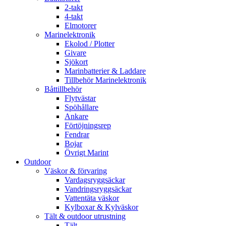
2-takt
4-takt
Elmotorer
Marinelektronik
Ekolod / Plotter
Givare
Sjökort
Marinbatterier & Laddare
Tillbehör Marinelektronik
Båttillbehör
Flytvästar
Spöhållare
Ankare
Förtöjningsrep
Fendrar
Bojar
Övrigt Marint
Outdoor
Väskor & förvaring
Vardagsryggsäckar
Vandringsryggsäckar
Vattentäta väskor
Kylboxar & Kylväskor
Tält & outdoor utrustning
Tält