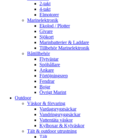
2-takt
4-takt
Elmotorer
Marinelektronik
Ekolod / Plotter
Givare
Sjökort
Marinbatterier & Laddare
Tillbehör Marinelektronik
Båttillbehör
Flytvästar
Spöhållare
Ankare
Förtöjningsrep
Fendrar
Bojar
Övrigt Marint
Outdoor
Väskor & förvaring
Vardagsryggsäckar
Vandringsryggsäckar
Vattentäta väskor
Kylboxar & Kylväskor
Tält & outdoor utrustning
Tält