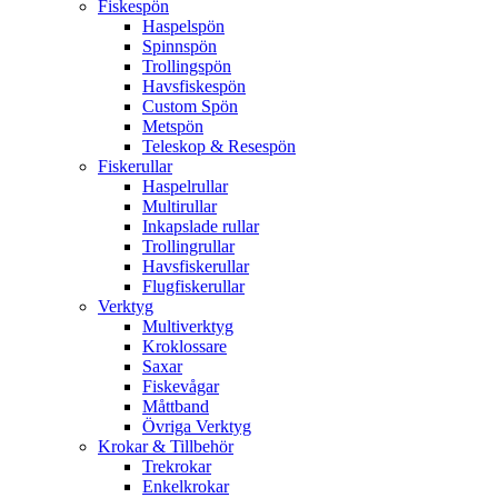
Fiskespön
Haspelspön
Spinnspön
Trollingspön
Havsfiskespön
Custom Spön
Metspön
Teleskop & Resespön
Fiskerullar
Haspelrullar
Multirullar
Inkapslade rullar
Trollingrullar
Havsfiskerullar
Flugfiskerullar
Verktyg
Multiverktyg
Kroklossare
Saxar
Fiskevågar
Måttband
Övriga Verktyg
Krokar & Tillbehör
Trekrokar
Enkelkrokar