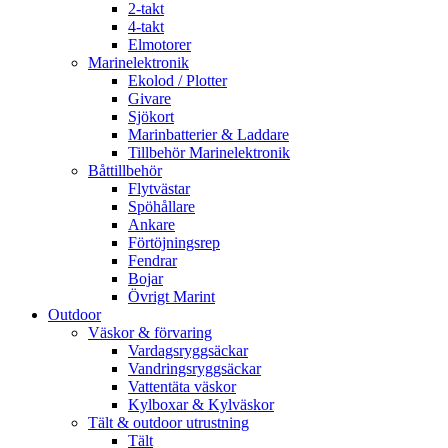
2-takt
4-takt
Elmotorer
Marinelektronik
Ekolod / Plotter
Givare
Sjökort
Marinbatterier & Laddare
Tillbehör Marinelektronik
Båttillbehör
Flytvästar
Spöhållare
Ankare
Förtöjningsrep
Fendrar
Bojar
Övrigt Marint
Outdoor
Väskor & förvaring
Vardagsryggsäckar
Vandringsryggsäckar
Vattentäta väskor
Kylboxar & Kylväskor
Tält & outdoor utrustning
Tält