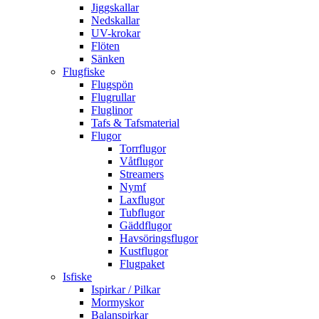
Jiggskallar
Nedskallar
UV-krokar
Flöten
Sänken
Flugfiske
Flugspön
Flugrullar
Fluglinor
Tafs & Tafsmaterial
Flugor
Torrflugor
Våtflugor
Streamers
Nymf
Laxflugor
Tubflugor
Gäddflugor
Havsöringsflugor
Kustflugor
Flugpaket
Isfiske
Ispirkar / Pilkar
Mormyskor
Balanspirkar