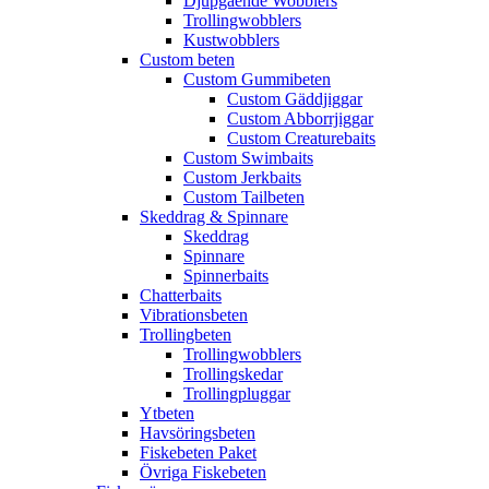
Djupgående Wobblers
Trollingwobblers
Kustwobblers
Custom beten
Custom Gummibeten
Custom Gäddjiggar
Custom Abborrjiggar
Custom Creaturebaits
Custom Swimbaits
Custom Jerkbaits
Custom Tailbeten
Skeddrag & Spinnare
Skeddrag
Spinnare
Spinnerbaits
Chatterbaits
Vibrationsbeten
Trollingbeten
Trollingwobblers
Trollingskedar
Trollingpluggar
Ytbeten
Havsöringsbeten
Fiskebeten Paket
Övriga Fiskebeten