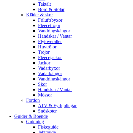
Taktält
Bord & Stolar
Kläder & skor
Friluftsbyxor
Fleecetröjor
Vandringskängor
Handskar / Vantar
Flytoveraller
Huvtröjor
Tröjor
Fleecejackor
Jackor
Vadarbyxor
Vadarkängor
Vandringskängor
Skor
Handskar / Vantar
Mössor
Fordon
ATV & Fyrhjulingar
Snöskoter
Guider & Boende
Guidning
Fiskeguide
Jaktguide