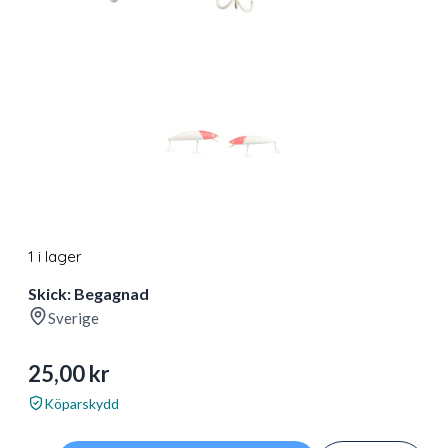
1 i lager
Skick: Begagnad
Sverige
25,00
kr
Köparskydd