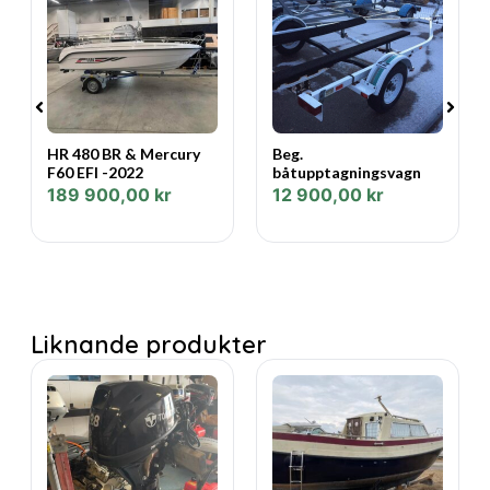
¤ SOLBÄDD BAK
¤ BORD
¤ LANTERNER
Fakta:
HR 480 BR & Mercury
Beg.
F60 EFI -2022
båtupptagningsvagn
Status: Fabriksny
189 900,00
kr
12 900,00
kr
Motorns Årsmodell: 2023
Båtens Årsmodell: 2023
Märke: Bennington
Liknande produkter
Modell: 25L
Motorfabrikat: Yamaha 4-takt
Motorstorlek: 200 hk