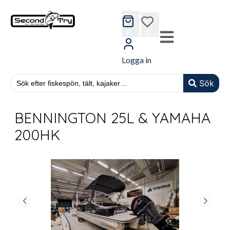
cart
wishlist
0
0
Logga in
Sök
BENNINGTON 25L & YAMAHA
200HK