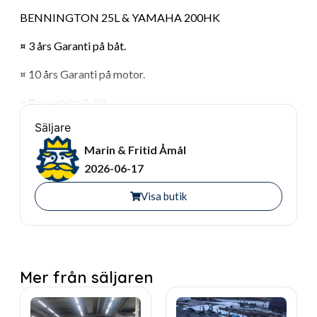
BENNINGTON 25L & YAMAHA 200HK
¤ 3 års Garanti på båt.
¤ 10 års Garanti på motor.
¤ Powertrim & tilt.
Säljare
UTRUSTNING:
Marin & Fritid Åmål
¤ STEREO
2026-06-17
¤ KOMPLETT DYNSATS
Visa butik
¤ HAMNKAPELL
¤ BIMINITOPP (SOLTAK)
¤ GPS/EKOLOD
Mer från säljaren
¤ BADSTEGE