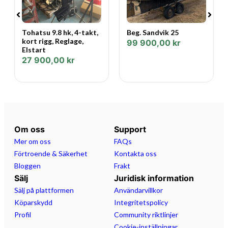
Bredd: 2,58 M
Längd: 8,15 M
Tohatsu 9.8 hk, 4-takt,
Beg. Sandvik 25
kort rigg, Reglage,
99 900,00
kr
Vikt: 2426 kg + motor
Elstart
27 900,00
kr
Antal Motorer: 1 st
Motortyp: Utombordare
Antal personer: 15st
Tank: Fast 227L
Om oss
Support
Mer om oss
FAQs
Kvalitet in i minsta detalj
Förtroende & Säkerhet
Kontakta oss
Bloggen
Frakt
Fullspackad med den allra basta utrustningen en lyxbat
Sälj
Juridisk information
av denna storlek ska ha. Har far du flera zoner med LED-
Sälj på plattformen
Användarvillkor
belysning, inte- grerat marint ljudsystem,
Köparskydd
Integritetspolicy
vattenskidstang, kylvaskor, flera USB-
Profil
Community riktlinjer
laddningsmojligheter, bord i samma stil som interioren
Cookie-inställningar