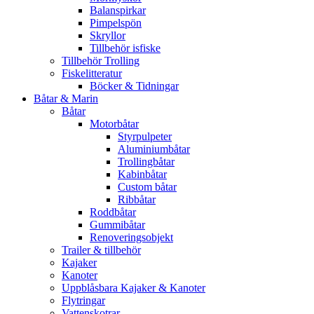
Balanspirkar
Pimpelspön
Skryllor
Tillbehör isfiske
Tillbehör Trolling
Fiskelitteratur
Böcker & Tidningar
Båtar & Marin
Båtar
Motorbåtar
Styrpulpeter
Aluminiumbåtar
Trollingbåtar
Kabinbåtar
Custom båtar
Ribbåtar
Roddbåtar
Gummibåtar
Renoveringsobjekt
Trailer & tillbehör
Kajaker
Kanoter
Uppblåsbara Kajaker & Kanoter
Flytringar
Vattenskotrar