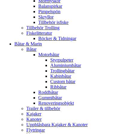
Mormyskor
Balanspirkar
Pimpelspön
Skryllor
Tillbehör isfiske
Tillbehör Trolling
Fiskelitteratur
Böcker & Tidningar
Båtar & Marin
Båtar
Motorbåtar
Styrpulpeter
Aluminiumbåtar
Trollingbåtar
Kabinbåtar
Custom båtar
Ribbåtar
Roddbåtar
Gummibåtar
Renoveringsobjekt
Trailer & tillbehör
Kajaker
Kanoter
Uppblåsbara Kajaker & Kanoter
Flytringar