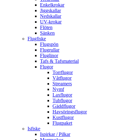
Enkelkrokar
Jiggskallar
Nedskallar
UV-krokar
Flöten
Sänken
Flugfiske
Flugspön
Flugrullar
Fluglinor
Tafs & Tafsmaterial
Flugor
Torrflugor
Våtflugor
Streamers
Nymf
Laxflugor
Tubflugor
Gäddflugor
Havsöringsflugor
Kustflugor
Flugpaket
Isfiske
Ispirkar / Pilkar
Mormyskor