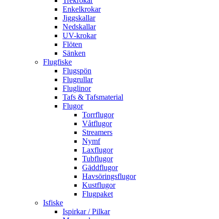
Trekrokar
Enkelkrokar
Jiggskallar
Nedskallar
UV-krokar
Flöten
Sänken
Flugfiske
Flugspön
Flugrullar
Fluglinor
Tafs & Tafsmaterial
Flugor
Torrflugor
Våtflugor
Streamers
Nymf
Laxflugor
Tubflugor
Gäddflugor
Havsöringsflugor
Kustflugor
Flugpaket
Isfiske
Ispirkar / Pilkar