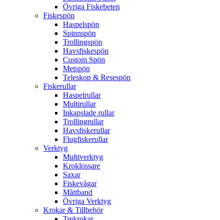
Övriga Fiskebeten
Fiskespön
Haspelspön
Spinnspön
Trollingspön
Havsfiskespön
Custom Spön
Metspön
Teleskop & Resespön
Fiskerullar
Haspelrullar
Multirullar
Inkapslade rullar
Trollingrullar
Havsfiskerullar
Flugfiskerullar
Verktyg
Multiverktyg
Kroklossare
Saxar
Fiskevågar
Måttband
Övriga Verktyg
Krokar & Tillbehör
Trekrokar