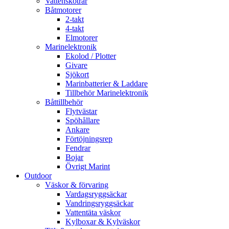
Vattenskotrar
Båtmotorer
2-takt
4-takt
Elmotorer
Marinelektronik
Ekolod / Plotter
Givare
Sjökort
Marinbatterier & Laddare
Tillbehör Marinelektronik
Båttillbehör
Flytvästar
Spöhållare
Ankare
Förtöjningsrep
Fendrar
Bojar
Övrigt Marint
Outdoor
Väskor & förvaring
Vardagsryggsäckar
Vandringsryggsäckar
Vattentäta väskor
Kylboxar & Kylväskor