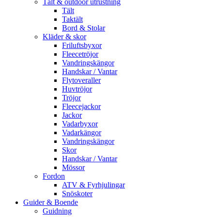
Tält & outdoor utrustning
Tält
Taktält
Bord & Stolar
Kläder & skor
Friluftsbyxor
Fleecetröjor
Vandringskängor
Handskar / Vantar
Flytoveraller
Huvtröjor
Tröjor
Fleecejackor
Jackor
Vadarbyxor
Vadarkängor
Vandringskängor
Skor
Handskar / Vantar
Mössor
Fordon
ATV & Fyrhjulingar
Snöskoter
Guider & Boende
Guidning