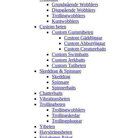
Grundgående Wobblers
Djupgående Wobblers
Trollingwobblers
Kustwobblers
Custom beten
Custom Gummibeten
Custom Gäddjiggar
Custom Abborrjiggar
Custom Creaturebaits
Custom Swimbaits
Custom Jerkbaits
Custom Tailbeten
Skeddrag & Spinnare
Skeddrag
Spinnare
Spinnerbaits
Chatterbaits
Vibrationsbeten
Trollingbeten
Trollingwobblers
Trollingskedar
Trollingpluggar
Ytbeten
Havsöringsbeten
Fiskebeten Paket