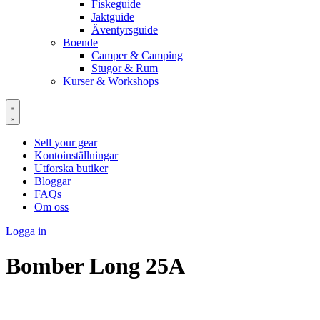
Fiskeguide
Jaktguide
Äventyrsguide
Boende
Camper & Camping
Stugor & Rum
Kurser & Workshops
Sell your gear
Kontoinställningar
Utforska butiker
Bloggar
FAQs
Om oss
Logga in
Bomber Long 25A