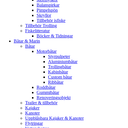
Balanspirkar
Pimpelspön
Skryllor
Tillbehör isfiske
Tillbehör Trolling
Fiskelitteratur
Böcker & Tidningar
Båtar & Marin
Båtar
Motorbåtar
Styrpulpeter
Aluminiumbåtar
Trollingbåtar
Kabinbåtar
Custom båtar
Ribbåtar
Roddbåtar
Gummibåtar
Renoveringsobjekt
Trailer & tillbehör
Kajaker
Kanoter
Uppblåsbara Kajaker & Kanoter
Flytringar