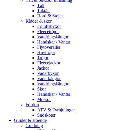
Tält & outdoor utrustning
Tält
Taktält
Bord & Stolar
Kläder & skor
Friluftsbyxor
Fleecetröjor
Vandringskängor
Handskar / Vantar
Flytoveraller
Huvtröjor
Tröjor
Fleecejackor
Jackor
Vadarbyxor
Vadarkängor
Vandringskängor
Skor
Handskar / Vantar
Mössor
Fordon
ATV & Fyrhjulingar
Snöskoter
Guider & Boende
Guidning