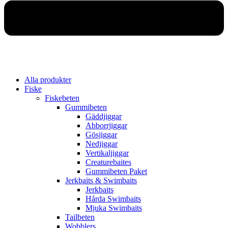
Alla produkter
Fiske
Fiskebeten
Gummibeten
Gäddjiggar
Abborrjiggar
Gösjiggar
Nedjiggar
Vertikaljiggar
Creaturebaites
Gummibeten Paket
Jerkbaits & Swimbaits
Jerkbaits
Hårda Swimbaits
Mjuka Swimbaits
Tailbeten
Wobblers