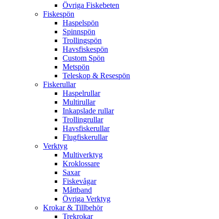
Övriga Fiskebeten
Fiskespön
Haspelspön
Spinnspön
Trollingspön
Havsfiskespön
Custom Spön
Metspön
Teleskop & Resespön
Fiskerullar
Haspelrullar
Multirullar
Inkapslade rullar
Trollingrullar
Havsfiskerullar
Flugfiskerullar
Verktyg
Multiverktyg
Kroklossare
Saxar
Fiskevågar
Måttband
Övriga Verktyg
Krokar & Tillbehör
Trekrokar