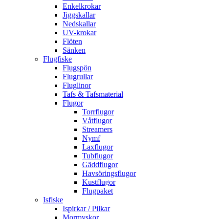
Enkelkrokar
Jiggskallar
Nedskallar
UV-krokar
Flöten
Sänken
Flugfiske
Flugspön
Flugrullar
Fluglinor
Tafs & Tafsmaterial
Flugor
Torrflugor
Våtflugor
Streamers
Nymf
Laxflugor
Tubflugor
Gäddflugor
Havsöringsflugor
Kustflugor
Flugpaket
Isfiske
Ispirkar / Pilkar
Mormyskor