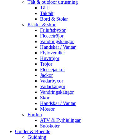
Tält & outdoor utrustning
Tält
Taktält
Bord & Stolar
Kläder & skor
Friluftsbyxor
Fleecetröjor
Vandringskängor
Handskar / Vantar
Flytoveraller
Huvtröjor
Tröjor
Fleecejackor
Jackor
Vadarbyxor
Vadarkängor
Vandringskängor
Skor
Handskar / Vantar
Mössor
Fordon
ATV & Fyrhjulingar
Snöskoter
Guider & Boende
Guidning