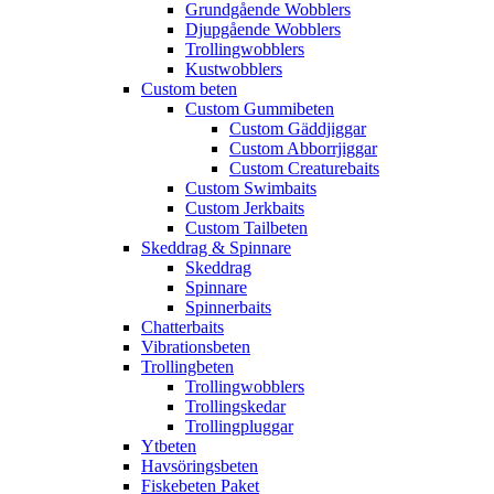
Grundgående Wobblers
Djupgående Wobblers
Trollingwobblers
Kustwobblers
Custom beten
Custom Gummibeten
Custom Gäddjiggar
Custom Abborrjiggar
Custom Creaturebaits
Custom Swimbaits
Custom Jerkbaits
Custom Tailbeten
Skeddrag & Spinnare
Skeddrag
Spinnare
Spinnerbaits
Chatterbaits
Vibrationsbeten
Trollingbeten
Trollingwobblers
Trollingskedar
Trollingpluggar
Ytbeten
Havsöringsbeten
Fiskebeten Paket