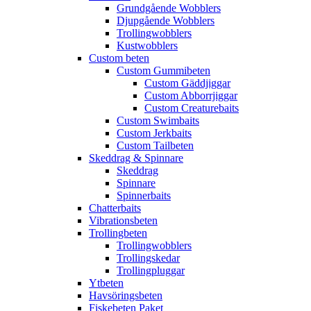
Grundgående Wobblers
Djupgående Wobblers
Trollingwobblers
Kustwobblers
Custom beten
Custom Gummibeten
Custom Gäddjiggar
Custom Abborrjiggar
Custom Creaturebaits
Custom Swimbaits
Custom Jerkbaits
Custom Tailbeten
Skeddrag & Spinnare
Skeddrag
Spinnare
Spinnerbaits
Chatterbaits
Vibrationsbeten
Trollingbeten
Trollingwobblers
Trollingskedar
Trollingpluggar
Ytbeten
Havsöringsbeten
Fiskebeten Paket