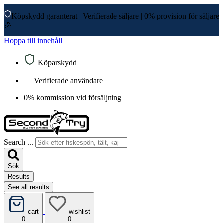
Köpskydd garanterat
|
Verifierade säljare
|
0% provision för säljare
🎉
Hoppa till innehåll
Köparskydd
Verifierade användare
0% kommission vid försäljning
Search ...
Sök
Results
See all results
cart
wishlist
0
0