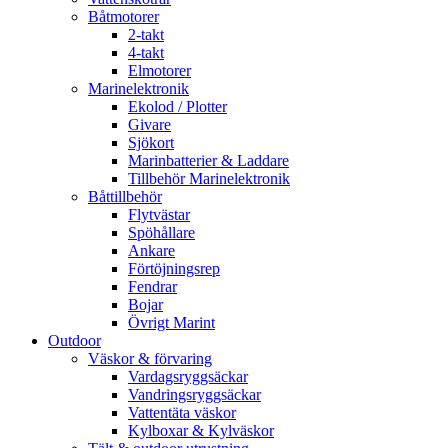
Båtmotorer
2-takt
4-takt
Elmotorer
Marinelektronik
Ekolod / Plotter
Givare
Sjökort
Marinbatterier & Laddare
Tillbehör Marinelektronik
Båttillbehör
Flytvästar
Spöhållare
Ankare
Förtöjningsrep
Fendrar
Bojar
Övrigt Marint
Outdoor
Väskor & förvaring
Vardagsryggsäckar
Vandringsryggsäckar
Vattentäta väskor
Kylboxar & Kylväskor