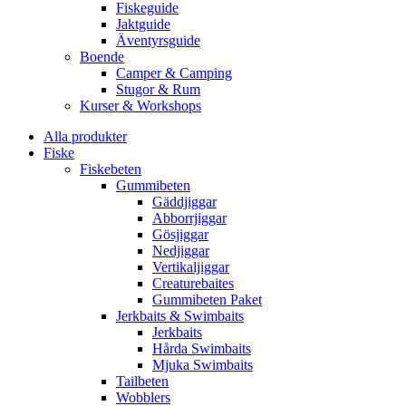
Fiskeguide
Jaktguide
Äventyrsguide
Boende
Camper & Camping
Stugor & Rum
Kurser & Workshops
Alla produkter
Fiske
Fiskebeten
Gummibeten
Gäddjiggar
Abborrjiggar
Gösjiggar
Nedjiggar
Vertikaljiggar
Creaturebaites
Gummibeten Paket
Jerkbaits & Swimbaits
Jerkbaits
Hårda Swimbaits
Mjuka Swimbaits
Tailbeten
Wobblers