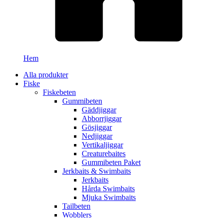
Hem
Alla produkter
Fiske
Fiskebeten
Gummibeten
Gäddjiggar
Abborrjiggar
Gösjiggar
Nedjiggar
Vertikaljiggar
Creaturebaites
Gummibeten Paket
Jerkbaits & Swimbaits
Jerkbaits
Hårda Swimbaits
Mjuka Swimbaits
Tailbeten
Wobblers