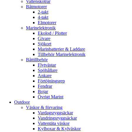
Vattenskotrar
Båtmotorer
2-takt
4-takt
Elmotorer
Marinelektronik
Ekolod / Plotter
Givare
Sjökort
Marinbatterier & Laddare
Tillbehör Marinelektronik
Båttillbehör
Flytvästar
Spöhållare
Ankare
Förtöjningsrep
Fendrar
Bojar
Övrigt Marint
Outdoor
Väskor & förvaring
Vardagsryggsäckar
Vandringsryggsäckar
Vattentäta väskor
Kylboxar & Kylväskor