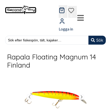
cart
wishlist
0
0
Logga in
Sök
Rapala Floating Magnum 14
Finland