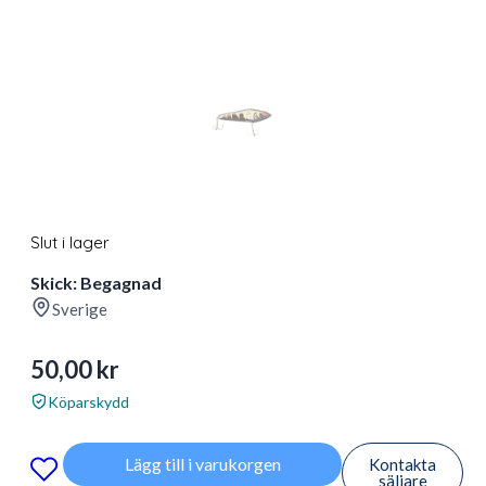
Slut i lager
Skick: Begagnad
Sverige
50,00
kr
Köparskydd
Lägg till i varukorgen
Kontakta
säljare