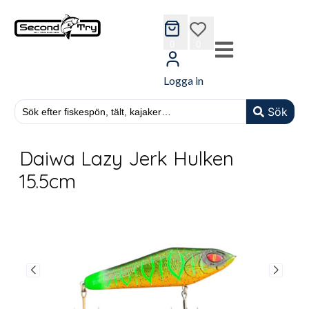
cart
wishlist
0
0
Logga in
Sök
Daiwa Lazy Jerk Hulken
15.5cm