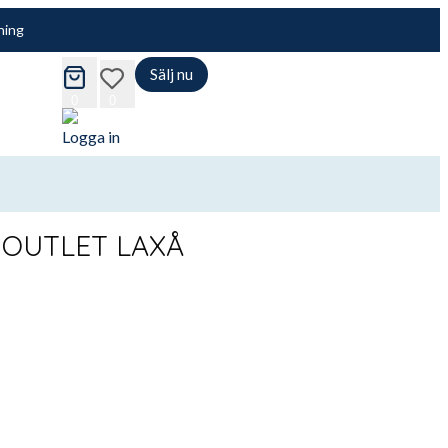
ning
Sälj nu
cart
wishlist
0
0
Logga in
– OUTLET LAXÅ