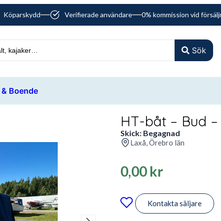
Köparskydd
Verifierade användare
0% kommission vid försälj
Sök
 & Boende
HT-båt – Bud 
Skick: Begagnad
Laxå, Örebro län
0,00
kr
Kontakta säljare