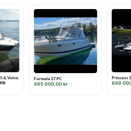
5 & Volvo
Princess 
Formula 27 PC
008
699 00
695 000,00
kr