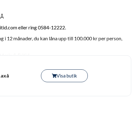
XÅ
id.com eller ring 0584-12222.
ng i 12 månader, du kan låna upp till 100.000 kr per person,
arin & Fritid.
Laxå
Visa butik