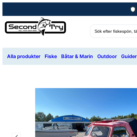
Alla produkter
Fiske
Båtar & Marin
Outdoor
Guider