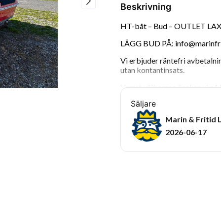
Beskrivning
HT-båt – Bud – OUTLET LA
LÄGG BUD PÅ: info@marinfrit
Vi erbjuder räntefri avbetalni
utan kontantinsats.
Varmt välkomna önskar vi på M
Säljare
Marin & Fritid 
2026-06-17