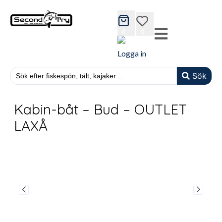
cart
wishlist
0
0
Logga in
Sök
Kabin-båt – Bud – OUTLET
LAXÅ