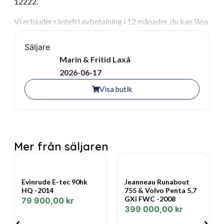
12222.
Vi erbjuder räntefri avbetalning i 12 månader, du kan låna
upp till 100.000 kr per person, utan kontantinsats.
Säljare
Varmt välkomna önskar vi på Marin & Fritid.
Marin & Fritid Laxå
2026-06-17
Visa butik
Mer från säljaren
Evinrude E-tec 90hk
Jeanneau Runabout
HQ -2014
755 & Volvo Penta 5,7
GXi FWC -2008
79 900,00
kr
399 000,00
kr