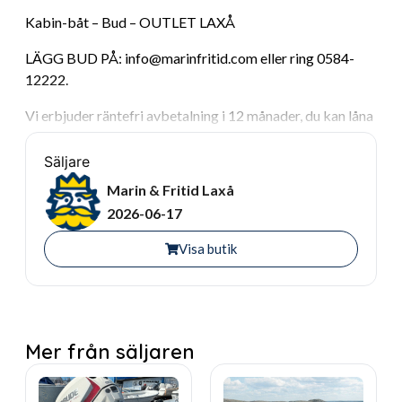
Kabin-båt – Bud – OUTLET LAXÅ
LÄGG BUD PÅ: info@marinfritid.com eller ring 0584-
12222.
Vi erbjuder räntefri avbetalning i 12 månader, du kan låna
upp till 100.000 kr per person, utan kontantinsats.
Säljare
Varmt välkomna önskar vi på Marin & Fritid.
Marin & Fritid Laxå
2026-06-17
Visa butik
Mer från säljaren