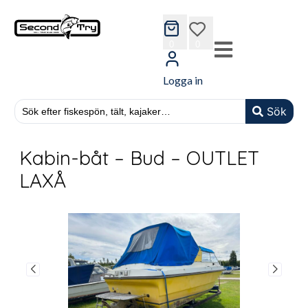
cart
wishlist
0
0
Logga in
Sök
Kabin-båt – Bud – OUTLET
LAXÅ