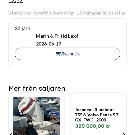
12222.
Vi erbjuder räntefri avbetalning i 12 månader, du kan låna
upp till 100.000 kr per person, utan kontantinsats.
Säljare
Varmt välkomna önskar vi på Marin & Fritid.
Marin & Fritid Laxå
2026-06-17
Visa butik
Mer från säljaren
Jeanneau Runabout
755 & Volvo Penta 5,7
GXi FWC -2008
399 000,00
kr