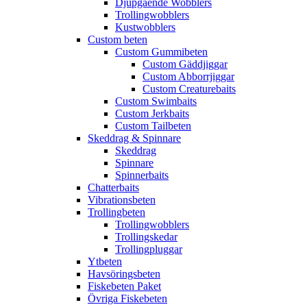
Djupgående Wobblers
Trollingwobblers
Kustwobblers
Custom beten
Custom Gummibeten
Custom Gäddjiggar
Custom Abborrjiggar
Custom Creaturebaits
Custom Swimbaits
Custom Jerkbaits
Custom Tailbeten
Skeddrag & Spinnare
Skeddrag
Spinnare
Spinnerbaits
Chatterbaits
Vibrationsbeten
Trollingbeten
Trollingwobblers
Trollingskedar
Trollingpluggar
Ytbeten
Havsöringsbeten
Fiskebeten Paket
Övriga Fiskebeten