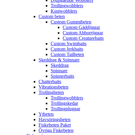
Djupgående Wobblers
Trollingwobblers
Kustwobblers
Custom beten
Custom Gummibeten
Custom Gäddjiggar
Custom Abborrjiggar
Custom Creaturebaits
Custom Swimbaits
Custom Jerkbaits
Custom Tailbeten
Skeddrag & Spinnare
Skeddrag
Spinnare
Spinnerbaits
Chatterbaits
Vibrationsbeten
Trollingbeten
Trollingwobblers
Trollingskedar
Trollingpluggar
Ytbeten
Havsöringsbeten
Fiskebeten Paket
Övriga Fiskebeten