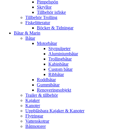
Pimpelspön
Skryllor
Tillbehör isfiske
Tillbehör Trolling
Fiskelitteratur
Böcker & Tidningar
Båtar & Marin
Båtar
Motorbåtar
Styrpulpeter
Aluminiumbåtar
Trollingbåtar
Kabinbåtar
Custom båtar
Ribbåtar
Roddbåtar
Gummibåtar
Renoveringsobjekt
Trailer & tillbehör
Kajaker
Kanoter
Uppblåsbara Kajaker & Kanoter
Flytringar
Vattenskotrar
Båtmotorer