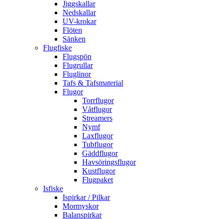
Jiggskallar
Nedskallar
UV-krokar
Flöten
Sänken
Flugfiske
Flugspön
Flugrullar
Fluglinor
Tafs & Tafsmaterial
Flugor
Torrflugor
Våtflugor
Streamers
Nymf
Laxflugor
Tubflugor
Gäddflugor
Havsöringsflugor
Kustflugor
Flugpaket
Isfiske
Ispirkar / Pilkar
Mormyskor
Balanspirkar