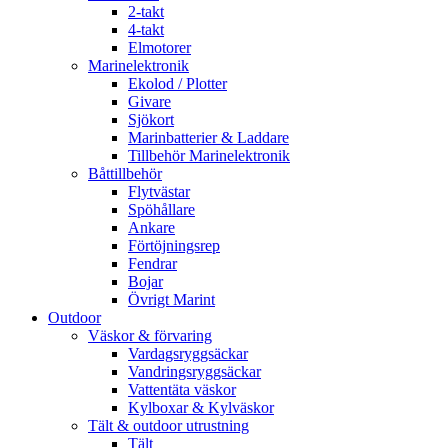
2-takt
4-takt
Elmotorer
Marinelektronik
Ekolod / Plotter
Givare
Sjökort
Marinbatterier & Laddare
Tillbehör Marinelektronik
Båttillbehör
Flytvästar
Spöhållare
Ankare
Förtöjningsrep
Fendrar
Bojar
Övrigt Marint
Outdoor
Väskor & förvaring
Vardagsryggsäckar
Vandringsryggsäckar
Vattentäta väskor
Kylboxar & Kylväskor
Tält & outdoor utrustning
Tält