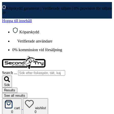
Köpskydd garanterat
|
Verifierade säljare
|
0% provision för säljare
🎉
Hoppa till innehåll
Köparskydd
Verifierade användare
0% kommission vid försäljning
Search ...
Sök
Results
See all results
cart
wishlist
0
0