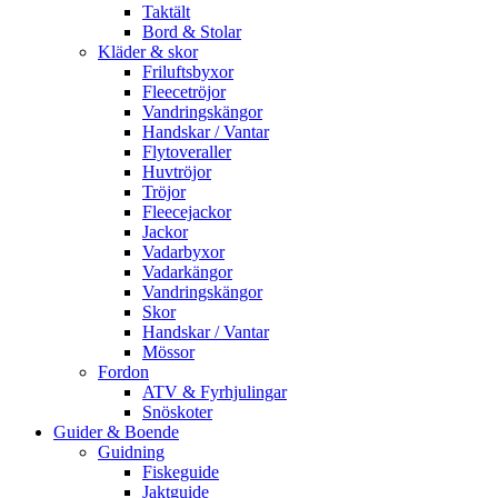
Taktält
Bord & Stolar
Kläder & skor
Friluftsbyxor
Fleecetröjor
Vandringskängor
Handskar / Vantar
Flytoveraller
Huvtröjor
Tröjor
Fleecejackor
Jackor
Vadarbyxor
Vadarkängor
Vandringskängor
Skor
Handskar / Vantar
Mössor
Fordon
ATV & Fyrhjulingar
Snöskoter
Guider & Boende
Guidning
Fiskeguide
Jaktguide