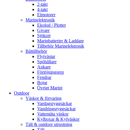
2-takt
4-takt
Elmotorer
Marinelektronik
Ekolod / Plotter
Givare
Sjökort
Marinbatterier & Laddare
Tillbehör Marinelektronik
Båttillbehör
Flytvästar
Spöhållare
Ankare
Förtöjningsrep
Fendrar
Bojar
Övrigt Marint
Outdoor
Väskor & förvaring
Vardagsryggsäckar
Vandringsryggsäckar
Vattentäta väskor
Kylboxar & Kylväskor
Tält & outdoor utrustning
Tält