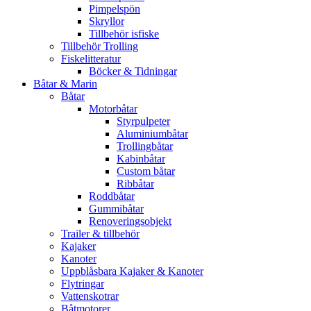
Pimpelspön
Skryllor
Tillbehör isfiske
Tillbehör Trolling
Fiskelitteratur
Böcker & Tidningar
Båtar & Marin
Båtar
Motorbåtar
Styrpulpeter
Aluminiumbåtar
Trollingbåtar
Kabinbåtar
Custom båtar
Ribbåtar
Roddbåtar
Gummibåtar
Renoveringsobjekt
Trailer & tillbehör
Kajaker
Kanoter
Uppblåsbara Kajaker & Kanoter
Flytringar
Vattenskotrar
Båtmotorer