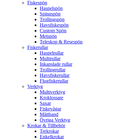
Fiskespön
Haspelspön
Spinnspön
Trollingspön
Havsfiskespön
Custom Spön
Metspön
Teleskop & Resespön
Fiskerullar
Haspelrullar
Multirullar
Inkapslade rullar
Trollingrullar
Havsfiskerullar
Flugfiskerullar
Verktyg
Multiverktyg
Kroklossare
Saxar
Fiskevågar
Måttband
Övriga Verktyg
Krokar & Tillbehör
Trekrokar
Enkelkrokar