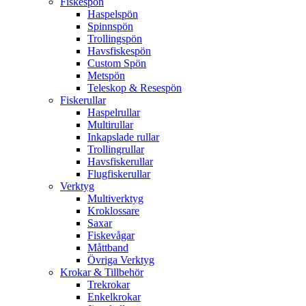
Fiskespön
Haspelspön
Spinnspön
Trollingspön
Havsfiskespön
Custom Spön
Metspön
Teleskop & Resespön
Fiskerullar
Haspelrullar
Multirullar
Inkapslade rullar
Trollingrullar
Havsfiskerullar
Flugfiskerullar
Verktyg
Multiverktyg
Kroklossare
Saxar
Fiskevågar
Måttband
Övriga Verktyg
Krokar & Tillbehör
Trekrokar
Enkelkrokar