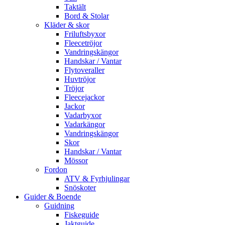
Taktält
Bord & Stolar
Kläder & skor
Friluftsbyxor
Fleecetröjor
Vandringskängor
Handskar / Vantar
Flytoveraller
Huvtröjor
Tröjor
Fleecejackor
Jackor
Vadarbyxor
Vadarkängor
Vandringskängor
Skor
Handskar / Vantar
Mössor
Fordon
ATV & Fyrhjulingar
Snöskoter
Guider & Boende
Guidning
Fiskeguide
Jaktguide