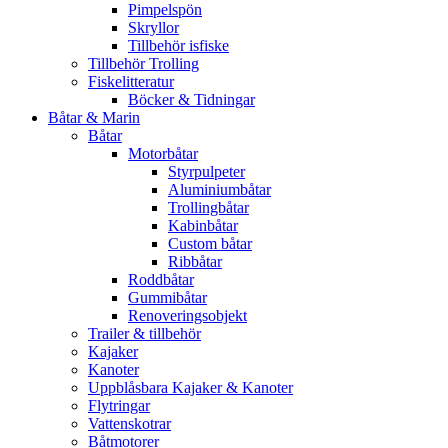
Pimpelspön
Skryllor
Tillbehör isfiske
Tillbehör Trolling
Fiskelitteratur
Böcker & Tidningar
Båtar & Marin
Båtar
Motorbåtar
Styrpulpeter
Aluminiumbåtar
Trollingbåtar
Kabinbåtar
Custom båtar
Ribbåtar
Roddbåtar
Gummibåtar
Renoveringsobjekt
Trailer & tillbehör
Kajaker
Kanoter
Uppblåsbara Kajaker & Kanoter
Flytringar
Vattenskotrar
Båtmotorer