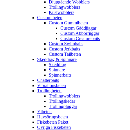
Djupgående Wobblers
Trollingwobblers
Kustwobblers
Custom beten
Custom Gummibeten
Custom Gäddjiggar
Custom Abborrjiggar
Custom Creaturebaits
Custom Swimbaits
Custom Jerkbaits
Custom Tailbeten
Skeddrag & Spinnare
Skeddrag
Spinnare
Spinnerbaits
Chatterbaits
Vibrationsbeten
Trollingbeten
Trollingwobblers
Trollingskedar
Trollingpluggar
Ytbeten
Havsöringsbeten
Fiskebeten Paket
Övriga Fiskebeten