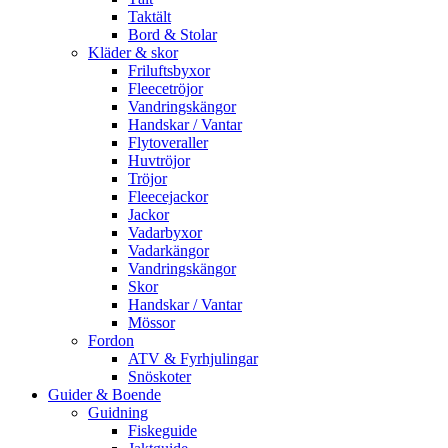
Taktält
Bord & Stolar
Kläder & skor
Friluftsbyxor
Fleecetröjor
Vandringskängor
Handskar / Vantar
Flytoveraller
Huvtröjor
Tröjor
Fleecejackor
Jackor
Vadarbyxor
Vadarkängor
Vandringskängor
Skor
Handskar / Vantar
Mössor
Fordon
ATV & Fyrhjulingar
Snöskoter
Guider & Boende
Guidning
Fiskeguide