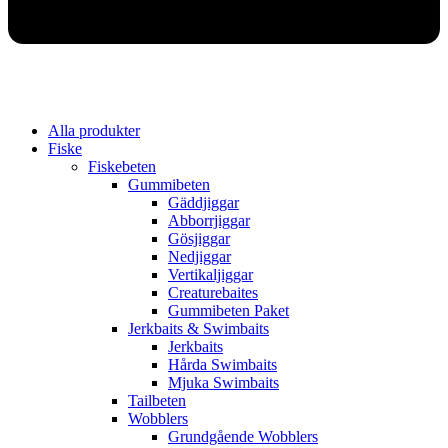
Alla produkter
Fiske
Fiskebeten
Gummibeten
Gäddjiggar
Abborrjiggar
Gösjiggar
Nedjiggar
Vertikaljiggar
Creaturebaites
Gummibeten Paket
Jerkbaits & Swimbaits
Jerkbaits
Hårda Swimbaits
Mjuka Swimbaits
Tailbeten
Wobblers
Grundgående Wobblers