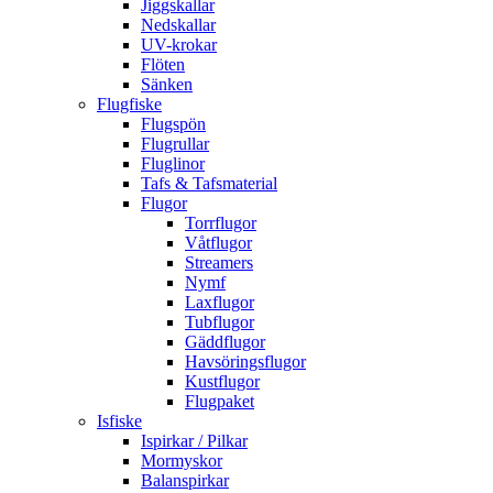
Jiggskallar
Nedskallar
UV-krokar
Flöten
Sänken
Flugfiske
Flugspön
Flugrullar
Fluglinor
Tafs & Tafsmaterial
Flugor
Torrflugor
Våtflugor
Streamers
Nymf
Laxflugor
Tubflugor
Gäddflugor
Havsöringsflugor
Kustflugor
Flugpaket
Isfiske
Ispirkar / Pilkar
Mormyskor
Balanspirkar