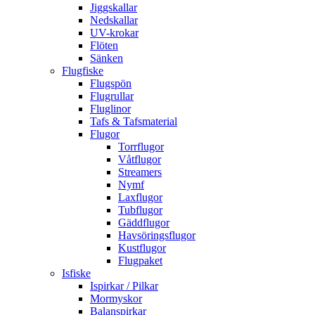
Jiggskallar
Nedskallar
UV-krokar
Flöten
Sänken
Flugfiske
Flugspön
Flugrullar
Fluglinor
Tafs & Tafsmaterial
Flugor
Torrflugor
Våtflugor
Streamers
Nymf
Laxflugor
Tubflugor
Gäddflugor
Havsöringsflugor
Kustflugor
Flugpaket
Isfiske
Ispirkar / Pilkar
Mormyskor
Balanspirkar