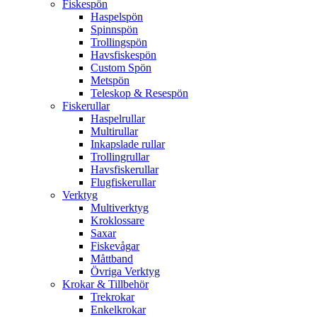
Fiskespön
Haspelspön
Spinnspön
Trollingspön
Havsfiskespön
Custom Spön
Metspön
Teleskop & Resespön
Fiskerullar
Haspelrullar
Multirullar
Inkapslade rullar
Trollingrullar
Havsfiskerullar
Flugfiskerullar
Verktyg
Multiverktyg
Kroklossare
Saxar
Fiskevågar
Måttband
Övriga Verktyg
Krokar & Tillbehör
Trekrokar
Enkelkrokar