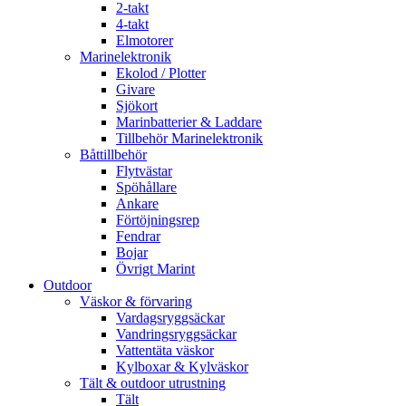
2-takt
4-takt
Elmotorer
Marinelektronik
Ekolod / Plotter
Givare
Sjökort
Marinbatterier & Laddare
Tillbehör Marinelektronik
Båttillbehör
Flytvästar
Spöhållare
Ankare
Förtöjningsrep
Fendrar
Bojar
Övrigt Marint
Outdoor
Väskor & förvaring
Vardagsryggsäckar
Vandringsryggsäckar
Vattentäta väskor
Kylboxar & Kylväskor
Tält & outdoor utrustning
Tält