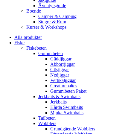
Jaktguide
Äventyrsguide
Boende
Camper & Camping
Stugor & Rum
Kurser & Workshops
Alla produkter
Fiske
Fiskebeten
Gummibeten
Gäddjiggar
Abborrjiggar
Gösjiggar
Nedjiggar
Vertikaljiggar
Creaturebaites
Gummibeten Paket
Jerkbaits & Swimbaits
Jerkbaits
Hårda Swimbaits
Mjuka Swimbaits
Tailbeten
Wobblers
Grundgående Wobblers