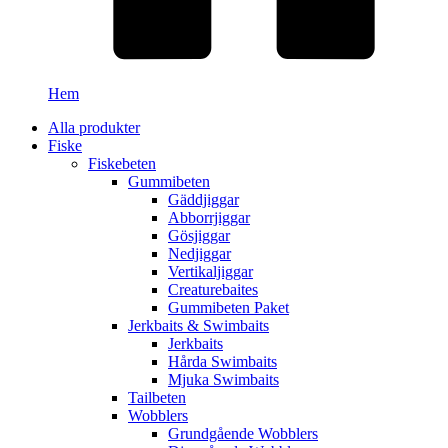
Hem
Alla produkter
Fiske
Fiskebeten
Gummibeten
Gäddjiggar
Abborrjiggar
Gösjiggar
Nedjiggar
Vertikaljiggar
Creaturebaites
Gummibeten Paket
Jerkbaits & Swimbaits
Jerkbaits
Hårda Swimbaits
Mjuka Swimbaits
Tailbeten
Wobblers
Grundgående Wobblers