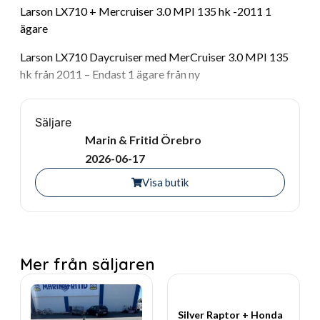
Larson LX710 + Mercruiser 3.0 MPI 135 hk -2011 1
ägare
Larson LX710 Daycruiser med MerCruiser 3.0 MPI 135
hk från 2011 – Endast 1 ägare från ny
Nu har vi nöjet att erbjuda en välvårdad Larson LX710
Daycruiser, utrustad med den pålitliga och
Säljare
bränsleeffektiva MerCruiser 3.0 MPI-motorn på 135 hk.
Marin & Fritid Örebro
Båten har endast haft en ägare sedan ny, vilket är ovanligt
2026-06-17
och ett tydligt tecken på ett omsorgsfullt ägande genom
Visa butik
åren.
Larson är ett välkänt kvalitetsmärke med lång erfarenhet
av att bygga bekväma och välbalanserade fritidsbåtar.
LX710 är en uppskattad daycruiser som kombinerar
Mer från säljaren
praktiska lösningar med goda köregenskaper och hög
komfort ombord. Den passar utmärkt för såväl
dagsutflykter som badturer och avkopplande dagar på
Silver Raptor + Honda
sjön med familj och vänner.