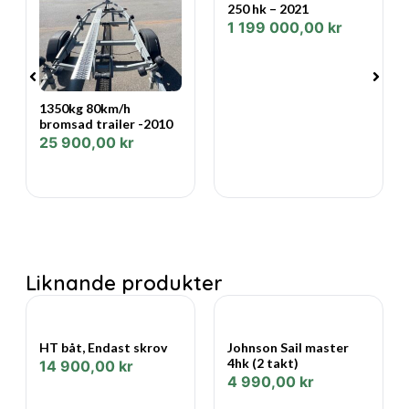
250 hk – 2021
1 199 000,00
kr
Båtens genomtänkta layout erbjuder gott om sittplatser
och sociala ytor, samtidigt som den praktiska
sovplattformen ger möjlighet till vila eller enklare
övernattning. Den lättkörda skrovformen tillsammans
1350kg 80km/h
med den driftsäkra MerCruiser-motorn skapar en trygg
bromsad trailer -2010
25 900,00
kr
och behaglig körupplevelse för både nya och erfarna
båtägare.
Den bränsleinsprutade MPI-motorn ger jämn gång, god
bränsleekonomi och hög driftsäkerhet, vilket gör båten
både ekonomisk och enkel att äga.
Liknande produkter
Utrustning
MerCruiser 3.0 MPI 135 hk
HT båt, Endast skrov
Johnson Sail master
Endast 1 ägare från ny
4hk (2 takt)
14 900,00
kr
4 990,00
kr
Sovplattform