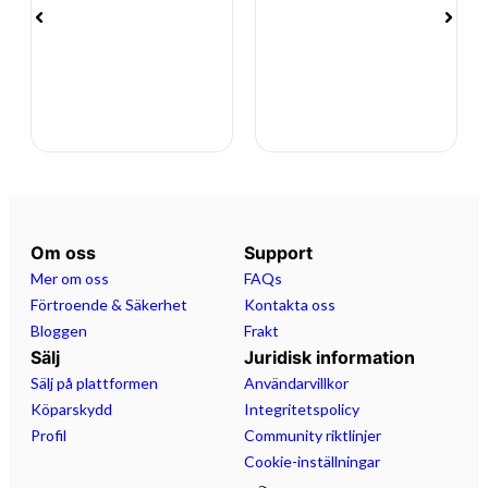
Stereoanläggning
Badstege
Hamnkapell
Brandsläckare
Detta är en mycket trevlig och välhållen daycruiser som
erbjuder ett bekymmersfritt båtliv och många fina dagar
på sjön. Båten är redo för säsongen och väntar på sin
Om oss
Support
nästa ägare.
Mer om oss
FAQs
Förtroende & Säkerhet
Kontakta oss
Bloggen
Frakt
Sälj
Juridisk information
Sälj på plattformen
Användarvillkor
Köparskydd
Integritetspolicy
Profil
Community riktlinjer
Cookie-inställningar