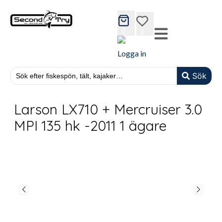
cart
wishlist
0
0
Logga in
Sök
Larson LX710 + Mercruiser 3.0
MPI 135 hk -2011 1 ägare